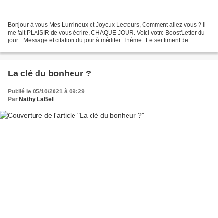
Bonjour à vous Mes Lumineux et Joyeux Lecteurs, Comment allez-vous ? Il
me fait PLAISIR de vous écrire, CHAQUE JOUR. Voici votre Boost'Letter du
jour... Message et citation du jour à méditer. Thème : Le sentiment de
richesse L'une des choses les plus...
La clé du bonheur ?
Publié le 05/10/2021 à 09:29
Par
Nathy LaBell