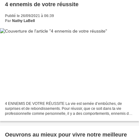
4 ennemis de votre réussite
Publié le 26/09/2021 à 06:39
Par
Nathy LaBell
4 ENNEMIS DE VOTRE RÉUSSITE La vie est semée d’embûches, de
surprises et de rebondissements. Pour réussir, que ce soit dans ta vie
professionnelle comme personnelle, il y a des comportements, ennemis de
la réussite que tu dois bannir de ta vie dès aujourd’hui....
Oeuvrons au mieux pour vivre notre meilleure