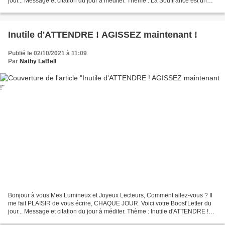
jour... Message et citation du jour à méditer. Thème : La Souffrance est un
grand enseignant LES MEILLEURS...
Inutile d'ATTENDRE ! AGISSEZ maintenant !
Publié le 02/10/2021 à 11:09
Par
Nathy LaBell
Bonjour à vous Mes Lumineux et Joyeux Lecteurs, Comment allez-vous ? Il
me fait PLAISIR de vous écrire, CHAQUE JOUR. Voici votre Boost'Letter du
jour... Message et citation du jour à méditer. Thème : Inutile d'ATTENDRE !
Faites ce que vous avez à faire...