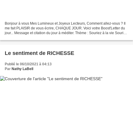
Bonjour à vous Mes Lumineux et Joyeux Lecteurs, Comment allez-vous ? Il
me fait PLAISIR de vous écrire, CHAQUE JOUR. Voici votre Boost'Letter du
jour... Message et citation du jour à méditer. Thème : Souriez à la vie Souriez
à la vie... Elle vous répondra...
Le sentiment de RICHESSE
Publié le 06/10/2021 à 04:13
Par
Nathy LaBell