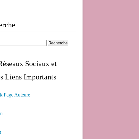
erche
éseaux Sociaux et
s Liens Importants
k Page Auteure
am
n