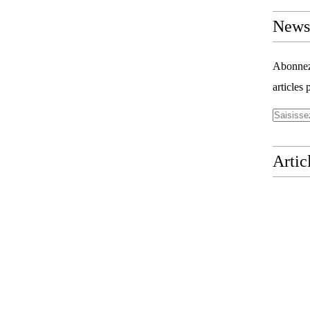
Newsl
Abonnez-
articles 
Artic