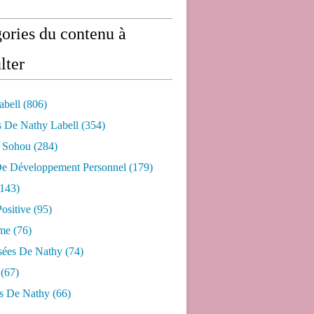
ories du contenu à
lter
abell
(806)
s De Nathy Labell
(354)
e Sohou
(284)
De Développement Personnel
(179)
143)
ositive
(95)
me
(76)
sées De Nathy
(74)
(67)
s De Nathy
(66)