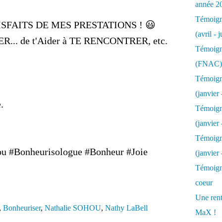
année 2
Témoigna
SFAITS DE MES PRESTATIONS ! 😃
(avril - 
SER... de t'Aider à TE RENCONTRER, etc.
Témoigna
(FNAC)
Témoigna
(janvier 
.
Témoigna
(janvier 
Témoigna
u #Bonheurisologue #Bonheur #Joie
(janvier
Témoigna
coeur
Une rent
,
Bonheuriser
,
Nathalie SOHOU
,
Nathy LaBell
MaX !