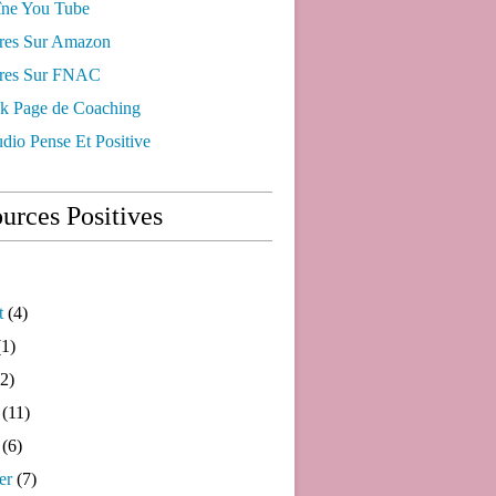
ne You Tube
res Sur Amazon
res Sur FNAC
k Page de Coaching
dio Pense Et Positive
urces Positives
t
(4)
1)
2)
(11)
(6)
er
(7)