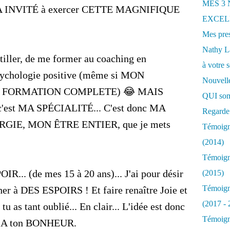
MES 3
 INVITÉ à exercer CETTE MAGNIFIQUE
EXCELL
Mes pres
Nathy 
utiller, de me former au coaching en
à votre s
sychologie positive (même si MON
Nouvelle
 une FORMATION COMPLETE) 😂 MAIS
QUI som
est MA SPÉCIALITÉ... C'est donc MA
Regarde 
IE, MON ÊTRE ENTIER, que je mets
Témoigna
(2014)
Témoigna
R... (de mes 15 à 20 ans)... J'ai pour désir
(2015)
Témoigna
er à DES ESPOIRS ! Et faire renaître Joie et
(2017 - 
 as tant oublié... En clair... L'idée est donc
Témoigna
 ! A ton BONHEUR.