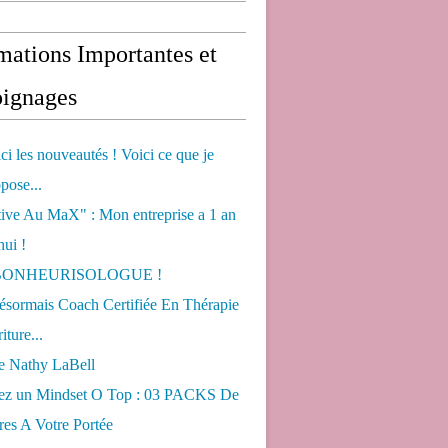
mations Importantes et
ignages
ci les nouveautés ! Voici ce que je
pose...
tive Au MaX" : Mon entreprise a 1 an
hui !
s BONHEURISOLOGUE !
désormais Coach Certifiée En Thérapie
iture...
de Nathy LaBell
ez un Mindset O Top : 03 PACKS De
es A Votre Portée