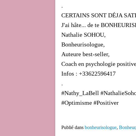
.
CERTAINS SONT DÉJA SATI
J'ai hâte... de te BONHEURI
Nathalie SOHOU,
Bonheurisologue,
Auteure best-seller,
Coach en psychologie positive
Infos : +33622596417
.
#Nathy_LaBell #NathalieSoho
#Optimisme #Positiver
Publié dans
bonheurisologue
,
Bonheur