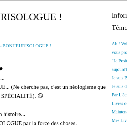
URISOLOGUE !
Infor
Témo
Ah ! Voi
vous pro
"Je Posi
❤️
aujourd'
...
Je sui
 (Ne cherche pas, c'est un néologisme que
Je suis 
Par L'écr
A SPÉCIALITÉ). 😃
Livres 
Mainten
 histoire...
Mes Livr
LOGUE par la force des choses.