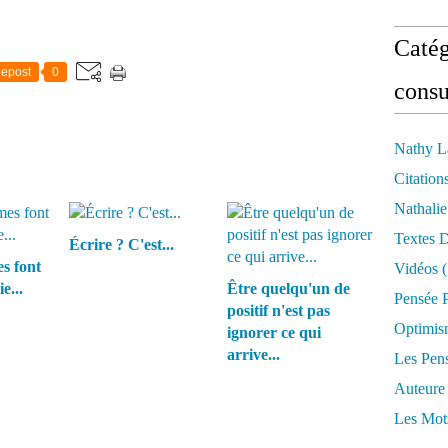
Catég
epost
0
consu
Nathy L
Citation
Nathali
Textes 
Écrire ? C'est...
s font
Vidéos
(
e...
Être quelqu'un de
Pensée P
positif n'est pas
Optimis
ignorer ce qui
arrive...
Les Pen
Auteure
Les Mot