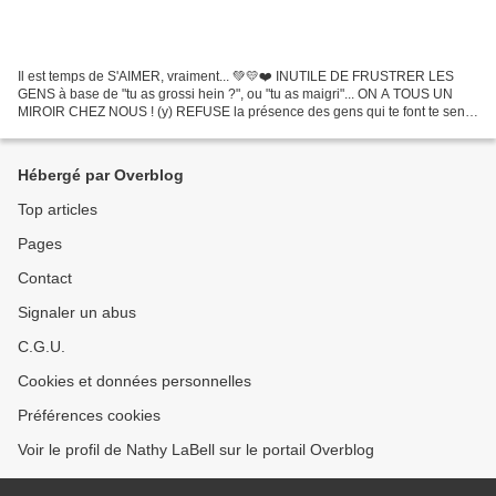
Il est temps de S'AIMER, vraiment... 💚💛❤️ INUTILE DE FRUSTRER LES
GENS à base de "tu as grossi hein ?", ou "tu as maigri"... ON A TOUS UN
MIROIR CHEZ NOUS ! (y) REFUSE la présence des gens qui te font te sentir
MAL. CHASSE-LES ! S'ils n'ont RIEN de bon...
Hébergé par Overblog
Top articles
Pages
Contact
Signaler un abus
C.G.U.
Cookies et données personnelles
Préférences cookies
Voir le profil de Nathy LaBell sur le portail Overblog