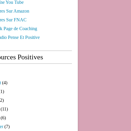
ne You Tube
res Sur Amazon
res Sur FNAC
k Page de Coaching
dio Pense Et Positive
urces Positives
t
(4)
1)
2)
(11)
(6)
er
(7)