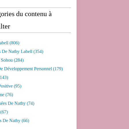
ories du contenu à
lter
abell
(806)
s De Nathy Labell
(354)
e Sohou
(284)
De Développement Personnel
(179)
143)
ositive
(95)
me
(76)
sées De Nathy
(74)
(67)
s De Nathy
(66)