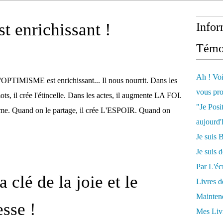
 enrichissant !
Infor
Témo
Ah ! Voi
'OPTIMISME est enrichissant... Il nous nourrit. Dans les
vous pro
ots, il crée l'étincelle. Dans les actes, il augmente LA FOI.
"Je Posi
asme. Quand on le partage, il crée L'ESPOIR. Quand on
aujourd'
Je sui
Je suis 
Par L'écr
 clé de la joie et le
Livres 
Mainten
esse !
Mes Livr