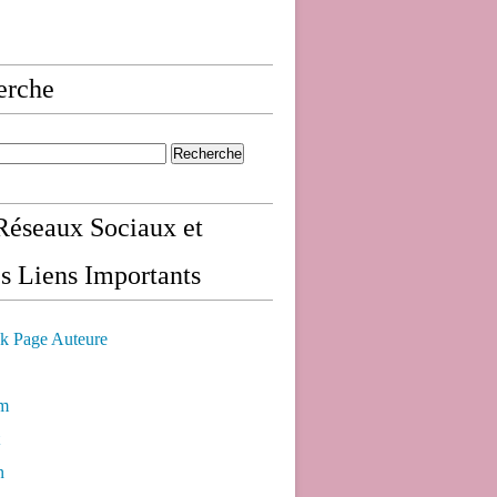
erche
éseaux Sociaux et
s Liens Importants
k Page Auteure
am
n