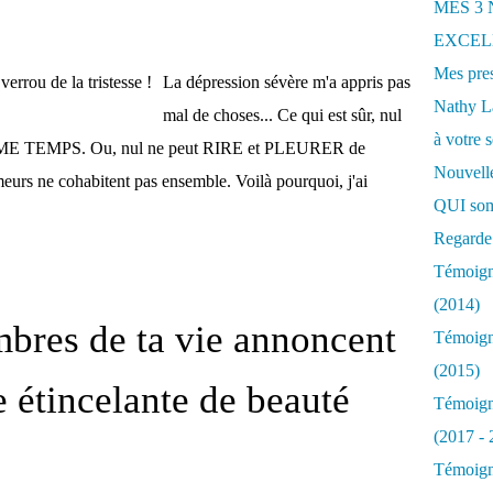
MES 3
EXCELL
Mes pres
La dépression sévère m'a appris pas
Nathy 
mal de choses... Ce qui est sûr, nul
à votre s
MÊME TEMPS. Ou, nul ne peut RIRE et PLEURER de
Nouvelle
urs ne cohabitent pas ensemble. Voilà pourquoi, j'ai
QUI som
Regarde 
Témoigna
(2014)
bres de ta vie annoncent
Témoigna
(2015)
e étincelante de beauté
Témoigna
(2017 - 
Témoigna