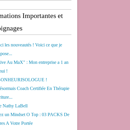
mations Importantes et
ignages
ci les nouveautés ! Voici ce que je
pose...
tive Au MaX" : Mon entreprise a 1 an
hui !
s BONHEURISOLOGUE !
désormais Coach Certifiée En Thérapie
iture...
de Nathy LaBell
ez un Mindset O Top : 03 PACKS De
es A Votre Portée