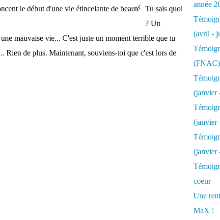
année 2
Tu sais quoi
Témoigna
? Un
(avril - 
 une mauvaise vie... C'est juste un moment terrible que tu
Témoigna
.. Rien de plus. Maintenant, souviens-toi que c'est lors de
(FNAC)
Témoigna
(janvier 
Témoigna
(janvier 
Témoigna
(janvier
Témoigna
coeur
Une rent
MaX !