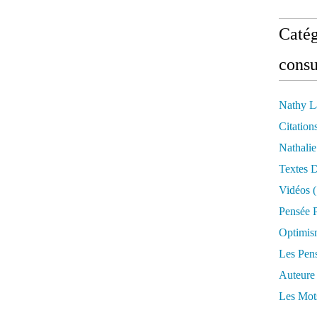
Catég
consu
Nathy L
Citation
Nathali
Textes 
Vidéos
(
Pensée P
Optimis
Les Pen
Auteure
Les Mot