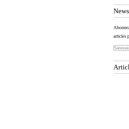
Newsl
Abonnez-
articles 
Artic