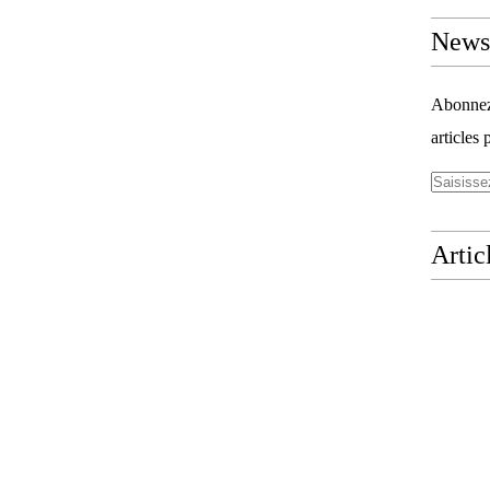
Newsl
Abonnez-
articles 
Artic