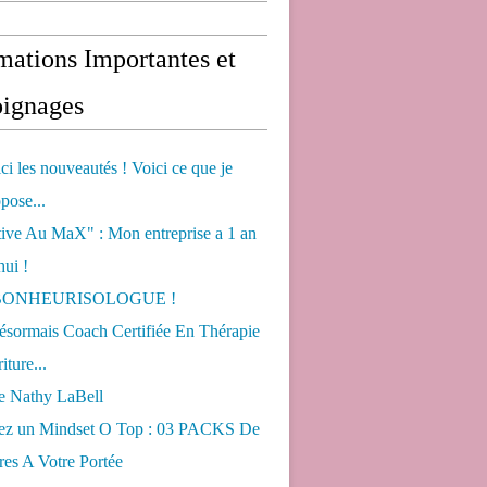
mations Importantes et
ignages
ci les nouveautés ! Voici ce que je
pose...
tive Au MaX" : Mon entreprise a 1 an
hui !
s BONHEURISOLOGUE !
désormais Coach Certifiée En Thérapie
iture...
de Nathy LaBell
ez un Mindset O Top : 03 PACKS De
es A Votre Portée