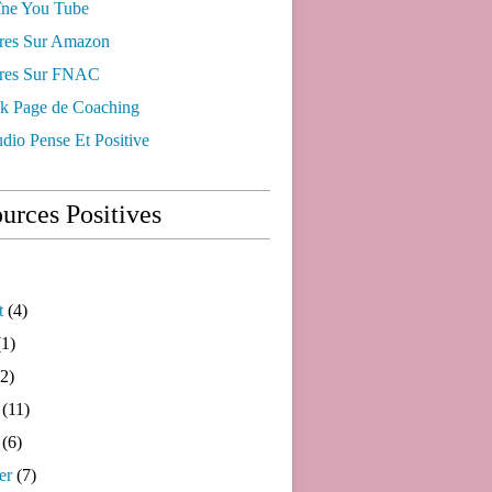
ne You Tube
res Sur Amazon
res Sur FNAC
k Page de Coaching
dio Pense Et Positive
urces Positives
t
(4)
1)
2)
(11)
(6)
er
(7)