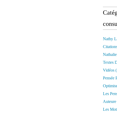
Catég
consu
Nathy L
Citation
Nathali
Textes 
Vidéos
(
Pensée P
Optimis
Les Pen
Auteure
Les Mot