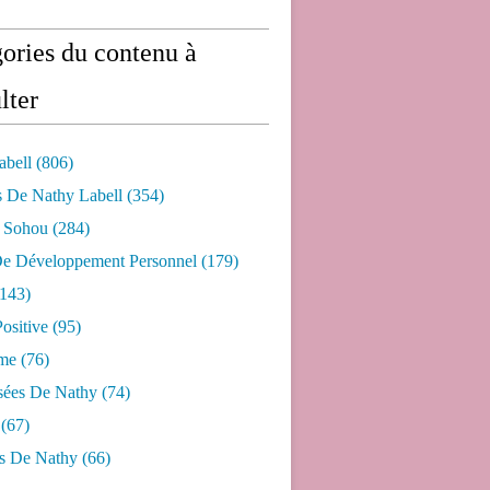
ories du contenu à
lter
abell
(806)
s De Nathy Labell
(354)
e Sohou
(284)
De Développement Personnel
(179)
143)
ositive
(95)
me
(76)
sées De Nathy
(74)
(67)
s De Nathy
(66)