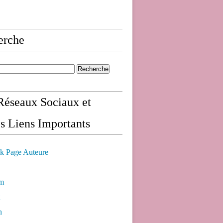
erche
éseaux Sociaux et
s Liens Importants
k Page Auteure
am
n