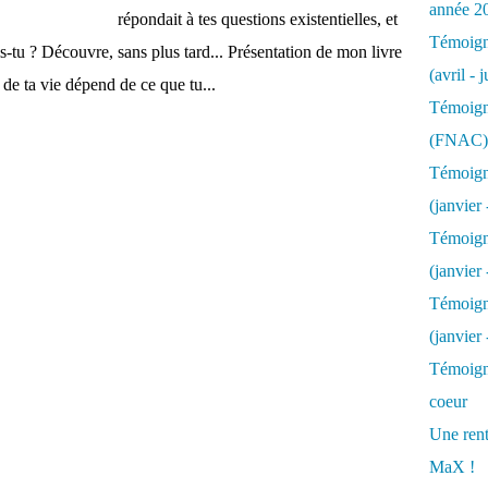
année 2
répondait à tes questions existentielles, et
Témoigna
ais-tu ? Découvre, sans plus tard... Présentation de mon livre
(avril - 
 ta vie dépend de ce que tu...
Témoigna
(FNAC)
Témoigna
(janvier 
Témoigna
(janvier 
Témoigna
(janvier
Témoigna
coeur
Une rent
MaX !