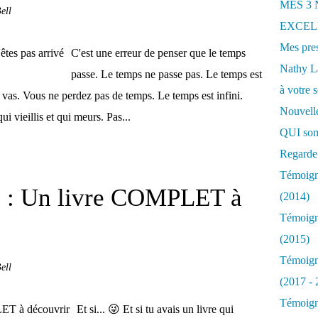
MES 3
ell
EXCELL
Mes pres
C'est une erreur de penser que le temps
Nathy 
passe. Le temps ne passe pas. Le temps est
à votre s
i vas. Vous ne perdez pas de temps. Le temps est infini.
Nouvelle
ui vieillis et qui meurs. Pas...
QUI som
Regarde 
Témoigna
ve : Un livre COMPLET à
(2014)
Témoigna
(2015)
Témoigna
ell
(2017 - 
Témoigna
Et si... 😜 Et si tu avais un livre qui