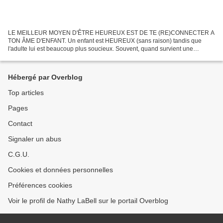
LE MEILLEUR MOYEN D'ÊTRE HEUREUX EST DE TE (RE)CONNECTER A
TON ÂME D'ENFANT. Un enfant est HEUREUX (sans raison) tandis que
l'adulte lui est beaucoup plus soucieux. Souvent, quand survient une
querelle, l'adulte a plus tendance à se braquer, or... L'enfant...
Hébergé par Overblog
Top articles
Pages
Contact
Signaler un abus
C.G.U.
Cookies et données personnelles
Préférences cookies
Voir le profil de Nathy LaBell sur le portail Overblog