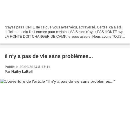
N'ayez pas HONTE de ce que vous avez vécu, et traversé. Certes, ça a été
difficile ou cela l'est encore pour certains MAIS n'en n'ayez PAS HONTE svp.
LA HONTE DOIT CHANGER DE CAMP, je vous assure. Nous avons TOUS
un passé et quel qu'il se présente, et...
Il n'y a pas de vie sans problèmes...
Publié le 29/09/2024 à 13:11
Par
Nathy LaBell