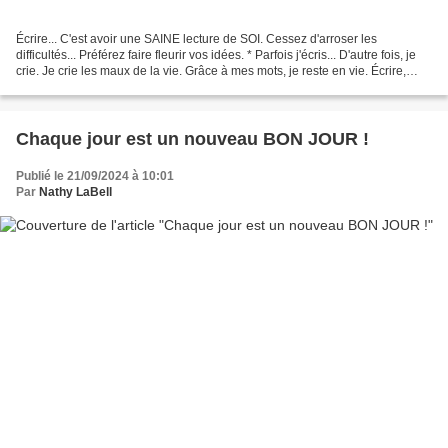
Écrire... C'est avoir une SAINE lecture de SOI. Cessez d'arroser les
difficultés... Préférez faire fleurir vos idées. * Parfois j'écris... D'autre fois, je
crie. Je crie les maux de la vie. Grâce à mes mots, je reste en vie. Écrire,
C'est ce qui te reste...
Chaque jour est un nouveau BON JOUR !
Publié le 21/09/2024 à 10:01
Par
Nathy LaBell