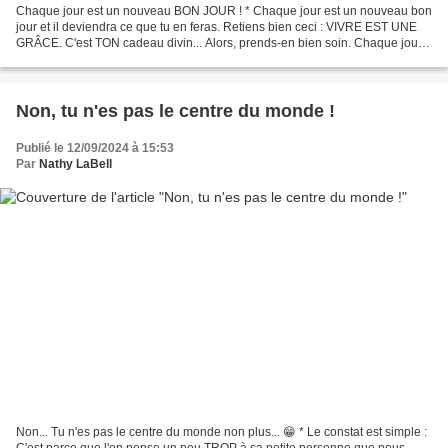
Chaque jour est un nouveau BON JOUR ! * Chaque jour est un nouveau bon
jour et il deviendra ce que tu en feras. Retiens bien ceci : VIVRE EST UNE
GRÂCE. C'est TON cadeau divin... Alors, prends-en bien soin. Chaque jour
est telle une toile que tu façonnes,...
Non, tu n'es pas le centre du monde !
Publié le 12/09/2024 à 15:53
Par
Nathy LaBell
Non... Tu n'es pas le centre du monde non plus... 😁 * Le constat est simple :
C'est parce que l'on pense un peu TROP à sa petite personne que nous