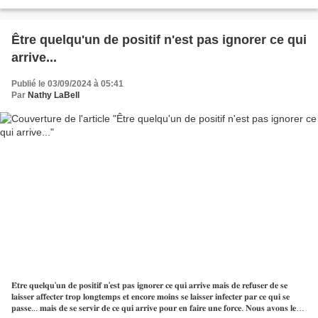
Suggestion de lecture......
Être quelqu'un de positif n'est pas ignorer ce qui
arrive...
Publié le 03/09/2024 à 05:41
Par
Nathy LaBell
𝐄̂𝐭𝐫𝐞 𝐪𝐮𝐞𝐥𝐪𝐮'𝐮𝐧 𝐝𝐞 𝐩𝐨𝐬𝐢𝐭𝐢𝐟 𝐧'𝐞𝐬𝐭 𝐩𝐚𝐬 𝐢𝐠𝐧𝐨𝐫𝐞𝐫 𝐜𝐞 𝐪𝐮𝐢 𝐚𝐫𝐫𝐢𝐯𝐞 𝐦𝐚𝐢𝐬 𝐝𝐞 𝐫𝐞𝐟𝐮𝐬𝐞𝐫 𝐝𝐞 𝐬𝐞
𝐥𝐚𝐢𝐬𝐬𝐞𝐫 𝐚𝐟𝐟𝐞𝐜𝐭𝐞𝐫 𝐭𝐫𝐨𝐩 𝐥𝐨𝐧𝐠𝐭𝐞𝐦𝐩𝐬 𝐞𝐭 𝐞𝐧𝐜𝐨𝐫𝐞 𝐦𝐨𝐢𝐧𝐬 𝐬𝐞 𝐥𝐚𝐢𝐬𝐬𝐞𝐫 𝐢𝐧𝐟𝐞𝐜𝐭𝐞𝐫 𝐩𝐚𝐫 𝐜𝐞 𝐪𝐮𝐢 𝐬𝐞
𝐩𝐚𝐬𝐬𝐞... 𝐦𝐚𝐢𝐬 𝐝𝐞 𝐬𝐞 𝐬𝐞𝐫𝐯𝐢𝐫 𝐝𝐞 𝐜𝐞 𝐪𝐮𝐢 𝐚𝐫𝐫𝐢𝐯𝐞 𝐩𝐨𝐮𝐫 𝐞𝐧 𝐟𝐚𝐢𝐫𝐞 𝐮𝐧𝐞 𝐟𝐨𝐫𝐜𝐞. 𝐍𝐨𝐮𝐬 𝐚𝐯𝐨𝐧𝐬 𝐥𝐞