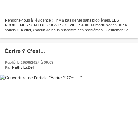
Rendons-nous à l'évidence : il n'y a pas de vie sans problèmes. LES
PROBLEMES SONT DES SIGNES DE VIE... Seuls les morts n'ont plus de
soucis ! En effet, chacun de nous rencontre des problèmes... Seulement, on
se charge de les gérer au mieux... Voilà pourquoi...
Écrire ? C'est...
Publié le 26/09/2024 à 09:03
Par
Nathy LaBell