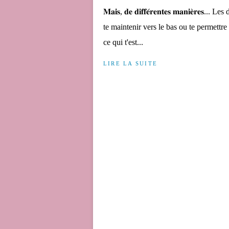
𝐌𝐚𝐢𝐬, 𝐝𝐞 𝐝𝐢𝐟𝐟𝐞́𝐫𝐞𝐧𝐭𝐞𝐬 𝐦𝐚𝐧𝐢𝐞̀
te maintenir vers le bas ou te permettre 
ce qui t'est...
LIRE LA SUITE