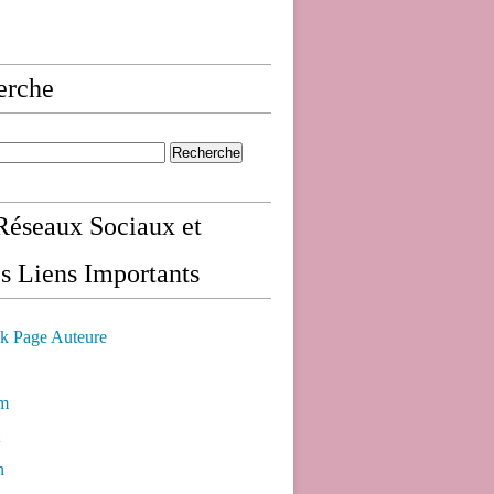
erche
éseaux Sociaux et
s Liens Importants
k Page Auteure
am
n