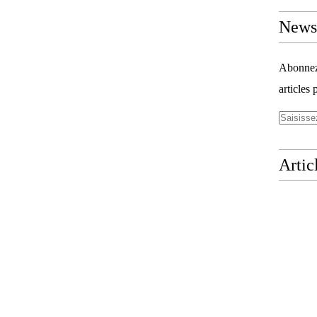
Newsl
Abonnez-
articles 
Artic