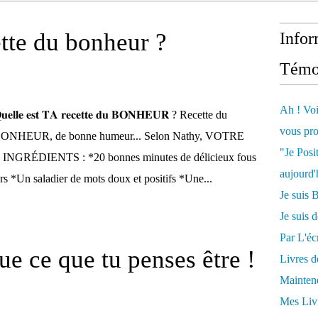
ette du bonheur ?
Infor
Témo
Ah ! Voi
𝐮𝐞𝐥𝐥𝐞 𝐞𝐬𝐭 𝐓𝐀 𝐫𝐞𝐜𝐞𝐭𝐭𝐞 𝐝𝐮 𝐁𝐎𝐍𝐇𝐄𝐔𝐑 ? Recette du
vous pro
ONHEUR, de bonne humeur... Selon Nathy, VOTRE
"Je Posi
DIENTS : *20 bonnes minutes de délicieux fous
aujourd'
rs *Un saladier de mots doux et positifs *Une...
Je sui
Je suis 
Par L'écr
ue ce que tu penses être !
Livres 
Mainten
Mes Livr