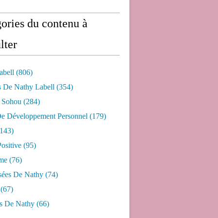
ories du contenu à
lter
abell
(806)
s De Nathy Labell
(354)
e Sohou
(284)
De Développement Personnel
(179)
143)
ositive
(95)
me
(76)
sées De Nathy
(74)
(67)
s De Nathy
(66)