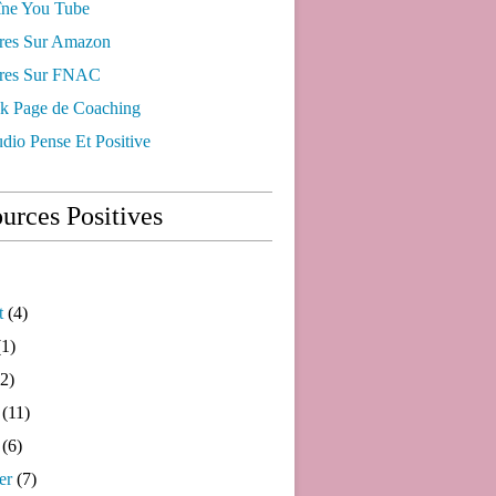
ne You Tube
res Sur Amazon
res Sur FNAC
k Page de Coaching
dio Pense Et Positive
urces Positives
t
(4)
1)
2)
(11)
(6)
er
(7)