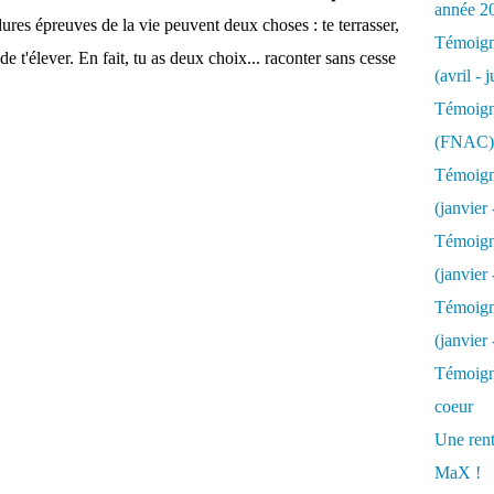
année 2
𝐫𝐞𝐬... Les dures épreuves de la vie peuvent deux choses : te terrasser,
Témoigna
de t'élever. En fait, tu as deux choix... raconter sans cesse
(avril - 
Témoigna
(FNAC)
Témoigna
(janvier 
Témoigna
(janvier 
Témoigna
(janvier
Témoigna
coeur
Une rent
MaX !