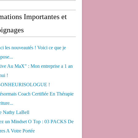
mations Importantes et
ignages
ci les nouveautés ! Voici ce que je
pose...
tive Au MaX" : Mon entreprise a 1 an
hui !
s BONHEURISOLOGUE !
désormais Coach Certifiée En Thérapie
iture...
de Nathy LaBell
ez un Mindset O Top : 03 PACKS De
es A Votre Portée