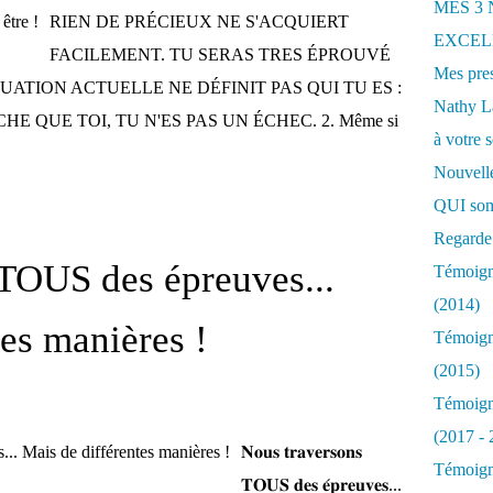
MES 3
RIEN DE PRÉCIEUX NE S'ACQUIERT
EXCELL
FACILEMENT. TU SERAS TRES ÉPROUVÉ
Mes pres
SITUATION ACTUELLE NE DÉFINIT PAS QUI TU ES :
Nathy 
, SACHE QUE TOI, TU N'ES PAS UN ÉCHEC. 2. Même si
à votre s
Nouvelle
QUI som
Regarde 
TOUS des épreuves...
Témoigna
(2014)
tes manières !
Témoigna
(2015)
Témoigna
(2017 - 
𝐍𝐨𝐮𝐬 𝐭𝐫𝐚𝐯𝐞𝐫𝐬𝐨𝐧𝐬
Témoigna
𝐓𝐎𝐔𝐒 𝐝𝐞𝐬 𝐞́𝐩𝐫𝐞𝐮𝐯𝐞𝐬...