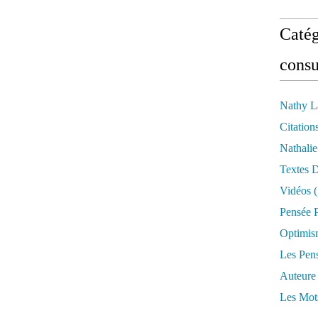
Catég
consu
Nathy L
Citation
Nathali
Textes 
Vidéos
(
Pensée P
Optimis
Les Pen
Auteure
Les Mot