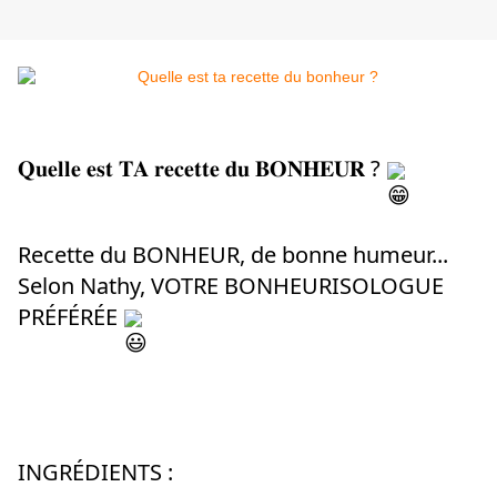
𝐐𝐮𝐞𝐥𝐥𝐞 𝐞𝐬𝐭 𝐓𝐀 𝐫𝐞𝐜𝐞𝐭𝐭𝐞 𝐝𝐮 𝐁𝐎𝐍𝐇𝐄𝐔𝐑 ? 
Recette du BONHEUR, de bonne humeur... 
Selon Nathy, VOTRE BONHEURISOLOGUE 
PRÉFÉRÉE 
INGRÉDIENTS :