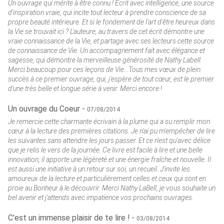
Un ouvrage qui mérite à être connu ! Écrit avec intelligence, une source
d'inspiration vraie, qui incite tout lecteur à prendre conscience de sa
propre beauté intérieure. Et si le fondement de l'art d'être heureux dans
la Vie se trouvait ici ? L'auteure, au travers de cet écrit démontre une
vraie connaissance de la Vie, et partage avec ses lecteurs cette source
de connaissance de Vie. Un accompagnement fait avec élégance et
sagesse, qui démontre la merveilleuse générosité de Nathy Labell.
Merci beaucoup pour ces leçons de Vie...Tous mes vœux de plein
succès à ce premier ouvrage, qui, j'espère de tout cœur, est le premier
d'une très belle et longue série à venir. Merci encore !
Un ouvrage du Coeur -
07/08/2014
Je remercie cette charmante écrivain à la plume qui a su remplir mon
cœur à la lecture des premières citations. Je n'ai pu m'empêcher de lire
les suivantes sans attendre les jours passer. Et ce n'est qu'avec délice
que je relis le vers de la journée. Ce livre est facile à lire et une belle
innovation, il apporte une légèreté et une énergie fraîche et nouvelle. Il
est aussi une initiative à un retour sur soi, un recueil. J'invite les
amoureux de la lecture et particulièrement celles et ceux qui sont en
proie au Bonheur à le découvrir. Merci Nathy LaBell, je vous souhaite un
bel avenir et j'attends avec impatience vos prochains ouvrages.
C'est un immense plaisir de te lire ! -
03/08/2014