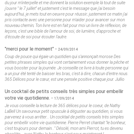
du jour m'interpelle et me donnent la solution exemple là tout de suite
j'ouvre " le 7 juillet" et justement c'est le message que j'ai besoin
aujourd'hui, je mets tout en oeuvre pour réussir; justement ce matin j'ai
pris contacte avec une personne pour m'aider pour avancer sur mon
nouveau chemin; Ton livre est en fait pour moi un livre de réflexion, de
leçons, c'est une bible de l'amour de soi, de lumière, d'approche et
d'écoute de soi pour écouter l'autre.
"merci pour le moment" -
24/09/2014
Coup de pouce qui égaie un quotidien qui s’annonçait morose Des
petites phrases simples qui vont certainement vous donner la pêche et
vous booster pour la journée. Je conseille ce livre à toute personne qui
a un jour été tenté de baisser les bras, c'est à dire, chacun d’entre nous.
365 Délices pour le cœur, est une pensée positive chaque jour. Jullio
Un cocktail de petits conseils très simples pour embellir
votre vie quotidienne. -
17/09/2014
Je vous conseille la lecture de 365 délices pour le coeur, de Nathy
LaBell Un savoureux petit opuscule à déguster au quotidien, si vous
parvenez à vous arrêter... Un cocktail de petits conseils très simples
pour embellir votre vie quotidienne. Pierre Perret chantait "le bonheur,
c'est toujours pour demain..." Désolé, mon ami Pierrot, tu es devenu