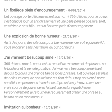
obsolète... avec Nathy, le bonheur c'est pour maintenant !
Un florilège plein d'encouragement -
04/09/2014
Cet ouvrage porte délicieusement son nom ! 365 délices pour le coeur,
c'est chaque jour un enrichissement et une belle pensée positive. Bref,
ce véritable petit bijou est un florilège plein d'encouragement.
Une explosion de bonne humeur -
21/08/2014
Au fil des jours, des citations pour bien commencer votre journée !! A
vous procurer sans hésitation, du pur bonheur !!
J’ai vraiment beaucoup aimé -
19/08/2014
365 délices pour le coeur est un recueil de maximes et de phrases sur
le bonheur et la pensée positive. J’ai vraiment beaucoup aimé étant
depuis toujours une grande fan de jolies phrases. Cet ouvrage est plein
de belles valeurs, de positivisme qui font défaut trop souvent à notre
société. Les personnes à tendance dépressives y trouveraient une
vraie source de jouvence en faisant une lecture quotidienne.
Personnellement, je retournerai régulièrement glaner une phrase au
hasard selon mon humeur.
Invitation au bonheur -
15/08/2014