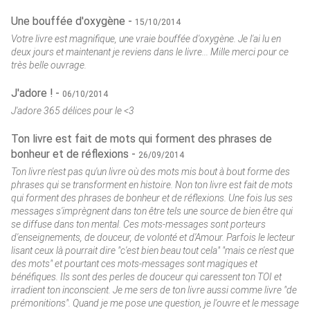
Une bouffée d'oxygène -
15/10/2014
Votre livre est magnifique, une vraie bouffée d'oxygène. Je l'ai lu en
deux jours et maintenant je reviens dans le livre... Mille merci pour ce
très belle ouvrage.
J'adore ! -
06/10/2014
J'adore 365 délices pour le <3
Ton livre est fait de mots qui forment des phrases de
bonheur et de réflexions -
26/09/2014
Ton livre n'est pas qu'un livre où des mots mis bout à bout forme des
phrases qui se transforment en histoire. Non ton livre est fait de mots
qui forment des phrases de bonheur et de réflexions. Une fois lus ses
messages s'imprègnent dans ton être tels une source de bien être qui
se diffuse dans ton mental. Ces mots-messages sont porteurs
d'enseignements, de douceur, de volonté et d'Amour. Parfois le lecteur
lisant ceux là pourrait dire "c'est bien beau tout cela" "mais ce n'est que
des mots" et pourtant ces mots-messages sont magiques et
bénéfiques. Ils sont des perles de douceur qui caressent ton TOI et
irradient ton inconscient. Je me sers de ton livre aussi comme livre "de
prémonitions". Quand je me pose une question, je l'ouvre et le message