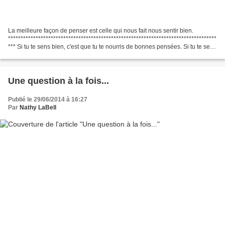
La meilleure façon de penser est celle qui nous fait nous sentir bien.
***********************************************************************************
*** Si tu te sens bien, c'est que tu te nourris de bonnes pensées. Si tu te sens
mal, c'est que tu...
Une question à la fois...
Publié le 29/06/2014 à 16:27
Par
Nathy LaBell