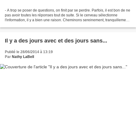
- A trop se poser de questions, on finit par se perdre. Parfois, il est bon de ne
pas avoir toutes les réponses tout de suite. Si le cerveau sélectionne
l'information, il y a bien une raison. Cheminons sereinement, tranquillement,
ça va aller... ne brusquons...
Il y a des jours avec et des jours sans...
Publié le 28/06/2014 à 13:19
Par
Nathy LaBell