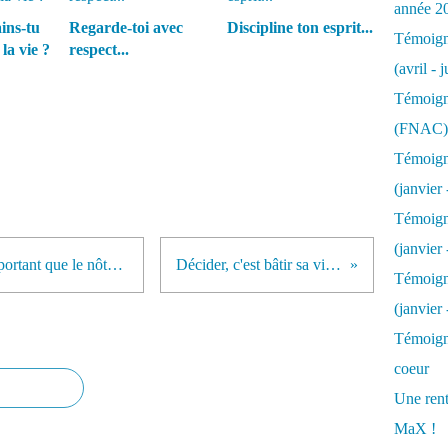
année 2
ins-tu
Regarde-toi avec
Discipline ton esprit...
Témoigna
la vie ?
respect...
(avril - 
Témoigna
(FNAC)
Témoigna
(janvier 
Témoigna
(janvier 
L'avis des autres n'est pas plus important que le nôtre...
Décider, c'est bâtir sa vie...
Témoigna
(janvier
Témoigna
coeur
Une rent
MaX !