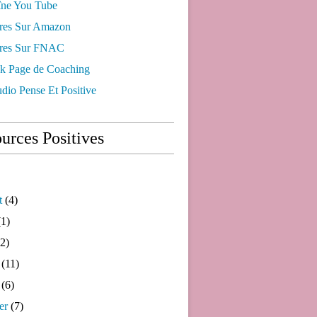
ne You Tube
res Sur Amazon
res Sur FNAC
k Page de Coaching
dio Pense Et Positive
urces Positives
t
(4)
1)
2)
(11)
(6)
er
(7)