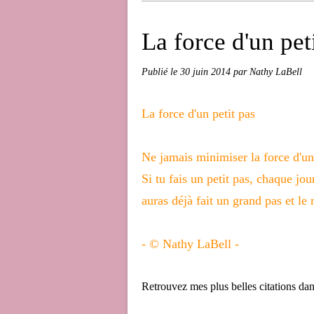
La force d'un peti
Publié le
30 juin 2014
par Nathy LaBell
La force d'un petit pas
Ne jamais minimiser la force d'un 
Si tu fais un petit pas, chaque jou
auras déjà fait un grand pas et le 
- © Nathy LaBell -
Retrouvez mes plus belles citations d