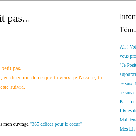
t pas...
Infor
Témo
Ah ! Voi
vous pro
"Je Posi
petit pas.
aujourd'
r, en direction de ce que tu veux, je t'assure, tu
Je sui
reste suivra.
Je suis 
Par L'écr
Livres 
Mainten
ans mon ouvrage
"365 délices pour le coeur"
Mes Livr