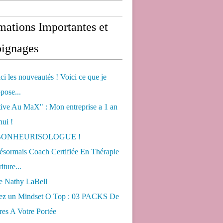
mations Importantes et
ignages
ci les nouveautés ! Voici ce que je
pose...
tive Au MaX" : Mon entreprise a 1 an
hui !
s BONHEURISOLOGUE !
désormais Coach Certifiée En Thérapie
iture...
de Nathy LaBell
ez un Mindset O Top : 03 PACKS De
es A Votre Portée