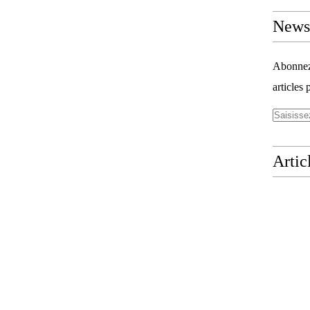
Newsl
Abonnez-
articles 
Artic