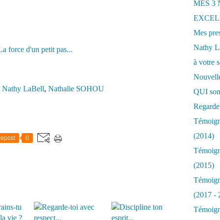
MES 3
EXCELL
Mes pres
Nathy 
à votre s
Nouvelle
,
Nathy LaBell
,
Nathalie SOHOU
QUI som
Regarde 
Témoigna
(2014)
epost
0
Témoigna
(2015)
Témoigna
(2017 - 
Témoigna