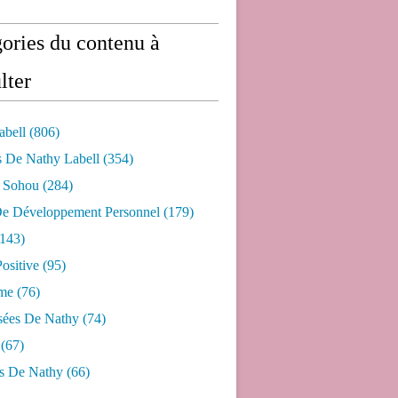
ories du contenu à
lter
abell
(806)
s De Nathy Labell
(354)
e Sohou
(284)
De Développement Personnel
(179)
143)
ositive
(95)
me
(76)
sées De Nathy
(74)
(67)
s De Nathy
(66)