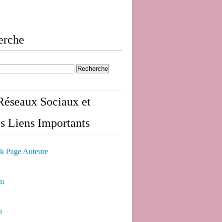
erche
éseaux Sociaux et
s Liens Importants
k Page Auteure
am
n