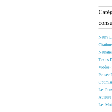
Catég
consu
Nathy L
Citation
Nathali
Textes 
Vidéos
(
Pensée P
Optimis
Les Pen
Auteure
Les Mot