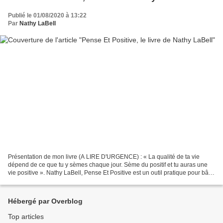
Publié le 01/08/2020 à 13:22
Par
Nathy LaBell
Présentation de mon livre (A LIRE D'URGENCE) : « La qualité de ta vie
dépend de ce que tu y sèmes chaque jour. Sème du positif et tu auras une
vie positive ». Nathy LaBell, Pense Et Positive est un outil pratique pour bâtir
ta vie au quotidien. C’est...
Hébergé par Overblog
Top articles