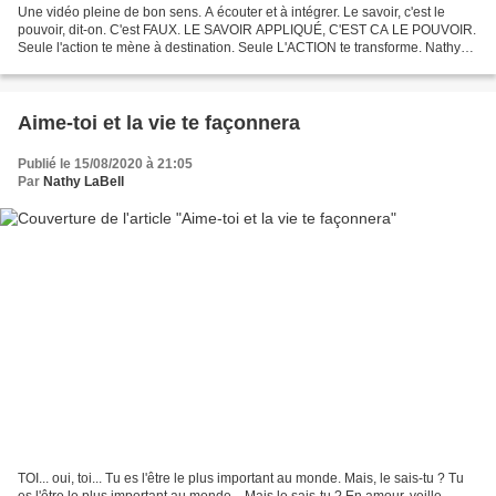
Une vidéo pleine de bon sens. A écouter et à intégrer. Le savoir, c'est le
pouvoir, dit-on. C'est FAUX. LE SAVOIR APPLIQUÉ, C'EST CA LE POUVOIR.
Seule l'action te mène à destination. Seule L'ACTION te transforme. Nathy
LaBell,
Aime-toi et la vie te façonnera
Publié le 15/08/2020 à 21:05
Par
Nathy LaBell
TOI... oui, toi... Tu es l'être le plus important au monde. Mais, le sais-tu ? Tu
es l'être le plus important au monde... Mais le sais-tu ? En amour, veille