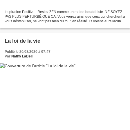
Inspiration Positive - Restez ZEN comme un moine bouddhiste. NE SOYEZ
PAS PLUS PERTURBÉ QUE CA. Vous verrez ainsi que ceux qui cherchent à
vous déstabiliser, ne vont pas bien du tout, en réalité. Ils voient leurs lacunes
en vous, à travers vous, et essaient...
La loi de la vie
Publié le 20/08/2020 à 07:47
Par
Nathy LaBell