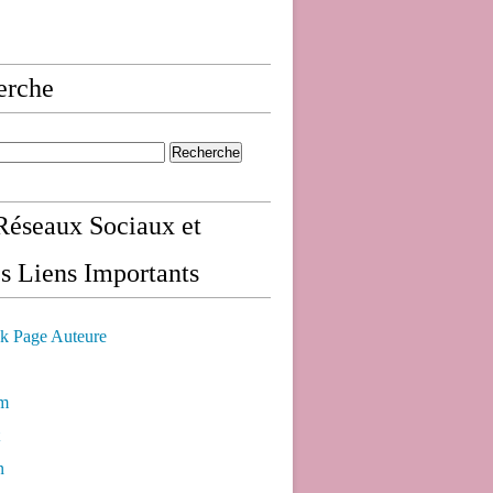
erche
éseaux Sociaux et
s Liens Importants
k Page Auteure
am
n