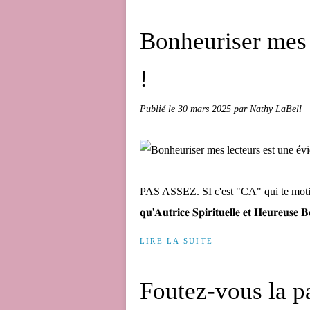
Bonheuriser mes 
!
Publié le
30 mars 2025
par Nathy LaBell
PAS ASSEZ. SI c'est "CA" qui te motive
𝐪𝐮'𝐀𝐮𝐭𝐫𝐢𝐜𝐞 𝐒𝐩𝐢𝐫𝐢𝐭𝐮𝐞𝐥𝐥𝐞 𝐞𝐭 𝐇𝐞𝐮𝐫𝐞𝐮𝐬𝐞 
LIRE LA SUITE
Foutez-vous la p