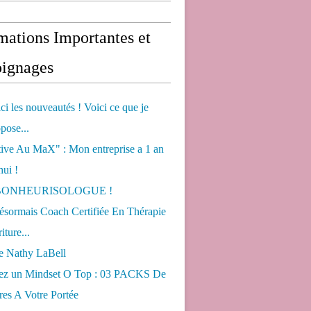
mations Importantes et
ignages
ci les nouveautés ! Voici ce que je
pose...
tive Au MaX" : Mon entreprise a 1 an
hui !
s BONHEURISOLOGUE !
désormais Coach Certifiée En Thérapie
iture...
de Nathy LaBell
ez un Mindset O Top : 03 PACKS De
es A Votre Portée