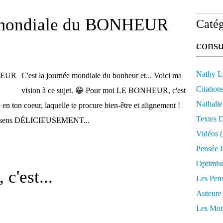
e mondiale du BONHEUR
Catég
consu
Nathy L
C'est la journée mondiale du bonheur et... Voici ma
Citation
vision à ce sujet. 😁 Pour moi LE BONHEUR, c'est
Nathali
 en ton coeur, laquelle te procure bien-être et alignement !
Textes 
u te sens DÉLICIEUSEMENT...
Vidéos
(
Pensée P
Optimis
c'est...
Les Pen
Auteure
Les Mot