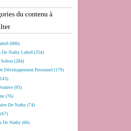
ories du contenu à
lter
abell
(806)
s De Nathy Labell
(354)
e Sohou
(284)
De Développement Personnel
(179)
143)
ositive
(95)
me
(76)
sées De Nathy
(74)
(67)
s De Nathy
(66)