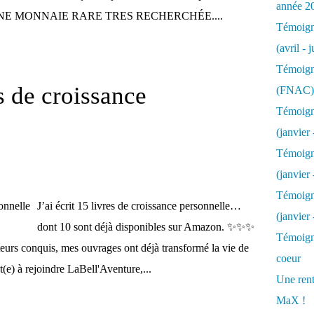
année 2
T UNE MONNAIE RARE TRES RECHERCHÉE....
Témoigna
(avril - 
Témoigna
es de croissance
(FNAC)
Témoigna
(janvier 
Témoigna
(janvier 
Témoigna
J’ai écrit 15 livres de croissance personnelle…
(janvier
dont 10 sont déjà disponibles sur Amazon. ✨✨✨
Témoigna
urs conquis, mes ouvrages ont déjà transformé la vie de
coeur
t(e) à rejoindre LaBell'Aventure,...
Une rent
MaX !