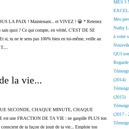
MES 3
EXCELL
Mes pres
 LA PAIX ! Maintenant... et VIVEZ ! 😀 * Retenez
Nathy 
Tu sais quoi ? Ce qui compte, en vérité, C'EST DE SE
à votre s
, tu ne te sens pas 100% bien en toi-même, veille au
Nouvelle
T....
QUI som
Regarde 
Témoigna
e la vie...
(2014)
Témoigna
(2015)
Témoigna
UE SECONDE, CHAQUE MINUTE, CHAQUE
(2017 - 
est une FRACTION DE TA VIE : ne gaspille PLUS ton
Témoigna
 conscient de ta façon de jouir de ta vie... Emploie ton