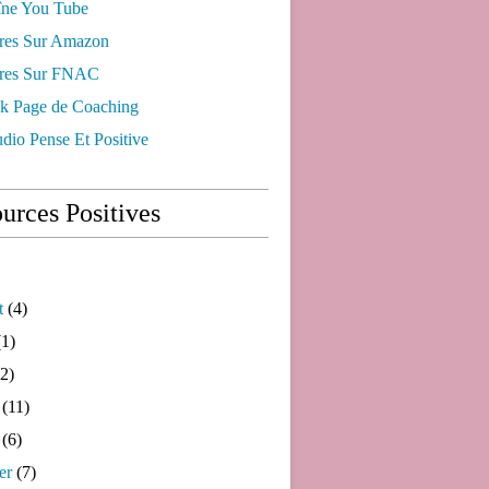
ne You Tube
res Sur Amazon
res Sur FNAC
k Page de Coaching
dio Pense Et Positive
urces Positives
t
(4)
1)
2)
(11)
(6)
er
(7)