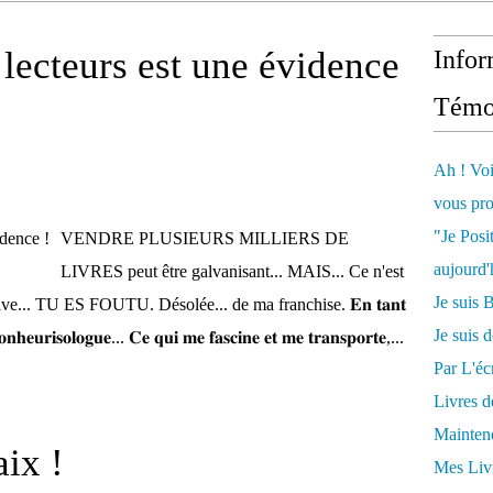
lecteurs est une évidence
Infor
Témo
Ah ! Voi
vous pro
"Je Posi
VENDRE PLUSIEURS MILLIERS DE
aujourd'
LIVRES peut être galvanisant... MAIS... Ce n'est
Je sui
... TU ES FOUTU. Désolée... de ma franchise. 𝐄𝐧 𝐭𝐚𝐧𝐭
Je suis 
𝐨𝐧𝐡𝐞𝐮𝐫𝐢𝐬𝐨𝐥𝐨𝐠𝐮𝐞... 𝐂𝐞 𝐪𝐮𝐢 𝐦𝐞 𝐟𝐚𝐬𝐜𝐢𝐧𝐞 𝐞𝐭 𝐦𝐞 𝐭𝐫𝐚𝐧𝐬𝐩𝐨𝐫𝐭𝐞,...
Par L'écr
Livres 
Mainten
aix !
Mes Livr