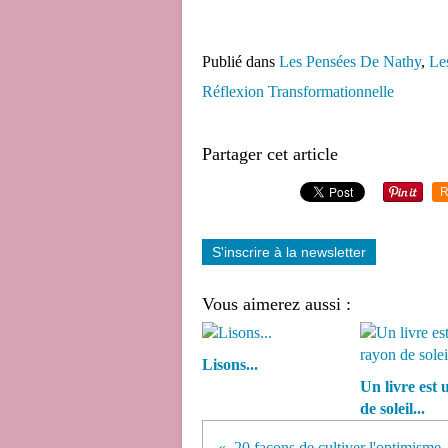
Publié dans
Les Pensées De Nathy
,
Le
Réflexion Transformationnelle
Partager cet article
R
S'inscrire à la newsletter
Vous aimerez aussi :
Lisons...
Un livre est
de soleil...
20 façons de cultiver l'optimisme..