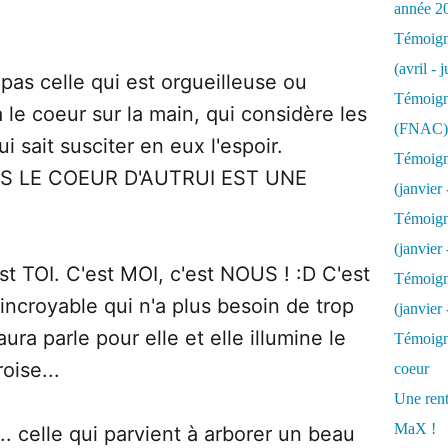
année 2
.
Témoigna
(avril - 
pas celle qui est orgueilleuse ou
Témoigna
a le coeur sur la main, qui considère les
(FNAC)
ui sait susciter en eux l'espoir.
Témoigna
NS LE COEUR D'AUTRUI EST UNE
(janvier 
Témoigna
(janvier 
st TOI. C'est MOI, c'est NOUS ! :D C'est
Témoigna
ncroyable qui n'a plus besoin de trop
(janvier
aura parle pour elle et elle illumine le
Témoigna
oise...
coeur
Une rent
MaX !
.. celle qui parvient à arborer un beau