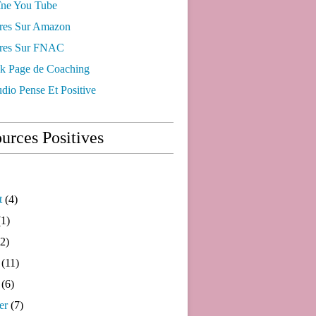
ne You Tube
res Sur Amazon
res Sur FNAC
k Page de Coaching
dio Pense Et Positive
urces Positives
t
(4)
1)
2)
(11)
(6)
er
(7)