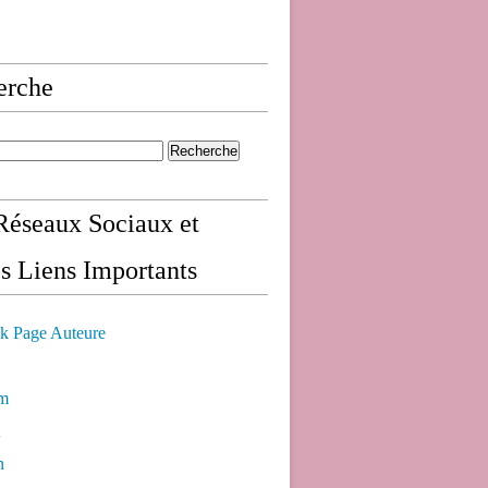
erche
éseaux Sociaux et
s Liens Importants
k Page Auteure
am
n