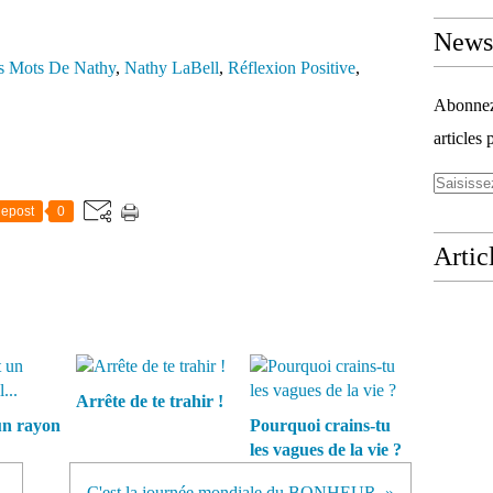
Newsl
s Mots De Nathy
,
Nathy LaBell
,
Réflexion Positive
,
Abonnez-
articles 
epost
0
Artic
Arrête de te trahir !
 un rayon
Pourquoi crains-tu
les vagues de la vie ?
.
C'est la journée mondiale du BONHEUR