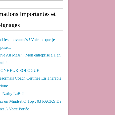
mations Importantes et
ignages
ci les nouveautés ! Voici ce que je
pose...
tive Au MaX" : Mon entreprise a 1 an
hui !
s BONHEURISOLOGUE !
désormais Coach Certifiée En Thérapie
iture...
de Nathy LaBell
ez un Mindset O Top : 03 PACKS De
es A Votre Portée