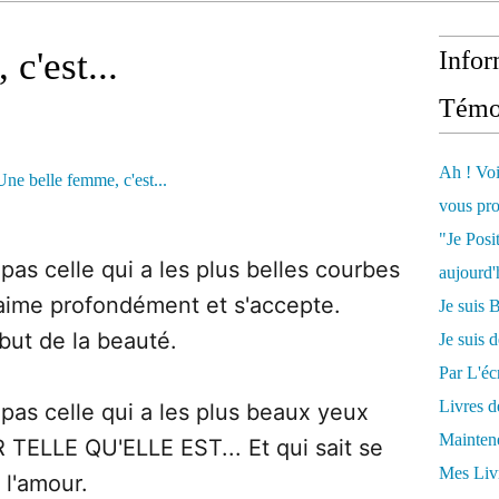
c'est...
Infor
Témo
Ah ! Voi
vous pro
"Je Posi
pas celle qui a les plus belles courbes
aujourd'
s'aime profondément et s'accepte.
Je sui
but de la beauté.
Je suis 
Par L'écr
Livres 
pas celle qui a les plus beaux yeux
Mainten
R TELLE QU'ELLE EST... Et qui sait se
Mes Livr
 l'amour.