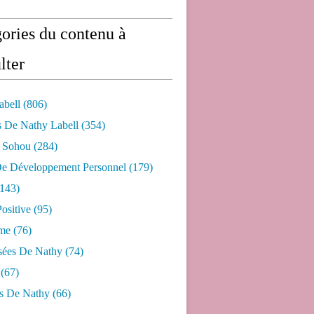
ories du contenu à
lter
abell
(806)
s De Nathy Labell
(354)
e Sohou
(284)
De Développement Personnel
(179)
143)
ositive
(95)
me
(76)
sées De Nathy
(74)
(67)
s De Nathy
(66)