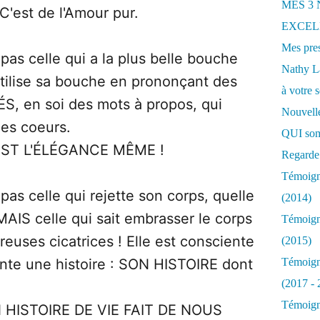
MES 3
 C'est de l'Amour pur.
EXCELL
Mes pres
pas celle qui a la plus belle bouche
Nathy 
utilise sa bouche en prononçant des
à votre s
 en soi des mots à propos, qui
Nouvelle
les coeurs.
QUI som
EST L'ÉLÉGANCE MÊME !
Regarde 
Témoigna
pas celle qui rejette son corps, quelle
(2014)
MAIS celle qui sait embrasser le corps
Témoigna
euses cicatrices ! Elle est consciente
(2015)
nte une histoire : SON HISTOIRE dont
Témoigna
(2017 - 
Témoigna
HISTOIRE DE VIE FAIT DE NOUS