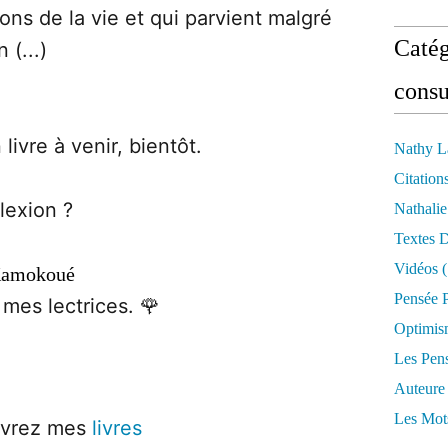
ions de la vie et qui parvient malgré
Catég
 (...)
consu
ivre à venir, bientôt.
Nathy L
Citation
lexion ?
Nathali
Textes 
Vidéos
(
Kamokoué
Pensée P
mes lectrices. 🌹
Optimis
Les Pen
Auteure
Les Mot
ouvrez mes
livres