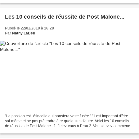
devez transpirer votre objectif......
Les 10 conseils de réussite de Post Malone...
Publié le 22/02/2019 à 16:28
Par
Nathy LaBell
"La passion est l'étincelle qui boostera votre fusée." "Il est important d'être
soi-même et ne pas prétendre être quelqu'un d'autre. Voici les 10 conseils
de réussite de Post Malone : 1. Jetez-vous à l'eau 2. Vous devez commencer
quelque part 3. Saisissez...