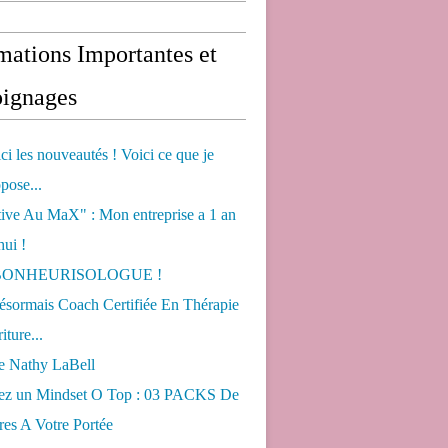
mations Importantes et
ignages
ci les nouveautés ! Voici ce que je
pose...
tive Au MaX" : Mon entreprise a 1 an
hui !
s BONHEURISOLOGUE !
désormais Coach Certifiée En Thérapie
iture...
de Nathy LaBell
ez un Mindset O Top : 03 PACKS De
es A Votre Portée