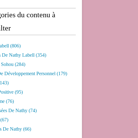
ories du contenu à
lter
abell
(806)
s De Nathy Labell
(354)
e Sohou
(284)
De Développement Personnel
(179)
143)
ositive
(95)
me
(76)
sées De Nathy
(74)
(67)
s De Nathy
(66)