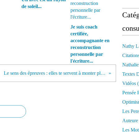
de soleil...
Catég
Je suis coach
consu
certifiée,
accompagnante en
Nathy L
reconstruction
personnelle par
Citation
l'écriture...
Nathali
Le sens des épreuves : elles te servent à monter plus haut...
Textes 
Vidéos
(
Pensée P
Optimis
Les Pen
Auteure
Les Mot