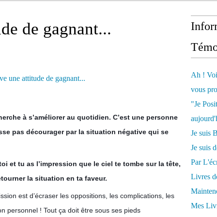
ude de gagnant...
Infor
Témo
Ah ! Voi
vous pro
"Je Posi
erche à s’améliorer au quotidien. C’est une personne
aujourd'
sse pas décourager par la situation négative qui se
Je sui
Je suis 
Par L'écr
i et tu as l’impression que le ciel te tombe sur la tête,
Livres 
tourner la situation en ta faveur.
Mainten
ssion est d’écraser les oppositions, les complications, les
Mes Livr
on personnel ! Tout ça doit être sous ses pieds