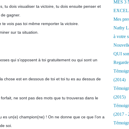
MES 3
 tu dois visualiser ta victoire, tu dois ensuite penser et
EXCELL
a de gagner.
Mes pres
 te vois pas toi même remporter la victoire.
Nathy 
iner sur ta situation.
à votre s
Nouvelle
QUI som
choses qui s’opposent à toi gratuitement ou qui sont un
Regarde 
Témoigna
la chose est en dessous de toi et toi tu es au dessus de
(2014)
Témoigna
(2015)
 forfait, ne sont pas des mots que tu trouveras dans le
Témoigna
(2017 - 
e tu es un(e) champion(ne) ! On ne donne que ce que l’on a
Témoigna
de soi.