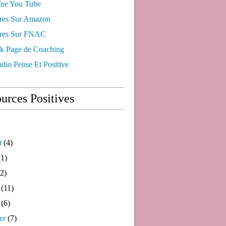
ne You Tube
res Sur Amazon
res Sur FNAC
k Page de Coaching
dio Pense Et Positive
urces Positives
t
(4)
1)
2)
(11)
(6)
er
(7)