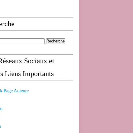
erche
éseaux Sociaux et
s Liens Importants
k Page Auteure
am
n