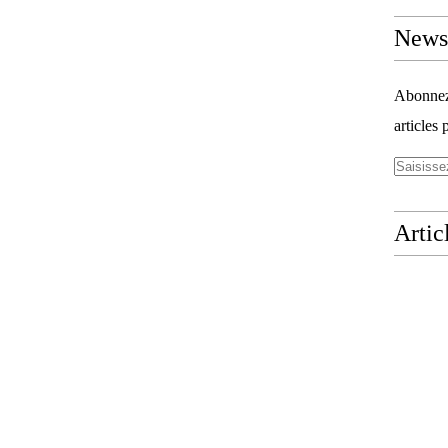
Newsl
Abonnez-
articles 
Artic