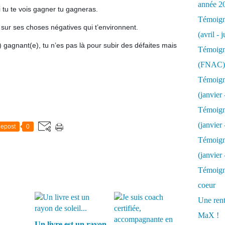
année 2
i tu te vois gagner tu gagneras.
Témoigna
 sur ses choses négatives qui t’environnent.
(avril - 
e) gagnant(e), tu n’es pas là pour subir des défaites mais
Témoigna
(FNAC)
Témoigna
(janvier 
Témoigna
(janvier 
epost
0
Témoigna
(janvier
Témoigna
coeur
Une rent
MaX !
Un livre est un rayon