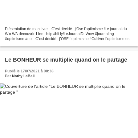
Présentation de mon livre... C'est décidé : j'Ose l'optimisme !Le journal du
W.o.WA découvrir. Lien : http://bit.ly/LeJournalDuWow #journaling
#optimisme #no... C’est décidé : j’OSE l’optimisme ! Cultiver l’optimisme est
un art… Un art de vivre salutaire,...
Le BONHEUR se multiplie quand on le partage
Publié le 17/07/2021 à 08:38
Par
Nathy LaBell