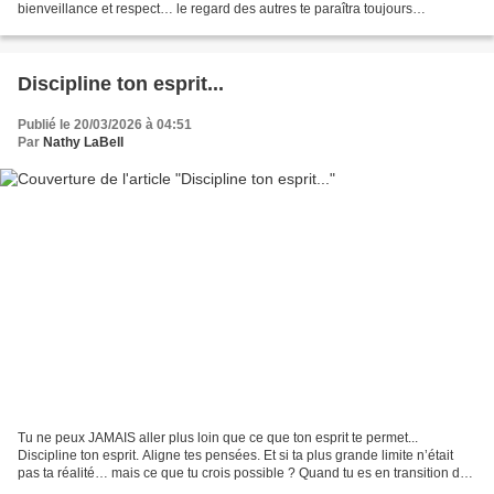
bienveillance et respect… le regard des autres te paraîtra toujours
menaçant. Parce qu’au fond, ce...
Discipline ton esprit...
Publié le 20/03/2026 à 04:51
Par
Nathy LaBell
Tu ne peux JAMAIS aller plus loin que ce que ton esprit te permet...
Discipline ton esprit. Aligne tes pensées. Et si ta plus grande limite n’était
pas ta réalité… mais ce que tu crois possible ? Quand tu es en transition de
vie, tout commence dans ta...