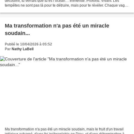
découvrir, tu verrais que tu es l’océan… Immense. Profond. Vivant. Les
tempêtes ne sont pas là pour te détruire, mais pour te révéler. Chaque vague
qui frappe ton existence vient réveiller...
Ma transformation n'a pas été un miracle
soudain...
Publié le 10/04/2026 à 05:52
Par
Nathy LaBell
Ma transformation n'a pas été un miracle soudain, mais le fruit d'un travail
intérieur acharné, d'une foi inébranlable en Dieu, et d'une détermination à