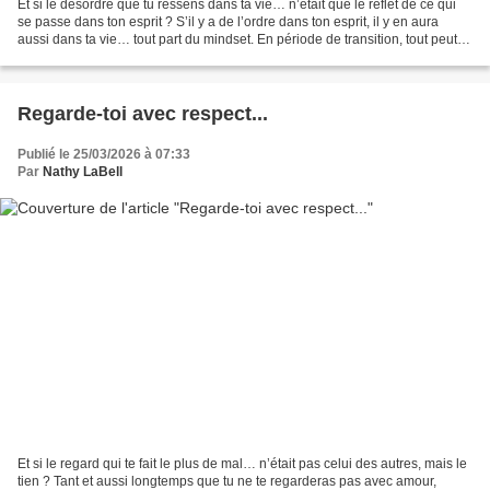
Et si le désordre que tu ressens dans ta vie… n’était que le reflet de ce qui
se passe dans ton esprit ? S’il y a de l’ordre dans ton esprit, il y en aura
aussi dans ta vie… tout part du mindset. En période de transition, tout peut
sembler confus. Trop...
Regarde-toi avec respect...
Publié le 25/03/2026 à 07:33
Par
Nathy LaBell
Et si le regard qui te fait le plus de mal… n’était pas celui des autres, mais le
tien ? Tant et aussi longtemps que tu ne te regarderas pas avec amour,