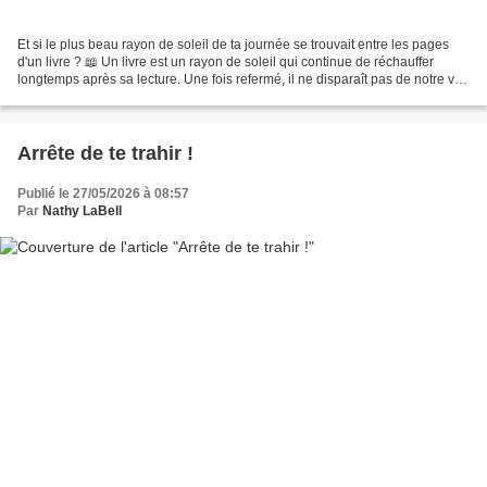
Et si le plus beau rayon de soleil de ta journée se trouvait entre les pages
d'un livre ? 📖 Un livre est un rayon de soleil qui continue de réchauffer
longtemps après sa lecture. Une fois refermé, il ne disparaît pas de notre vie.
Il continue de vivre...
Arrête de te trahir !
Publié le 27/05/2026 à 08:57
Par
Nathy LaBell