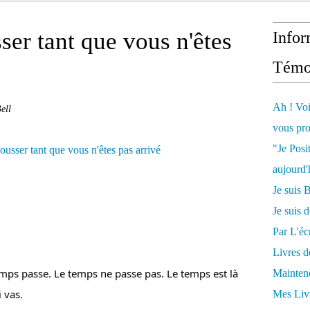
ser tant que vous n'êtes
Infor
Témo
Ah ! Voi
ell
vous pro
"Je Posi
aujourd'
Je sui
Je suis 
Par L'écr
Livres 
emps passe. Le temps ne passe pas. Le temps est là 
Mainten
i vas.
Mes Livr