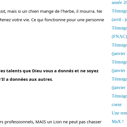
année 2
it, mais si un chien mange de l'herbe, il mourra. Ne 
Témoigna
enez votre vie. Ce qui fonctionne pour une personne 
(avril - 
Témoigna
(FNAC)
Témoigna
(janvier 
Témoigna
les talents que Dieu vous a donnés et ne soyez 
(janvier 
'Il a données aux autres
.
Témoigna
(janvier
Témoigna
coeur
Une rent
urs professionnels, MAIS un Lion ne peut pas chasser 
MaX !