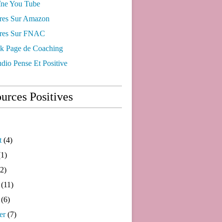
ne You Tube
res Sur Amazon
res Sur FNAC
k Page de Coaching
dio Pense Et Positive
urces Positives
t
(4)
1)
2)
(11)
(6)
er
(7)