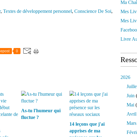
Ma Chaî
r
,
Textes de développement personnel
,
Conscience De Soi
,
Mes Liv
Mes Liv
Faceboo
Livre Au
epost
0
Resso
2026
Juille
Juin
(
Mai
(
As-tu l'humeur qui
Avril
fluctue ?
Mars
14 leçons que j'ai
s
apprises de ma
Févri