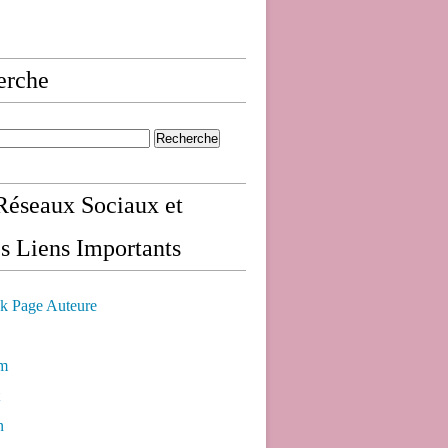
erche
éseaux Sociaux et
s Liens Importants
k Page Auteure
am
n