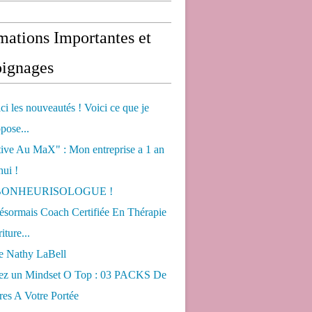
mations Importantes et
ignages
ci les nouveautés ! Voici ce que je
pose...
tive Au MaX" : Mon entreprise a 1 an
hui !
s BONHEURISOLOGUE !
désormais Coach Certifiée En Thérapie
iture...
de Nathy LaBell
ez un Mindset O Top : 03 PACKS De
es A Votre Portée