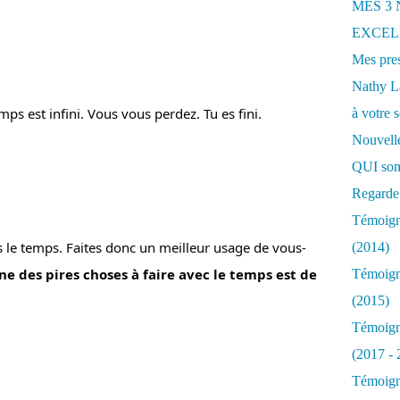
MES 3
EXCELL
Mes pres
Nathy 
s est infini. Vous vous perdez. Tu es fini.
à votre s
Nouvelle
QUI som
Regarde 
Témoigna
Pas le temps. Faites donc un meilleur usage de vous-
(2014)
une des pires choses à faire avec le temps est de 
Témoigna
(2015)
Témoigna
(2017 - 
Témoigna