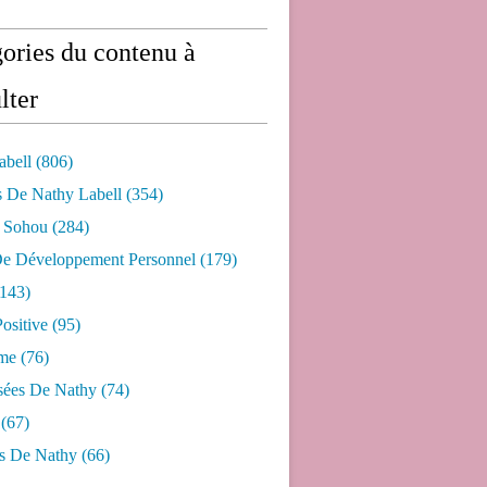
ories du contenu à
lter
abell
(806)
s De Nathy Labell
(354)
e Sohou
(284)
De Développement Personnel
(179)
143)
ositive
(95)
me
(76)
sées De Nathy
(74)
(67)
s De Nathy
(66)