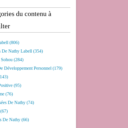
ories du contenu à
lter
abell
(806)
s De Nathy Labell
(354)
e Sohou
(284)
De Développement Personnel
(179)
143)
ositive
(95)
me
(76)
sées De Nathy
(74)
(67)
s De Nathy
(66)