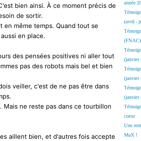
année 2
C'est bien ainsi. À ce moment précis de
Témoigna
esoin de sortir.
(avril - 
ait en même temps. Quand tout se
Témoigna
aussi en place.
(FNAC)
Témoigna
urs des pensées positives ni aller tout
(janvier 
ommes pas des robots mais bel et bien
Témoigna
(janvier 
dois veiller, c'est de ne pas être dans
Témoigna
mps.
(janvier
. Mais ne reste pas dans ce tourbillon
Témoigna
coeur
Une rent
MaX !
 aillent bien, et d'autres fois accepte