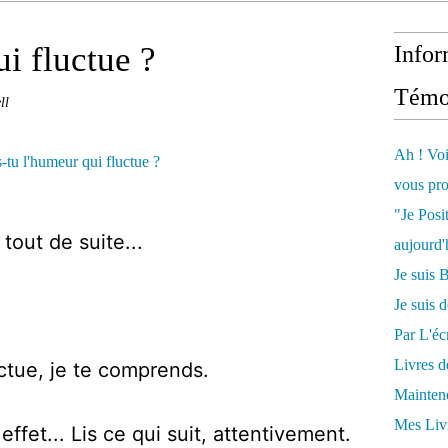
i fluctue ?
Infor
Témo
ll
Ah ! Voi
vous pro
"Je Posi
tout de suite...
aujourd'
Je sui
Je suis 
Par L'écr
Livres 
uctue, je te comprends.
Mainten
Mes Livr
 effet... Lis ce qui suit, attentivement.