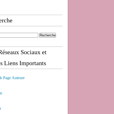
erche
éseaux Sociaux et
s Liens Importants
k Page Auteure
am
n