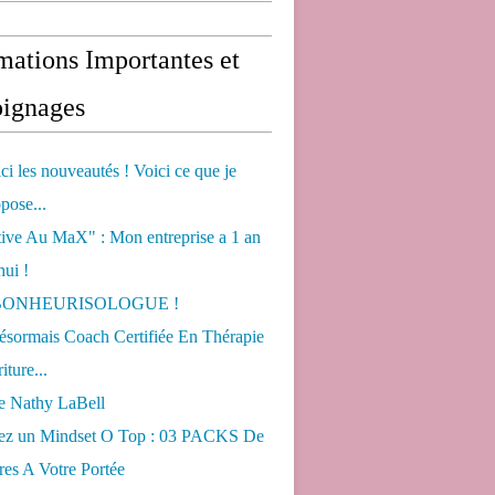
mations Importantes et
ignages
ci les nouveautés ! Voici ce que je
pose...
tive Au MaX" : Mon entreprise a 1 an
hui !
s BONHEURISOLOGUE !
désormais Coach Certifiée En Thérapie
iture...
de Nathy LaBell
ez un Mindset O Top : 03 PACKS De
es A Votre Portée