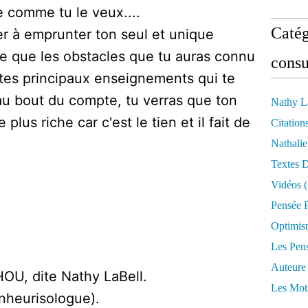
e comme tu le veux....
Catég
r à emprunter ton seul et unique
e que les obstacles que tu auras connu
consu
 tes principaux enseignements qui te
t au bout du compte, tu verras que ton
Nathy L
 plus riche car c'est le tien et il fait de
Citation
Nathali
Textes 
Vidéos
(
Pensée P
Optimis
Les Pen
Auteure
OU, dite Nathy LaBell.
Les Mot
onheurisologue).