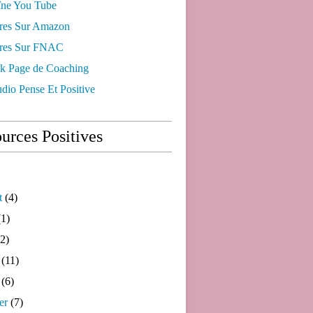
ne You Tube
res Sur Amazon
res Sur FNAC
k Page de Coaching
dio Pense Et Positive
urces Positives
t
(4)
1)
2)
(11)
(6)
er
(7)