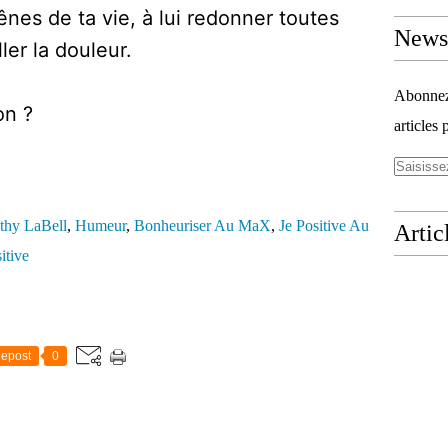
rênes de ta vie, à lui redonner toutes
Newsl
ller la douleur.
Abonnez-
on ?
articles 
thy LaBell
,
Humeur
,
Bonheuriser Au MaX
,
Je Positive Au
Artic
itive
epost
0