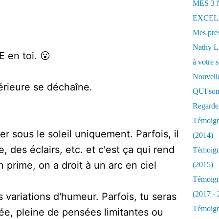
MES 3
EXCELL
Mes pres
Nathy 
 en toi. 😮
à votre s
Nouvelle
érieure se déchaîne.
QUI som
Regarde 
Témoigna
er sous le soleil uniquement. Parfois, il
(2014)
e, des éclairs, etc. et c'est ça qui rend
Témoigna
 prime, on a droit à un arc en ciel
(2015)
Témoigna
(2017 - 
 variations d'humeur. Parfois, tu seras
Témoigna
ée, pleine de pensées limitantes ou