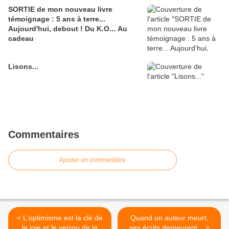
SORTIE de mon nouveau livre
témoignage : 5 ans à terre...
Aujourd'hui, debout ! Du K.O... Au
cadeau
Lisons...
Commentaires
Ajouter un commentaire
< L'optimisme est la clé de
Quand un auteur meurt,
la joie et le verrou de la
ses écrits demeurent... >