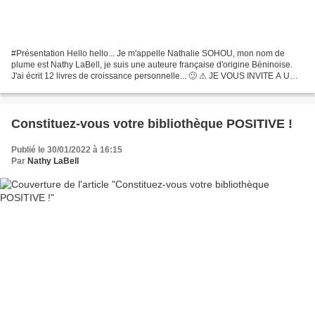
#Présentation Hello hello... Je m'appelle Nathalie SOHOU, mon nom de
plume est Nathy LaBell, je suis une auteure française d'origine Béninoise.
J'ai écrit 12 livres de croissance personnelle... 🙂 ⚠ JE VOUS INVITE A UN
BEAU VOYAGE... 🙂 Oui, de par mes...
Constituez-vous votre bibliothèque POSITIVE !
Publié le 30/01/2022 à 16:15
Par
Nathy LaBell