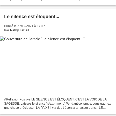
vas devoir te lever. Finalement,...
Le silence est éloquent...
Publié le 27/12/2021 à 07:07
Par
Nathy LaBell
#RéflexionPositive LE SILENCE EST ÉLOQUENT. C'EST LA VOIX DE LA
SAGESSE. Laissez le silence "s'exprimer..." Pendant ce temps, vous gagnez
une chose précieuse : LA PAIX ! Il y a des trésors à amasser dans... LE
SILENCE. © 2021, Nathy LaBell, * Si vous...