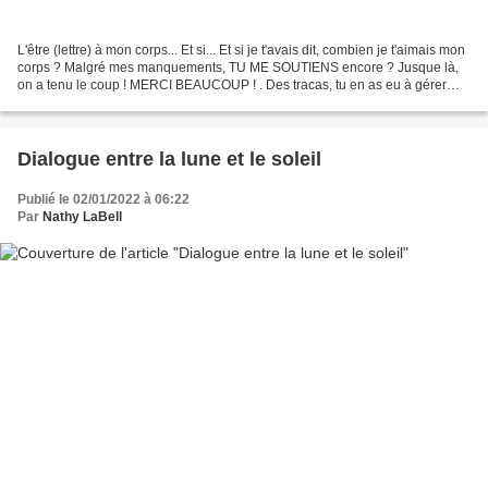
L'être (lettre) à mon corps... Et si... Et si je t'avais dit, combien je t'aimais mon
corps ? Malgré mes manquements, TU ME SOUTIENS encore ? Jusque là,
on a tenu le coup ! MERCI BEAUCOUP ! . Des tracas, tu en as eu à gérer
jusqu'au cou. Et... Bien que...
Dialogue entre la lune et le soleil
Publié le 02/01/2022 à 06:22
Par
Nathy LaBell