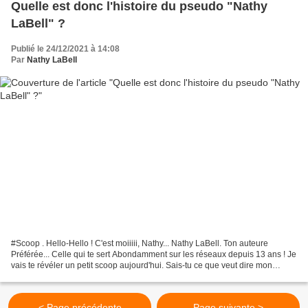
Quelle est donc l'histoire du pseudo "Nathy
LaBell" ?
Publié le 24/12/2021 à 14:08
Par
Nathy LaBell
#Scoop . Hello-Hello ! C'est moiiiii, Nathy... Nathy LaBell. Ton auteure
Préférée... Celle qui te sert Abondamment sur les réseaux depuis 13 ans ! Je
vais te révéler un petit scoop aujourd'hui. Sais-tu ce que veut dire mon
pseudo "Nathy LaBell" ? . Même...
< Page précédente
Page suivante >