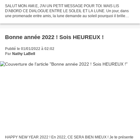
SALUT MON AMI.E, J'AI UN PETIT MESSAGE POUR TOI. MAIS LIS
D'ABORD CE DIALOGUE ENTRE LE SOLEIL ET LA LUNE. Un jour, dans
une promenade entre amis, la lune demande au soleil pourquoi il brille
aussi fort pendant la journée sans aucune pitié pour ceux qui...
Bonne année 2022 ! Sois HEUREUX !
Publié le 01/01/2022 à 02:02
Par
Nathy LaBell
HAPPY NEW YEAR 2022 ! En 2022, CE SERA BIEN MIEUX ! Je te présente