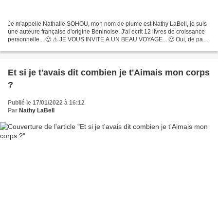
Je m'appelle Nathalie SOHOU, mon nom de plume est Nathy LaBell, je suis
une auteure française d'origine Béninoise. J'ai écrit 12 livres de croissance
personnelle... 🙂 ⚠ JE VOUS INVITE A UN BEAU VOYAGE... 🙂 Oui, de par
mes livres, je vous invite à un beau...
Et si je t'avais dit combien je t'Aimais mon corps
?
Publié le 17/01/2022 à 16:12
Par
Nathy LaBell