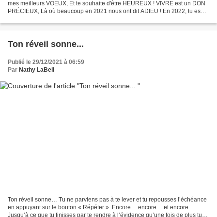
mes meilleurs VOEUX, Et te souhaite d'être HEUREUX ! VIVRE est un DON
PRÉCIEUX, Là où beaucoup en 2021 nous ont dit ADIEU ! En 2022, tu es
toujours EN VIE... Vois-tu comme TU ES BÉNI(E)...
Ton réveil sonne...
Publié le 29/12/2021 à 06:59
Par
Nathy LaBell
Ton réveil sonne… Tu ne parviens pas à te lever et tu repousses l’échéance
en appuyant sur le bouton « Répéter ». Encore… encore… et encore.
Jusqu’à ce que tu finisses par te rendre à l’évidence qu’une fois de plus tu