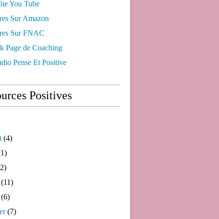
ne You Tube
res Sur Amazon
res Sur FNAC
k Page de Coaching
dio Pense Et Positive
urces Positives
t
(4)
1)
2)
(11)
(6)
er
(7)