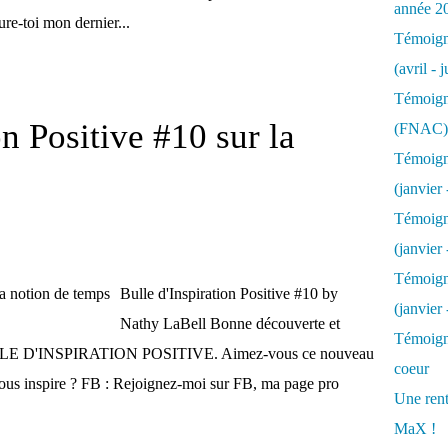
année 2
-toi mon dernier...
Témoigna
(avril - 
Témoigna
on Positive #10 sur la
(FNAC)
Témoigna
(janvier 
Témoigna
(janvier 
Témoigna
Bulle d'Inspiration Positive #10 by
(janvier
Nathy LaBell Bonne découverte et
Témoigna
LLE D'INSPIRATION POSITIVE. Aimez-vous ce nouveau
coeur
us inspire ? FB : Rejoignez-moi sur FB, ma page pro
Une rent
MaX !