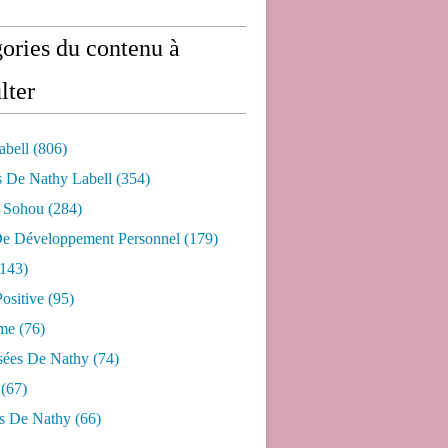
ories du contenu à
lter
abell
(806)
s De Nathy Labell
(354)
e Sohou
(284)
De Développement Personnel
(179)
143)
ositive
(95)
me
(76)
sées De Nathy
(74)
(67)
s De Nathy
(66)