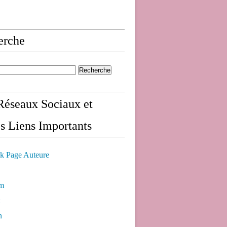
erche
éseaux Sociaux et
s Liens Importants
k Page Auteure
am
n