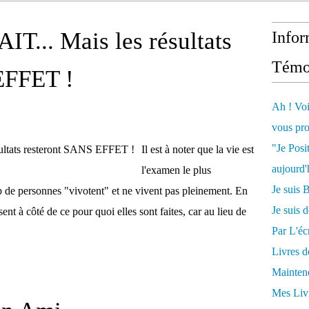
IT... Mais les résultats
Infor
Témo
EFFET !
Ah ! Voi
vous pro
"Je Posi
Il est à noter que la vie est
aujourd'
l'examen le plus
Je sui
 de personnes "vivotent" et ne vivent pas pleinement. En
Je suis 
ent à côté de ce pour quoi elles sont faites, car au lieu de
Par L'écr
Livres 
Mainten
Mes Livr