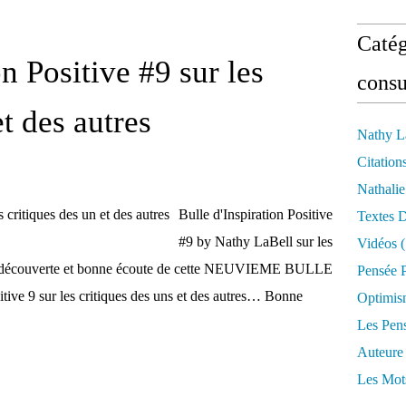
Catég
on Positive #9 sur les
consu
et des autres
Nathy L
Citation
Nathali
Bulle d'Inspiration Positive
Textes 
#9 by Nathy LaBell sur les
Vidéos
(
nne découverte et bonne écoute de cette NEUVIEME BULLE
Pensée P
tive 9 sur les critiques des uns et des autres… Bonne
Optimis
Les Pen
Auteure
Les Mot