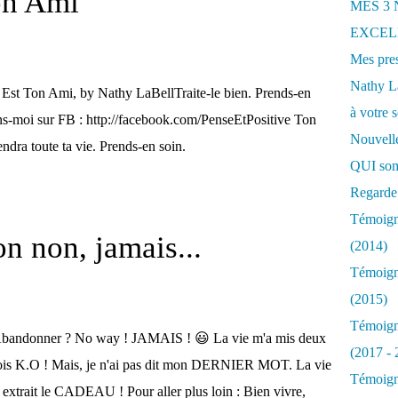
on Ami
MES 3
EXCELL
Mes pres
Nathy 
Est Ton Ami, by Nathy LaBellTraite-le bien. Prends-en
à votre s
ns-moi sur FB : http://facebook.com/PenseEtPositive Ton
Nouvelle
endra toute ta vie. Prends-en soin.
QUI som
Regarde 
Témoigna
 non, jamais...
(2014)
Témoigna
(2015)
Témoigna
bandonner ? No way ! JAMAIS ! 😃 La vie m'a mis deux
(2017 - 
ois K.O ! Mais, je n'ai pas dit mon DERNIER MOT. La vie
Témoigna
 extrait le CADEAU ! Pour aller plus loin : Bien vivre,