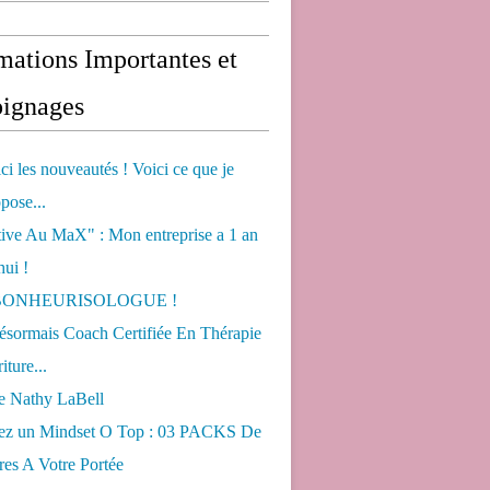
mations Importantes et
ignages
ci les nouveautés ! Voici ce que je
pose...
tive Au MaX" : Mon entreprise a 1 an
hui !
s BONHEURISOLOGUE !
désormais Coach Certifiée En Thérapie
iture...
de Nathy LaBell
ez un Mindset O Top : 03 PACKS De
es A Votre Portée