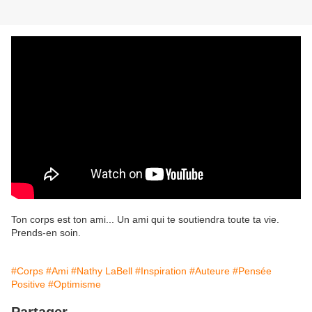
Ton corps est ton ami... Un ami qui te soutiendra toute ta vie.
Prends-en soin.
#Corps
#Ami
#Nathy LaBell
#Inspiration
#Auteure
#Pensée
Positive
#Optimisme