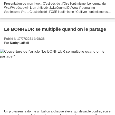
Présentation de mon livre... C'est décidé : j'Ose l'optimisme !Le journal du
W.o.WA découvrir. Lien : http://bit.ly/LeJournalDuWow #journaling
#optimisme #no... C’est décidé : j’OSE l’optimisme ! Cultiver l’optimisme est
un art… Un art de vivre salutaire,...
Le BONHEUR se multiplie quand on le partage
Publié le 17/07/2021 à 08:38
Par
Nathy LaBell
Un professeur a donné un ballon à chaque élève, qui devait le gonfler, écrire