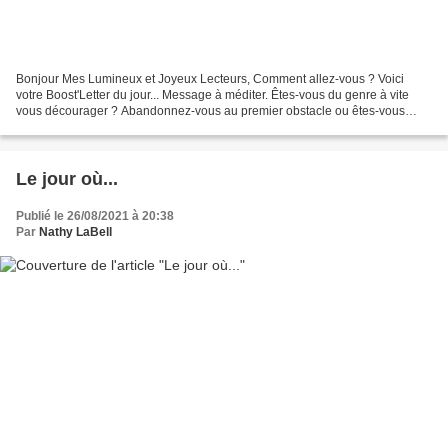
Bonjour Mes Lumineux et Joyeux Lecteurs, Comment allez-vous ? Voici
votre Boost'Letter du jour... Message à méditer. Êtes-vous du genre à vite
vous décourager ? Abandonnez-vous au premier obstacle ou êtes-vous
quelqu'un de persévérant ? Autant que possible,...
Le jour où...
Publié le 26/08/2021 à 20:38
Par
Nathy LaBell