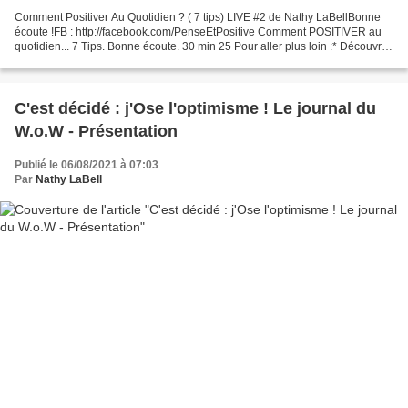
Comment Positiver Au Quotidien ? ( 7 tips) LIVE #2 de Nathy LaBellBonne
écoute !FB : http://facebook.com/PenseEtPositive Comment POSITIVER au
quotidien... 7 Tips. Bonne écoute. 30 min 25 Pour aller plus loin :* Découvrez
mes livre s : http://bit.ly/L...
C'est décidé : j'Ose l'optimisme ! Le journal du
W.o.W - Présentation
Publié le 06/08/2021 à 07:03
Par
Nathy LaBell