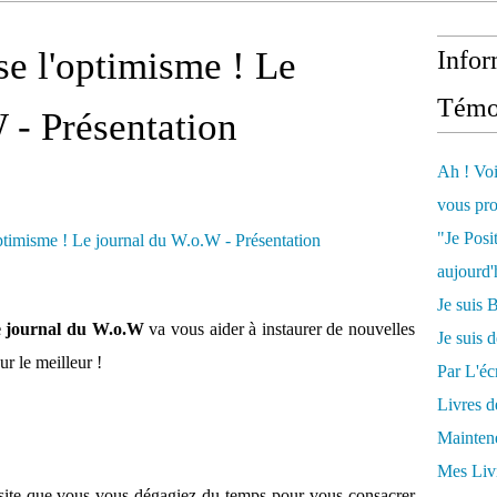
Ose l'optimisme ! Le
Infor
Témo
 - Présentation
Ah ! Voi
vous pro
"Je Posi
aujourd'
Je sui
Le journal du W.o.W
va vous aider à instaurer de nouvelles
Je suis 
ur le meilleur !
Par L'écr
Livres 
Mainten
Mes Livr
écessite que vous vous dégagiez du temps pour vous consacrer