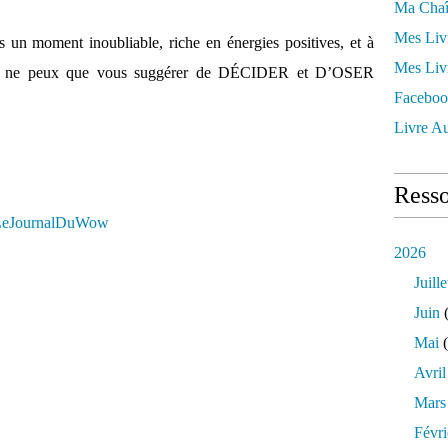
Ma Chaî
Mes Liv
s un moment inoubliable, riche en énergies positives, et à
Mes Liv
? Je ne peux que vous suggérer de DÉCIDER et D’OSER
Faceboo
Livre Au
Resso
ly/LeJournalDuWow
2026
Juille
Juin
(
Mai
(
Avril
Mars
Févri