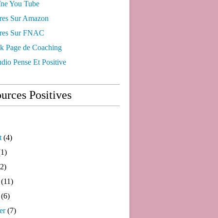
ne You Tube
res Sur Amazon
res Sur FNAC
k Page de Coaching
dio Pense Et Positive
urces Positives
t
(4)
1)
2)
(11)
(6)
er
(7)