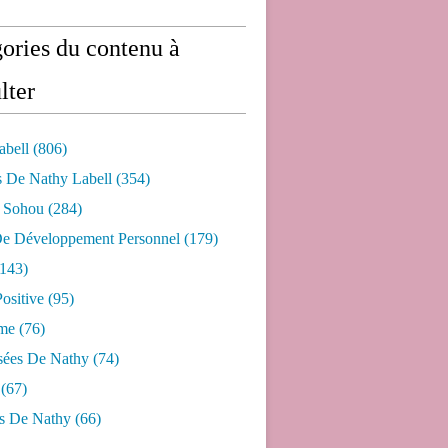
ories du contenu à
lter
abell
(806)
s De Nathy Labell
(354)
e Sohou
(284)
De Développement Personnel
(179)
143)
ositive
(95)
me
(76)
sées De Nathy
(74)
(67)
s De Nathy
(66)