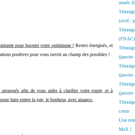
année 2
Témoigna
(avril - 
Témoigna
(FNAC)
nspirante pour booster votre optimisme !
Restez énergisés, et
Témoigna
tations positives pour vous ouvrir au champ des possibles !
(janvier 
Témoigna
(janvier 
Témoigna
 proposés afin de vous aider à clarifier votre esprit, et à
(janvier
pour faire entrer la joie, le bonheur, avec aisance.
Témoigna
coeur
Une rent
MaX !