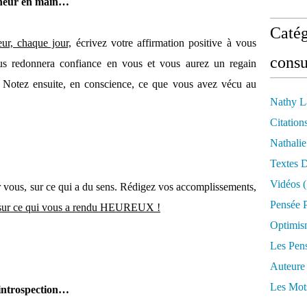
onheur en main…
Catég
ur, chaque jour,
écrivez votre affirmation positive à vous
consu
ous redonnera confiance en vous et vous aurez un regain
 ! Notez ensuite, en conscience, ce que vous avez vécu au
Nathy L
Citation
Nathali
Textes 
Vidéos
(
vous, sur ce qui a du sens. Rédigez vos accomplissements,
Pensée P
sur ce qui vous a rendu HEUREUX !
Optimis
Les Pen
Auteure
Les Mot
’introspection…