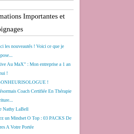
mations Importantes et
ignages
ci les nouveautés ! Voici ce que je
pose...
tive Au MaX" : Mon entreprise a 1 an
hui !
s BONHEURISOLOGUE !
désormais Coach Certifiée En Thérapie
iture...
de Nathy LaBell
ez un Mindset O Top : 03 PACKS De
es A Votre Portée