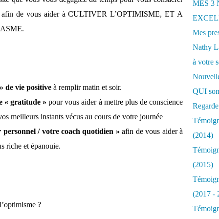
MES 3
afin de vous aider à CULTIVER L’OPTIMISME, ET A
EXCELL
ASME.
Mes pres
Nathy 
à votre s
Nouvelle
» de vie positive
à remplir matin et soir.
QUI som
e « gratitude »
pour vous aider à mettre plus de conscience
Regarde 
vos meilleurs instants vécus au cours de votre journée
Témoigna
r personnel / votre coach quotidien »
afin de vous aider à
(2014)
us riche et épanouie.
Témoigna
(2015)
Témoigna
(2017 - 
 l’optimisme ?
Témoigna