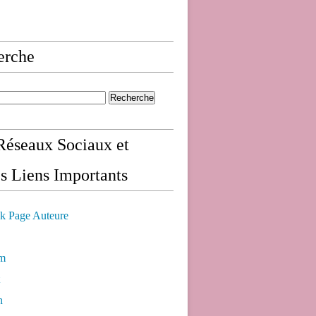
erche
éseaux Sociaux et
s Liens Importants
k Page Auteure
am
n