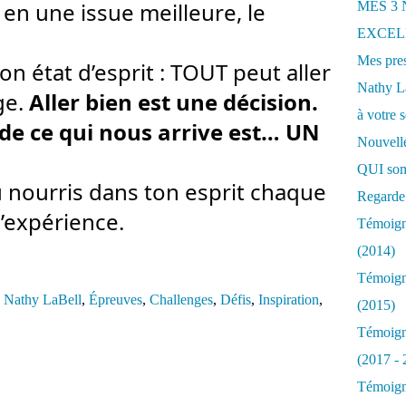
en une issue meilleure, le 
MES 3
EXCELL
Mes pres
on état d’esprit : TOUT peut aller 
Nathy 
e. 
Aller bien est une décision. 
à votre s
 de ce qui nous arrive est… UN 
Nouvelle
QUI som
u nourris dans ton esprit chaque 
Regarde 
l’expérience.
Témoigna
(2014)
Témoigna
e Nathy LaBell
,
Épreuves
,
Challenges
,
Défis
,
Inspiration
,
(2015)
Témoigna
(2017 - 
Témoigna