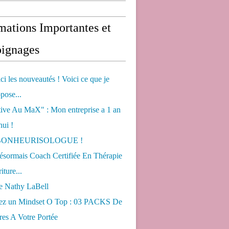
mations Importantes et
ignages
ci les nouveautés ! Voici ce que je
pose...
tive Au MaX" : Mon entreprise a 1 an
hui !
s BONHEURISOLOGUE !
désormais Coach Certifiée En Thérapie
iture...
de Nathy LaBell
ez un Mindset O Top : 03 PACKS De
es A Votre Portée