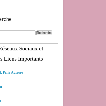
erche
éseaux Sociaux et
s Liens Importants
k Page Auteure
am
n