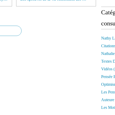
Catég
consu
Nathy L
Citation
Nathali
Textes 
Vidéos
(
Pensée P
Optimis
Les Pen
Auteure
Les Mot