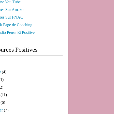
ne You Tube
res Sur Amazon
res Sur FNAC
k Page de Coaching
dio Pense Et Positive
urces Positives
t
(4)
1)
2)
(11)
(6)
er
(7)