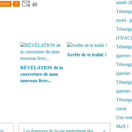
année 2
epost
0
Témoigna
(avril - 
Témoigna
(FNAC)
Témoigna
Arrête de te trahir !
(janvier 
Témoigna
RÉVÉLATION de la
(janvier 
couverture de mon
nouveau livre...
Témoigna
(janvier
Témoigna
coeur
Une rent
MaX !
QUI suis-je ? Présentation de Nathy LaBell
Les épreuves de la vie renferment des cadeaux