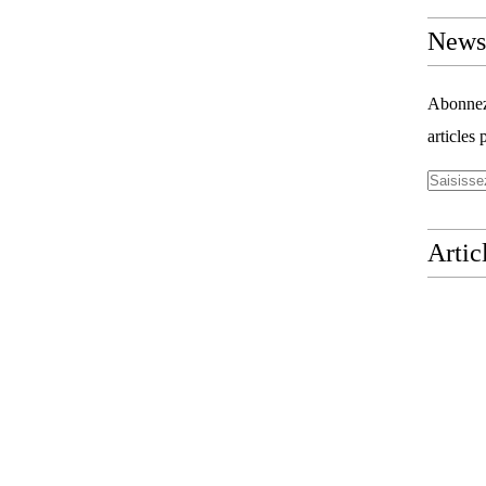
Newsl
Abonnez-
articles 
Artic