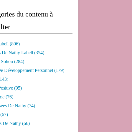
ories du contenu à
lter
abell
(806)
s De Nathy Labell
(354)
e Sohou
(284)
De Développement Personnel
(179)
143)
ositive
(95)
me
(76)
sées De Nathy
(74)
(67)
s De Nathy
(66)