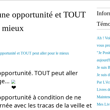
une opportunité et TOUT
Infor
Témo
e mieux
Ah ! Voi
vous pro
"Je Posi
aujourd'
Je sui
pportunité. TOUT peut aller 
Je suis 
ge… 
Par L'écr
Livres 
pportunité à condition de ne 
Mainten
ée avec les tracas de la veille et 
Mes Livr