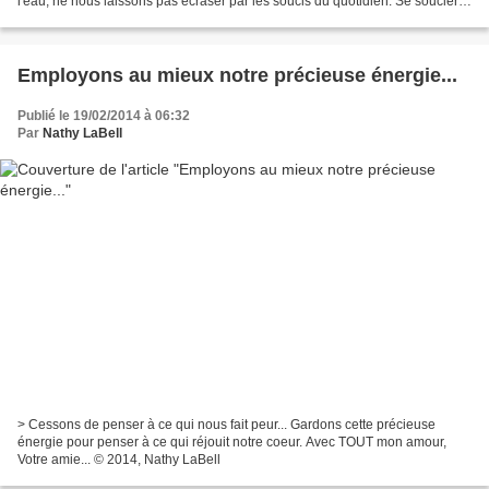
l'eau, ne nous laissons pas écraser par les soucis du quotidien. Se soucier
de quelque chose n'a...
Employons au mieux notre précieuse énergie...
Publié le 19/02/2014 à 06:32
Par
Nathy LaBell
> Cessons de penser à ce qui nous fait peur... Gardons cette précieuse
énergie pour penser à ce qui réjouit notre coeur. Avec TOUT mon amour,
Votre amie... © 2014, Nathy LaBell