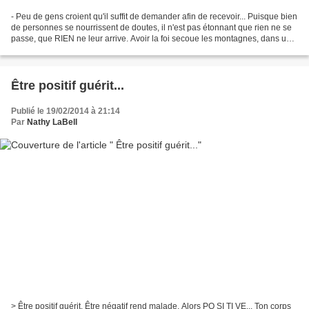
- Peu de gens croient qu'il suffit de demander afin de recevoir... Puisque bien
de personnes se nourrissent de doutes, il n'est pas étonnant que rien ne se
passe, que RIEN ne leur arrive. Avoir la foi secoue les montagnes, dans un
premier temps, et les...
Être positif guérit...
Publié le 19/02/2014 à 21:14
Par
Nathy LaBell
> Être positif guérit. Être négatif rend malade. Alors PO SI TI VE... Ton corps