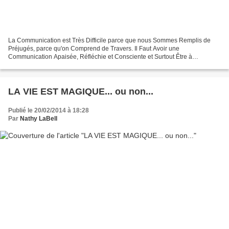
La Communication est Très Difficile parce que nous Sommes Remplis de
Préjugés, parce qu'on Comprend de Travers. Il Faut Avoir une
Communication Apaisée, Réfléchie et Consciente et Surtout Être à
L'Écoute... Que ta Parole Soit Impeccable, Parle avec Intégrité,...
LA VIE EST MAGIQUE... ou non...
Publié le 20/02/2014 à 18:28
Par
Nathy LaBell