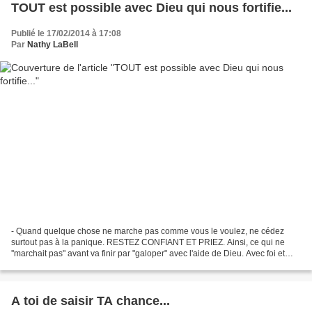
TOUT est possible avec Dieu qui nous fortifie...
Publié le 17/02/2014 à 17:08
Par
Nathy LaBell
- Quand quelque chose ne marche pas comme vous le voulez, ne cédez
surtout pas à la panique. RESTEZ CONFIANT ET PRIEZ. Ainsi, ce qui ne
''marchait pas" avant va finir par "galoper" avec l'aide de Dieu. Avec foi et
détermination, Votre amie... © Copyright...
A toi de saisir TA chance...