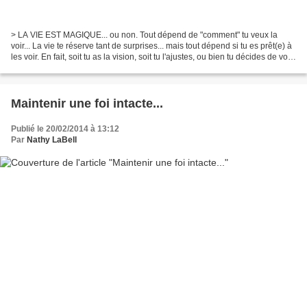
> LA VIE EST MAGIQUE... ou non. Tout dépend de "comment" tu veux la
voir... La vie te réserve tant de surprises... mais tout dépend si tu es prêt(e) à
les voir. En fait, soit tu as la vision, soit tu l'ajustes, ou bien tu décides de voir
la vie "en NON"...
Maintenir une foi intacte...
Publié le 20/02/2014 à 13:12
Par
Nathy LaBell