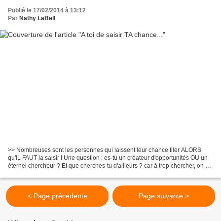
Publié le 17/02/2014 à 13:12
Par
Nathy LaBell
>> Nombreuses sont les personnes qui laissent leur chance filer ALORS
qu'IL FAUT la saisir ! Une question : es-tu un créateur d'opportunités OU un
éternel chercheur ? Et que cherches-tu d'ailleurs ? car à trop chercher, on se
perd, tandis que quand on...
< Page précédente
Page suivante >