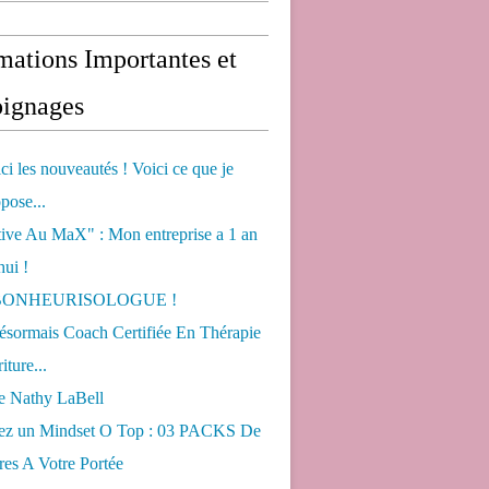
mations Importantes et
ignages
ci les nouveautés ! Voici ce que je
pose...
tive Au MaX" : Mon entreprise a 1 an
hui !
s BONHEURISOLOGUE !
désormais Coach Certifiée En Thérapie
iture...
de Nathy LaBell
ez un Mindset O Top : 03 PACKS De
es A Votre Portée