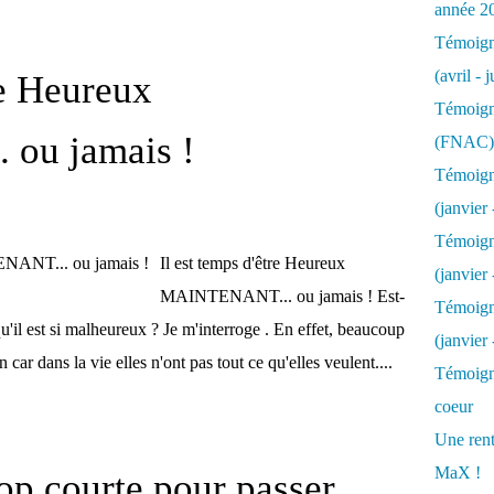
année 2
Témoigna
(avril - 
re Heureux
Témoigna
ou jamais !
(FNAC)
Témoigna
(janvier 
Témoigna
Il est temps d'être Heureux
(janvier 
MAINTENANT... ou jamais ! Est-
Témoigna
'il est si malheureux ? Je m'interroge . En effet, beaucoup
(janvier
 car dans la vie elles n'ont pas tout ce qu'elles veulent....
Témoigna
coeur
Une rent
MaX !
rop courte pour passer