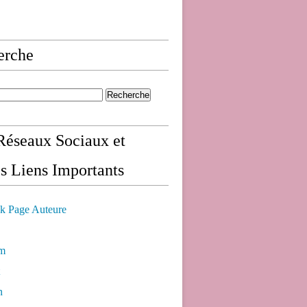
erche
éseaux Sociaux et
s Liens Importants
k Page Auteure
am
n