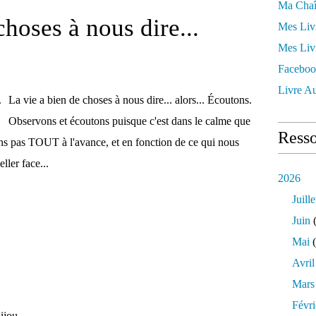
Ma Chaî
choses à nous dire...
Mes Liv
Mes Liv
Faceboo
Livre Au
La vie a bien de choses à nous dire... alors... Écoutons.
Observons et écoutons puisque c'est dans le calme que
Resso
ns pas TOUT à l'avance, et en fonction de ce qui nous
ller face...
2026
Juille
Juin
(
Mai
(
Avril
Mars
Févri
jou..