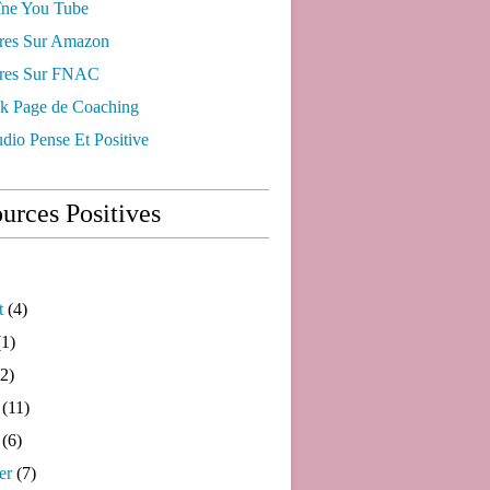
ne You Tube
res Sur Amazon
res Sur FNAC
k Page de Coaching
dio Pense Et Positive
urces Positives
t
(4)
1)
2)
(11)
(6)
er
(7)