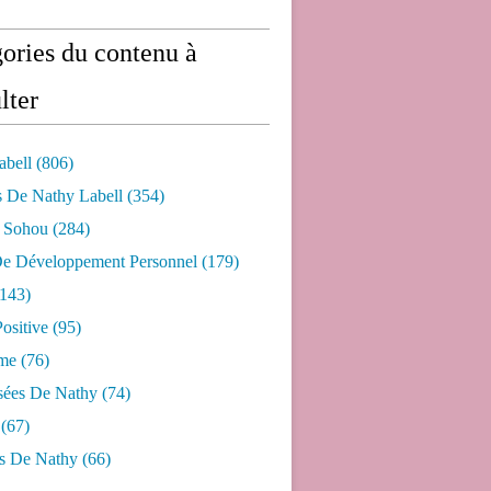
ories du contenu à
lter
abell
(806)
s De Nathy Labell
(354)
e Sohou
(284)
De Développement Personnel
(179)
143)
ositive
(95)
me
(76)
sées De Nathy
(74)
(67)
s De Nathy
(66)