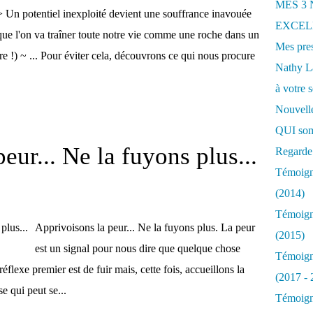
MES 3
> Un potentiel inexploité devient une souffrance inavouée
EXCELL
que l'on va traîner toute notre vie comme une roche dans un
Mes pres
ore !) ~ ... Pour éviter cela, découvrons ce qui nous procure
Nathy 
à votre s
Nouvelle
QUI som
eur... Ne la fuyons plus...
Regarde 
Témoigna
(2014)
Témoigna
Apprivoisons la peur... Ne la fuyons plus. La peur
(2015)
est un signal pour nous dire que quelque chose
Témoigna
réflexe premier est de fuir mais, cette fois, accueillons la
(2017 - 
e qui peut se...
Témoigna