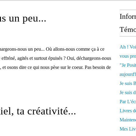
 un peu...
Infor
Témo
Ah ! Voi
argeons-nous un peu... Où allons-nous comme ça à ce
vous pro
 effréné, agités et surtout épuisés ? Oui, déchargeons-nous
"Je Posi
et osons dire ce qui nous pèse sur le coeur. Pas besoin de
aujourd'
Je sui
Je suis 
Par L'écr
el, ta créativité...
Livres 
Mainten
Mes Livr