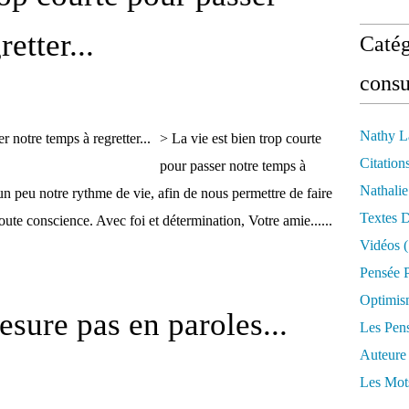
etter...
Catég
consu
Nathy L
> La vie est bien trop courte
Citation
pour passer notre temps à
Nathali
s un peu notre rythme de vie, afin de nous permettre de faire
Textes 
toute conscience. Avec foi et détermination, Votre amie......
Vidéos
(
Pensée P
Optimis
sure pas en paroles...
Les Pen
Auteure
Les Mot