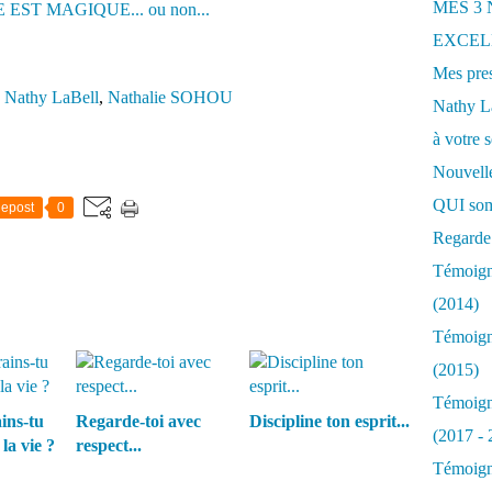
MES 3
EXCELL
Mes pres
,
Nathy LaBell
,
Nathalie SOHOU
Nathy 
à votre s
Nouvelle
QUI som
epost
0
Regarde 
Témoigna
(2014)
Témoigna
(2015)
Témoigna
ins-tu
Regarde-toi avec
Discipline ton esprit...
(2017 - 
la vie ?
respect...
Témoigna