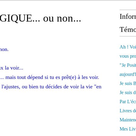
IQUE... ou non...
Infor
Témo
Ah ! Voi
non.
vous pro
"Je Posi
 la voir...
aujourd'
.. mais tout dépend si tu es prêt(e) à les voir.
Je sui
tu l'ajustes, ou bien tu décides de voir la vie "en
Je suis 
Par L'écr
Livres 
Mainten
Mes Livr