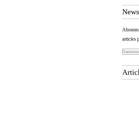
Newsl
Abonnez-
articles 
Artic