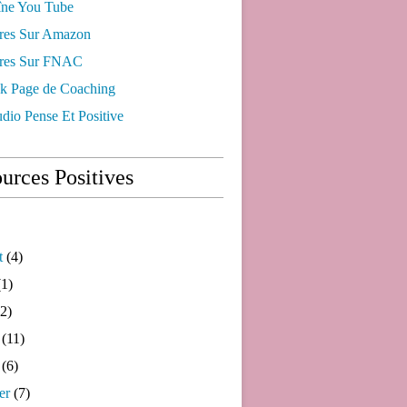
ne You Tube
res Sur Amazon
res Sur FNAC
k Page de Coaching
dio Pense Et Positive
urces Positives
t
(4)
1)
2)
(11)
(6)
er
(7)