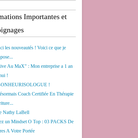
mations Importantes et
ignages
ci les nouveautés ! Voici ce que je
pose...
tive Au MaX" : Mon entreprise a 1 an
hui !
s BONHEURISOLOGUE !
désormais Coach Certifiée En Thérapie
iture...
de Nathy LaBell
ez un Mindset O Top : 03 PACKS De
es A Votre Portée