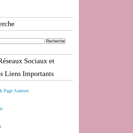
erche
éseaux Sociaux et
s Liens Importants
k Page Auteure
am
n