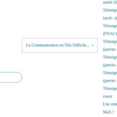
année 2
Témoigna
(avril - 
Témoigna
(FNAC)
Témoigna
La Communication est Très Difficile...
(janvier 
Témoigna
(janvier 
Témoigna
(janvier
Témoigna
coeur
Une rent
MaX !