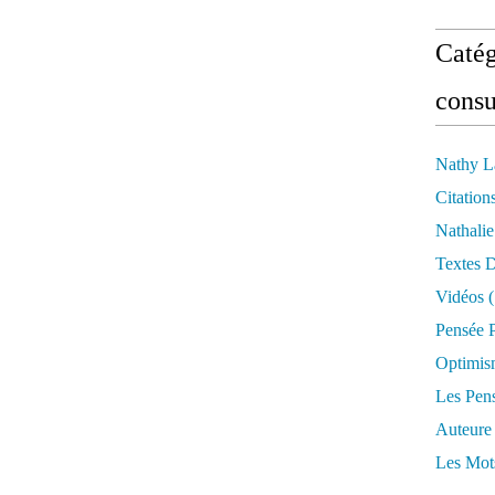
Catég
consu
Nathy L
Citation
Nathali
Textes 
Vidéos
(
Pensée P
Optimis
Les Pen
Auteure
Les Mot