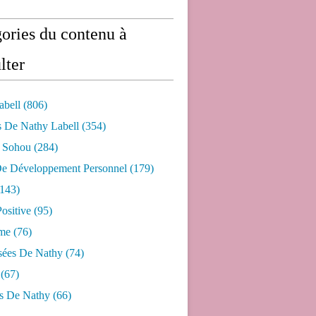
ories du contenu à
lter
abell
(806)
s De Nathy Labell
(354)
e Sohou
(284)
De Développement Personnel
(179)
143)
ositive
(95)
me
(76)
sées De Nathy
(74)
(67)
s De Nathy
(66)