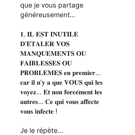
que je vous partage
généreusement...
𝟏. 𝐈𝐋 𝐄𝐒𝐓 𝐈𝐍𝐔𝐓𝐈𝐋𝐄
𝐃'𝐄́𝐓𝐀𝐋𝐄𝐑 𝐕𝐎𝐒
𝐌𝐀𝐍𝐐𝐔𝐄𝐌𝐄𝐍𝐓𝐒 𝐎𝐔
𝐅𝐀𝐈𝐁𝐋𝐄𝐒𝐒𝐄𝐒 𝐎𝐔
𝐏𝐑𝐎𝐁𝐋𝐄𝐌𝐄𝐒 𝐞𝐧 𝐩𝐫𝐞𝐦𝐢𝐞𝐫...
𝐜𝐚𝐫 𝐢𝐥 𝐧'𝐲 𝐚 𝐪𝐮𝐞 𝐕𝐎𝐔𝐒 𝐪𝐮𝐢 𝐥𝐞𝐬
𝐯𝐨𝐲𝐞𝐳... 𝐄𝐭 𝐧𝐨𝐧 𝐟𝐨𝐫𝐜𝐞́𝐦𝐞𝐧𝐭 𝐥𝐞𝐬
𝐚𝐮𝐭𝐫𝐞𝐬... 𝐂𝐞 𝐪𝐮𝐢 𝐯𝐨𝐮𝐬 𝐚𝐟𝐟𝐞𝐜𝐭𝐞
𝐯𝐨𝐮𝐬 𝐢𝐧𝐟𝐞𝐜𝐭𝐞 !
Je le répète...