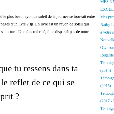
MES 3
EXCELL
si le plus beau rayon de soleil de ta journée se trouvait entre
Mes pres
 pages d'un livre ? 📖 Un livre est un rayon de soleil qui
Nathy 
a lecture. Une fois refermé, il ne disparaît pas de notre
à votre s
Nouvelle
QUI som
Regarde 
Témoigna
 que tu ressens dans ta
(2014)
Témoigna
le reflet de ce qui se
(2015)
Témoigna
prit ?
(2017 - 
Témoigna