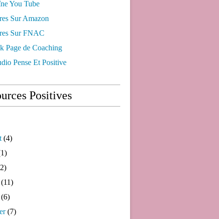
ne You Tube
res Sur Amazon
res Sur FNAC
k Page de Coaching
dio Pense Et Positive
urces Positives
t
(4)
1)
2)
(11)
(6)
er
(7)