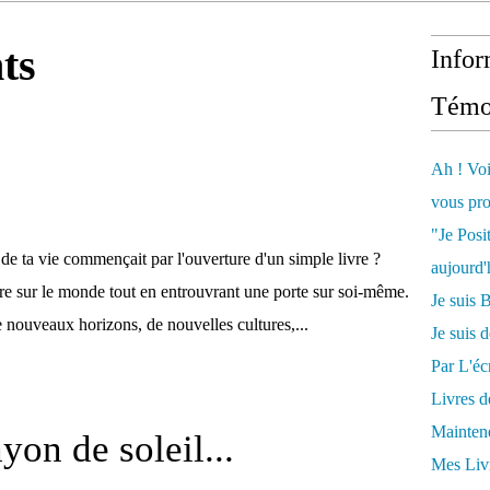
nts
Infor
Témo
Ah ! Voi
vous pro
"Je Posi
 de ta vie commençait par l'ouverture d'un simple livre ?
aujourd'
être sur le monde tout en entrouvrant une porte sur soi-même.
Je sui
 nouveaux horizons, de nouvelles cultures,...
Je suis 
Par L'écr
Livres 
Mainten
yon de soleil...
Mes Livr