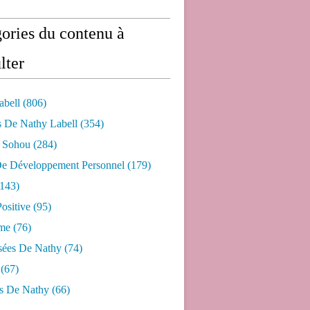
ories du contenu à
lter
abell
(806)
s De Nathy Labell
(354)
e Sohou
(284)
De Développement Personnel
(179)
143)
ositive
(95)
me
(76)
sées De Nathy
(74)
(67)
s De Nathy
(66)