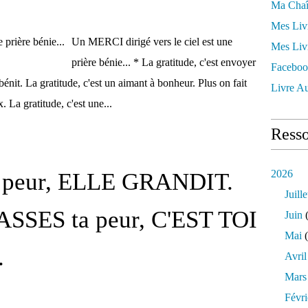
Ma Chaî
Mes Liv
Un MERCI dirigé vers le ciel est une
Mes Liv
prière bénie... * La gratitude, c'est envoyer
Faceboo
bénit. La gratitude, c'est un aimant à bonheur. Plus on fait
Livre Au
. La gratitude, c'est une...
Resso
2026
 ta peur, ELLE GRANDIT.
Juille
ASSES ta peur, C'EST TOI
Juin
(
Mai
(
.
Avril
Mars
Févri