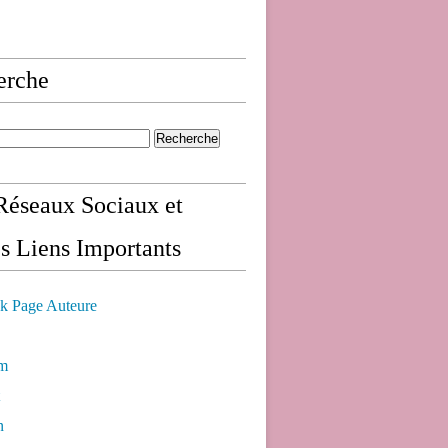
erche
éseaux Sociaux et
s Liens Importants
k Page Auteure
am
n