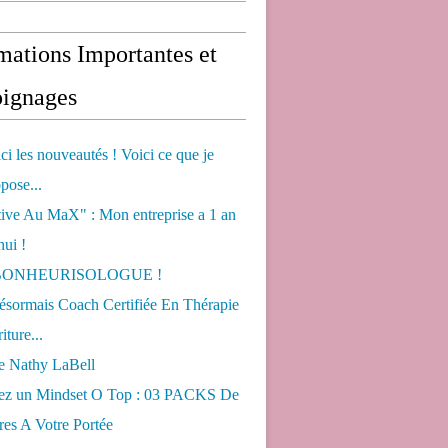
mations Importantes et
ignages
ci les nouveautés ! Voici ce que je
pose...
tive Au MaX" : Mon entreprise a 1 an
hui !
s BONHEURISOLOGUE !
désormais Coach Certifiée En Thérapie
iture...
de Nathy LaBell
ez un Mindset O Top : 03 PACKS De
es A Votre Portée