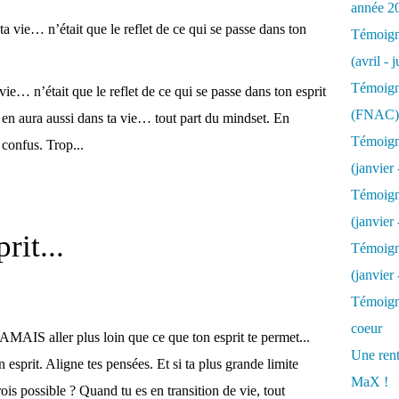
année 2
Témoigna
(avril - 
Témoigna
vie… n’était que le reflet de ce qui se passe dans ton esprit
(FNAC)
l y en aura aussi dans ta vie… tout part du mindset. En
Témoigna
 confus. Trop...
(janvier 
Témoigna
(janvier 
rit...
Témoigna
(janvier
Témoigna
coeur
AMAIS aller plus loin que ce que ton esprit te permet...
Une rent
n esprit. Aligne tes pensées. Et si ta plus grande limite
MaX !
rois possible ? Quand tu es en transition de vie, tout