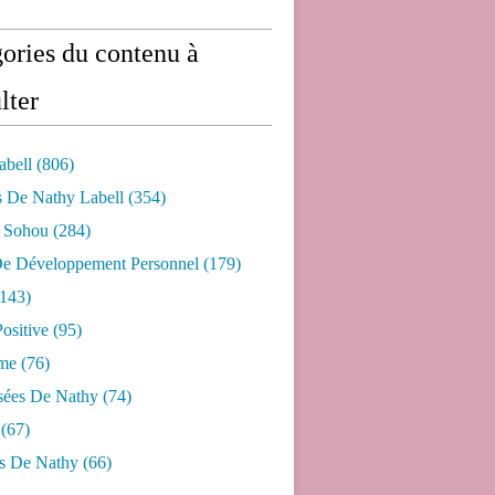
ories du contenu à
lter
abell
(806)
s De Nathy Labell
(354)
e Sohou
(284)
De Développement Personnel
(179)
143)
ositive
(95)
me
(76)
sées De Nathy
(74)
(67)
s De Nathy
(66)