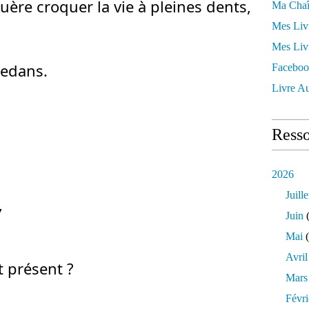
uère croquer la vie à pleines dents,
Ma Chaî
Mes Liv
Mes Liv
dedans.
Faceboo
Livre Au
Resso
2026
Juille
,
Juin
(
Mai
(
Avril
t présent ?
Mars
Févri