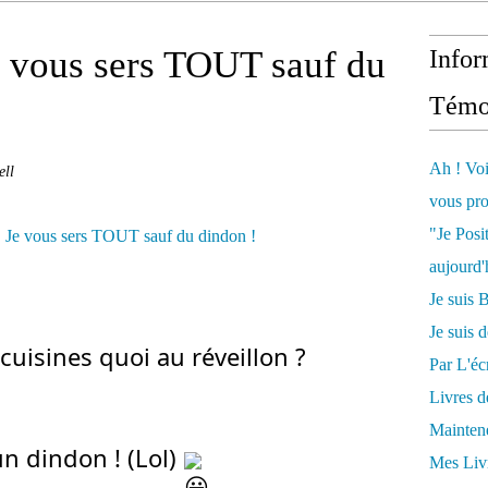
Je vous sers TOUT sauf du
Infor
Témo
Ah ! Voi
ell
vous pro
"Je Posi
aujourd'
Je sui
Je suis 
 cuisines quoi au réveillon ?
Par L'écr
Livres 
Mainten
un dindon ! (Lol) 
Mes Livr