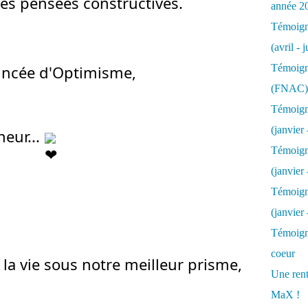
es pensées constructives.
année 2
Témoigna
(avril - 
incée d'Optimisme,
Témoigna
(FNAC)
Témoigna
(janvier 
ur... 
Témoigna
(janvier 
Témoigna
(janvier
Témoigna
coeur
 la vie sous notre meilleur prisme,
Une rent
MaX !