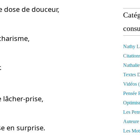
ne dose de douceur,
Catég
consu
charisme,
Nathy L
Citation
.
Nathali
Textes 
Vidéos
(
Pensée P
lâcher-prise,
Optimis
Les Pen
Auteure
se en surprise.
Les Mot