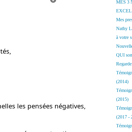
MES 3
EXCELL
Mes pres
Nathy 
à votre s
Nouvelle
tés,
QUI som
Regarde 
Témoigna
(2014)
Témoigna
(2015)
elles les pensées négatives,
Témoigna
(2017 - 
Témoigna