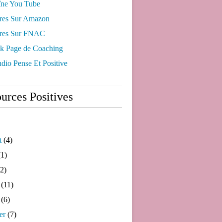
ne You Tube
res Sur Amazon
res Sur FNAC
k Page de Coaching
dio Pense Et Positive
urces Positives
t
(4)
1)
2)
(11)
(6)
er
(7)