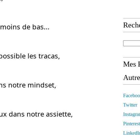
Rech
 moins de bas...
ssible les tracas,
Mes R
Autre
lons notre mindset,
Faceboo
Twitter
ux dans notre assiette,
Instagr
Pinterest
LinkedI