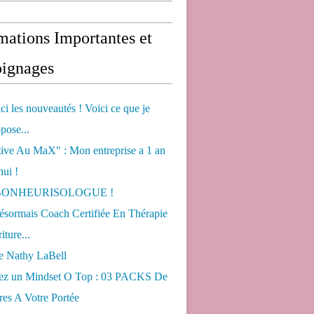
mations Importantes et
ignages
ci les nouveautés ! Voici ce que je
pose...
tive Au MaX" : Mon entreprise a 1 an
hui !
s BONHEURISOLOGUE !
désormais Coach Certifiée En Thérapie
iture...
de Nathy LaBell
ez un Mindset O Top : 03 PACKS De
es A Votre Portée