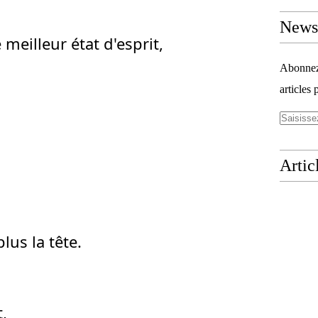
Newsl
meilleur état d'esprit,
Abonnez-
articles 
Artic
us la tête.
,