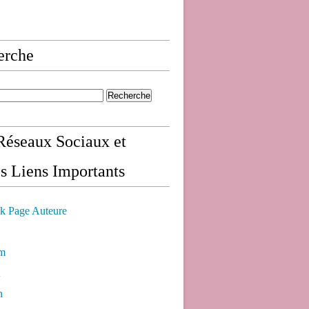
erche
éseaux Sociaux et
s Liens Importants
k Page Auteure
am
n