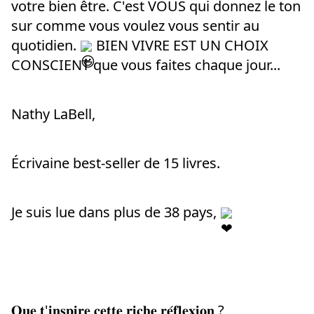
votre bien être. C'est VOUS qui donnez le ton 
sur comme vous voulez vous sentir au 
quotidien. 
 BIEN VIVRE EST UN CHOIX 
CONSCIENT que vous faites chaque jour...
Nathy LaBell,
Écrivaine best-seller de 15 livres.
Je suis lue dans plus de 38 pays, 
𝐐𝐮𝐞 𝐭'𝐢𝐧𝐬𝐩𝐢𝐫𝐞 𝐜𝐞𝐭𝐭𝐞 𝐫𝐢𝐜𝐡𝐞 𝐫𝐞́𝐟𝐥𝐞𝐱𝐢𝐨𝐧 ?