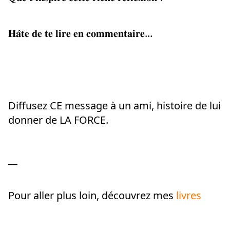
𝐇𝐚̂𝐭𝐞 𝐝𝐞 𝐭𝐞 𝐥𝐢𝐫𝐞 𝐞𝐧 𝐜𝐨𝐦𝐦𝐞𝐧𝐭𝐚𝐢𝐫𝐞...
Diffusez CE message à un ami, histoire de lui 
donner de LA FORCE.
__
Pour aller plus loin, découvrez mes
 livres