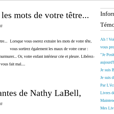
les mots de votre têtre...
Infor
Témo
ll
Ah ! Voi
Lorsque vous oserez extraire les mots de votre tête,
vous pro
vous sortirez également les maux de votre cœur :
"Je Posi
murer... Or, votre enfant intérieur crie et pleure. Libérez-
aujourd'
vous fait mal....
Je sui
Je suis 
Par L'écr
rantes de Nathy LaBell,
Livres 
Mainten
ll
Mes Livr