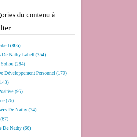
ories du contenu à
lter
abell
(806)
s De Nathy Labell
(354)
e Sohou
(284)
De Développement Personnel
(179)
143)
ositive
(95)
me
(76)
sées De Nathy
(74)
(67)
s De Nathy
(66)