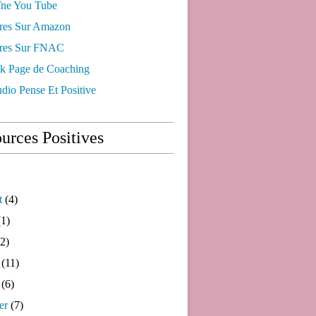
ne You Tube
res Sur Amazon
res Sur FNAC
k Page de Coaching
dio Pense Et Positive
urces Positives
t
(4)
1)
2)
(11)
(6)
er
(7)