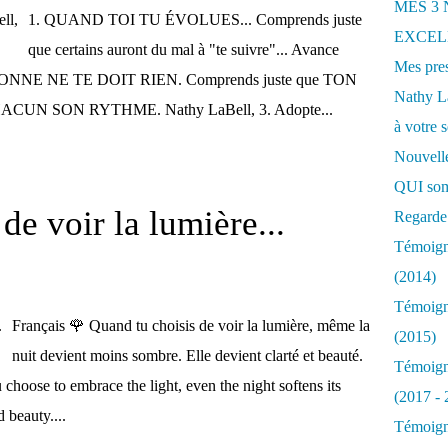
MES 3
1. QUAND TOI TU ÉVOLUES... Comprends juste
EXCELL
que certains auront du mal à "te suivre"... Avance
Mes pres
RSONNE NE TE DOIT RIEN. Comprends juste que TON
Nathy 
s. CHACUN SON RYTHME. Nathy LaBell, 3. Adopte...
à votre s
Nouvelle
QUI som
de voir la lumière...
Regarde 
Témoigna
(2014)
Témoigna
Français 🌹 Quand tu choisis de voir la lumière, même la
(2015)
nuit devient moins sombre. Elle devient clarté et beauté.
Témoigna
oose to embrace the light, even the night softens its
(2017 - 
d beauty....
Témoigna