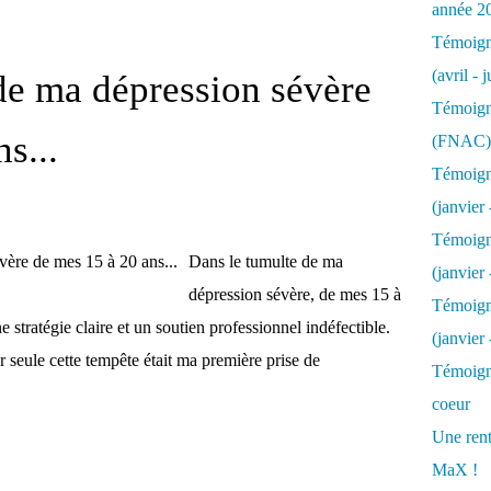
année 2
Témoigna
(avril - 
de ma dépression sévère
Témoigna
s...
(FNAC)
Témoigna
(janvier 
Témoigna
Dans le tumulte de ma
(janvier 
dépression sévère, de mes 15 à
Témoigna
e stratégie claire et un soutien professionnel indéfectible.
(janvier
 seule cette tempête était ma première prise de
Témoigna
coeur
Une rent
MaX !