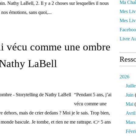
Ma Chaî
in. Nathy LaBell, 2. Il y a 2 choses sur lesquelles il nous
Mes Liv
t nos émotions, sans quoi,...
Mes Liv
Faceboo
Livre Au
'ai vécu comme une ombre
Resso
 Nathy LaBell
2026
Juille
“Pendant 5 ans, j’ai
Juin
(
vécu comme une
Mai
(
 dehors, mais de crier dedans ? Moi je le sais. Trop bien,
Avril
monde bascule. Je tombe, et rien ne me rattrape. 👉 5 ans
Mars
Févri