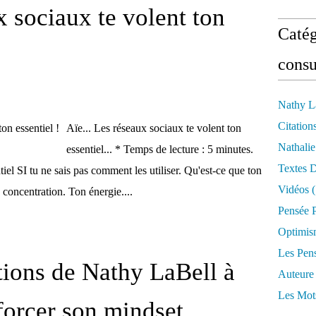
x sociaux te volent ton
Catég
consu
Nathy L
Citation
Aïe... Les réseaux sociaux te volent ton
Nathali
essentiel... * Temps de lecture : 5 minutes.
Textes 
iel SI tu ne sais pas comment les utiliser. Qu'est-ce que ton
Vidéos
(
 concentration. Ton énergie....
Pensée P
Optimis
Les Pen
ations de Nathy LaBell à
Auteure
Les Mot
forcer son mindset