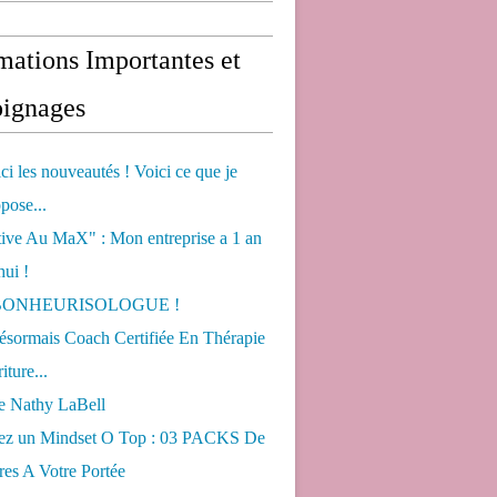
mations Importantes et
ignages
ci les nouveautés ! Voici ce que je
pose...
tive Au MaX" : Mon entreprise a 1 an
hui !
s BONHEURISOLOGUE !
désormais Coach Certifiée En Thérapie
iture...
de Nathy LaBell
ez un Mindset O Top : 03 PACKS De
es A Votre Portée