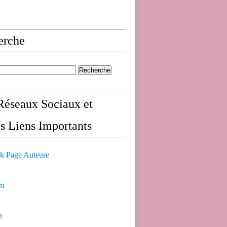
erche
éseaux Sociaux et
s Liens Importants
k Page Auteure
am
n