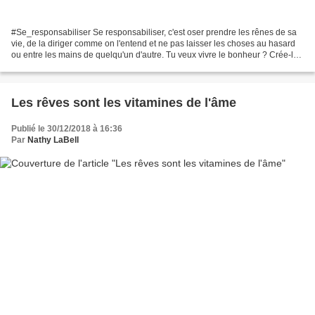
#Se_responsabiliser Se responsabiliser, c'est oser prendre les rênes de sa
vie, de la diriger comme on l'entend et ne pas laisser les choses au hasard
ou entre les mains de quelqu'un d'autre. Tu veux vivre le bonheur ? Crée-le !
Ne le mets pas entre les...
Les rêves sont les vitamines de l'âme
Publié le 30/12/2018 à 16:36
Par
Nathy LaBell