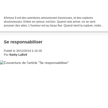
#Amour Il est des aventures amoureuses heureuses, et des ruptures
douloureuses. Entrer en amour, est bon. Quand cela arrive, on se sent
pousser des ailes. L’humeur est au beau fixe. Quand vient la rupture, notre
monde s’écroule, on en arrive même à déprimer....
Se responsabiliser
Publié le 30/12/2018 à 16:38
Par
Nathy LaBell