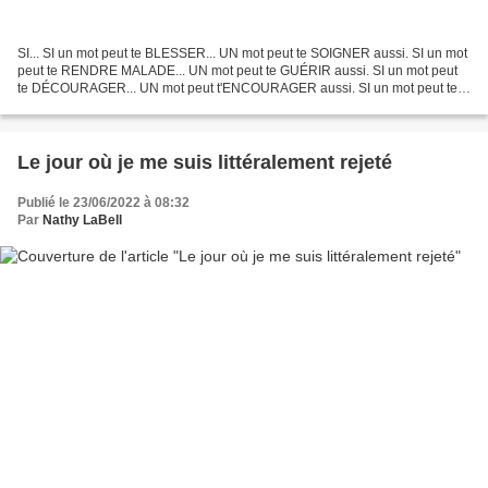
SI... SI un mot peut te BLESSER... UN mot peut te SOIGNER aussi. SI un mot
peut te RENDRE MALADE... UN mot peut te GUÉRIR aussi. SI un mot peut
te DÉCOURAGER... UN mot peut t'ENCOURAGER aussi. SI un mot peut te
VIDER... UN mot peut t'ÉNERGISER aussi....
Le jour où je me suis littéralement rejeté
Publié le 23/06/2022 à 08:32
Par
Nathy LaBell