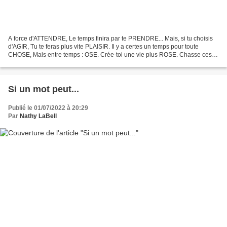
A force d'ATTENDRE, Le temps finira par te PRENDRE... Mais, si tu choisis
d'AGIR, Tu te feras plus vite PLAISIR. Il y a certes un temps pour toute
CHOSE, Mais entre temps : OSE. Crée-toi une vie plus ROSE. Chasse ces
moments MOROSES. Vivre ? C'est ça...
Si un mot peut...
Publié le 01/07/2022 à 20:29
Par
Nathy LaBell