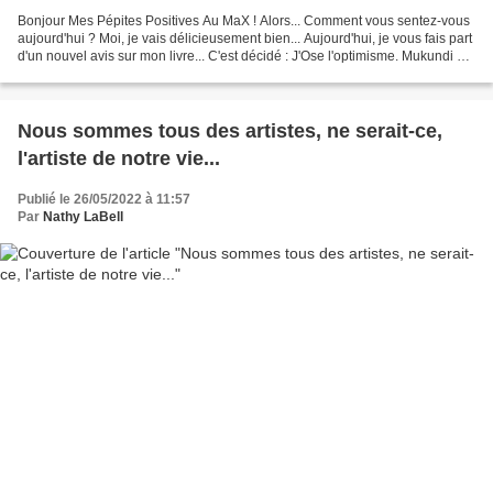
Bonjour Mes Pépites Positives Au MaX ! Alors... Comment vous sentez-vous
aujourd'hui ? Moi, je vais délicieusement bien... Aujourd'hui, je vous fais part
d'un nouvel avis sur mon livre... C'est décidé : J'Ose l'optimisme. Mukundi a
lu et aimé mon journal....
Nous sommes tous des artistes, ne serait-ce,
l'artiste de notre vie...
Publié le 26/05/2022 à 11:57
Par
Nathy LaBell