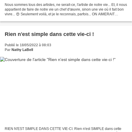
Nous sommes tous des artistes, ne serait-ce, l'artiste de notre vie... Et, il nous
appartient de faire de notre vie un chef d'œuvre, sinon une vie où il fait bon
vivre... 😍 Seulement voilà, et je le reconnais, parfois... ON AIMERAIT
peindre notre plus...
Rien n'est simple dans cette vie-ci !
Publié le 18/05/2022 à 08:03
Par
Nathy LaBell
RIEN N'EST SIMPLE DANS CETTE VIE-CI. Rien n'est SIMPLE dans cette