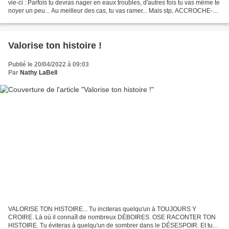
vie-ci : Parfois tu devras nager en eaux troubles, d'autres fois tu vas même te
noyer un peu... Au meilleur des cas, tu vas ramer... Mais stp, ACCROCHE-
TOI et N'ABANDONNE PAS ! Sors ta...
Valorise ton histoire !
Publié le 20/04/2022 à 09:03
Par
Nathy LaBell
VALORISE TON HISTOIRE... Tu inciteras quelqu'un à TOUJOURS Y
CROIRE. Là où il connaît de nombreux DÉBOIRES. OSE RACONTER TON
HISTOIRE. Tu éviteras à quelqu'un de sombrer dans le DÉSESPOIR. Et tu