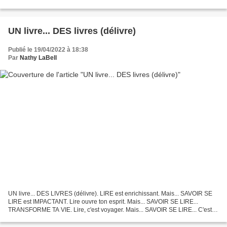
l'inviteras à s'accrocher à DES ESPOIRS. Moi, je témoignerai...
UN livre... DES livres (délivre)
Publié le 19/04/2022 à 18:38
Par
Nathy LaBell
UN livre... DES LIVRES (délivre). LIRE est enrichissant. Mais... SAVOIR SE
LIRE est IMPACTANT. Lire ouvre ton esprit. Mais... SAVOIR SE LIRE...
TRANSFORME TA VIE. Lire, c'est voyager. Mais... SAVOIR SE LIRE... C'est
S'EXPLORER... Renouer avec QUI TU ES...