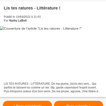
Lis tes ratures - Littérature !
Publié le 14/04/2022 à 11:01
Par
Nathy LaBell
LIS TES RATURES - LITTÉRATURE, De ma plume, j'écris des vers... Qui
parfois te laissent nu comme un ver. Stp, garde cependant l'esprit ouvert.
Puis trinquons autour d'un bon verre. De ma plume, agrume, J'me libère de
l'amertume, Alors augmentons juste...
< Page précédente
Page suivante >