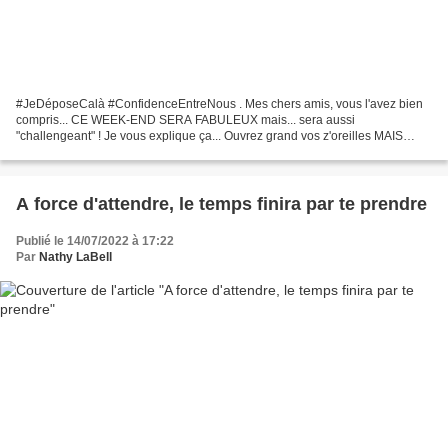
#JeDéposeCalà #ConfidenceEntreNous . Mes chers amis, vous l'avez bien
compris... CE WEEK-END SERA FABULEUX mais... sera aussi
"challengeant" ! Je vous explique ça... Ouvrez grand vos z'oreilles MAIS
ouvrez VOTRE COEUR AUSSI. . SANS RENTRER DANS LES DÉTAILS,...
A force d'attendre, le temps finira par te prendre
Publié le 14/07/2022 à 17:22
Par
Nathy LaBell