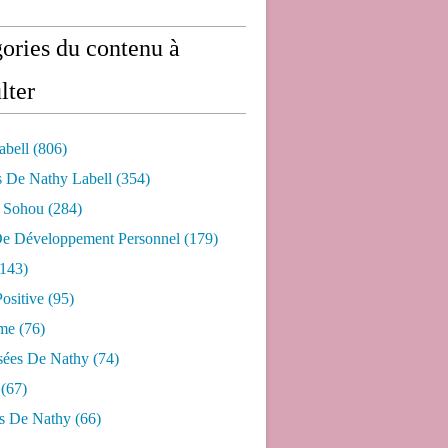
ories du contenu à
lter
abell
(806)
s De Nathy Labell
(354)
e Sohou
(284)
De Développement Personnel
(179)
143)
ositive
(95)
me
(76)
sées De Nathy
(74)
(67)
s De Nathy
(66)