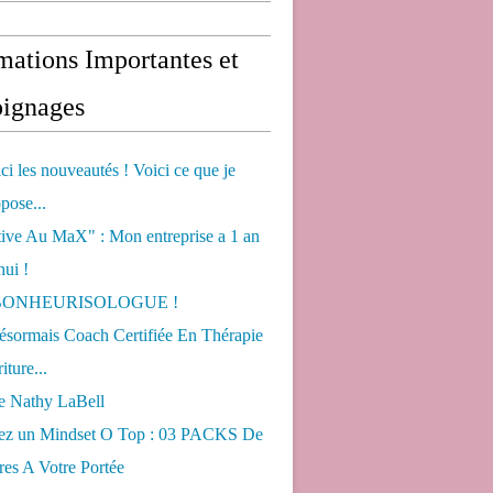
mations Importantes et
ignages
ci les nouveautés ! Voici ce que je
pose...
tive Au MaX" : Mon entreprise a 1 an
hui !
s BONHEURISOLOGUE !
désormais Coach Certifiée En Thérapie
iture...
de Nathy LaBell
ez un Mindset O Top : 03 PACKS De
es A Votre Portée