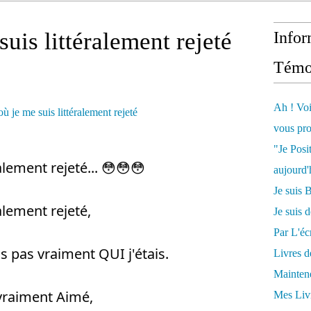
suis littéralement rejeté
Infor
Témo
Ah ! Voi
vous pro
"Je Posi
alement rejeté... 😳😳😳 
aujourd'
Je sui
alement rejeté, 
Je suis 
Par L'écr
is pas vraiment QUI j'étais. 
Livres 
Mainten
 vraiment Aimé, 
Mes Livr