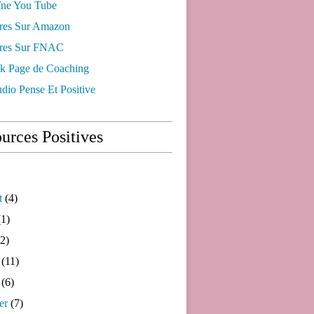
ne You Tube
res Sur Amazon
res Sur FNAC
k Page de Coaching
dio Pense Et Positive
urces Positives
t
(4)
1)
2)
(11)
(6)
er
(7)