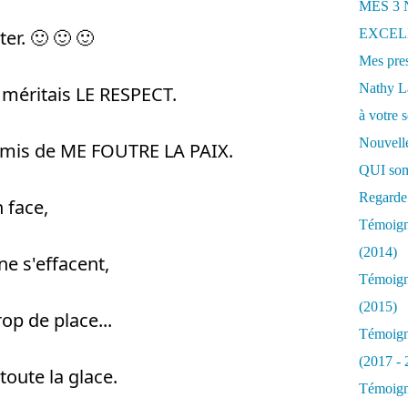
MES 3
er. 🙂 🙂 🙂 
EXCELL
Mes pres
Nathy 
je méritais LE RESPECT. 
à votre s
Nouvelle
romis de ME FOUTRE LA PAIX. 
QUI som
Regarde 
 face, 
Témoigna
(2014)
e s'effacent, 
Témoigna
(2015)
rop de place... 
Témoigna
(2017 - 
toute la glace. 
Témoigna