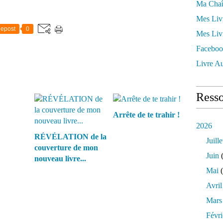
Ma Chaî
Mes Liv
epost
0
Mes Liv
Faceboo
Livre Au
Resso
Arrête de te trahir !
2026
RÉVÉLATION de la
Juille
couverture de mon
Juin
(
nouveau livre...
Mai
(
Avril
Mars
Févri