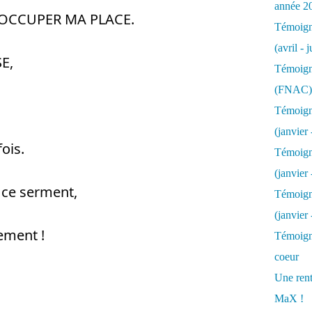
année 2
te OCCUPER MA PLACE. 
Témoigna
(avril - 
E, 
Témoigna
(FNAC)
Témoigna
(janvier 
ois. 
Témoigna
(janvier 
 ce serment, 
Témoigna
(janvier
ement ! 
Témoigna
coeur
Une rent
MaX !