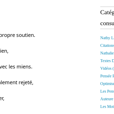
Catég
consu
propre soutien. 
Nathy L
Citation
ien, 
Nathali
Textes 
vec les miens. 
Vidéos
(
Pensée P
alement rejeté, 
Optimis
Les Pen
r, 
Auteure
Les Mot