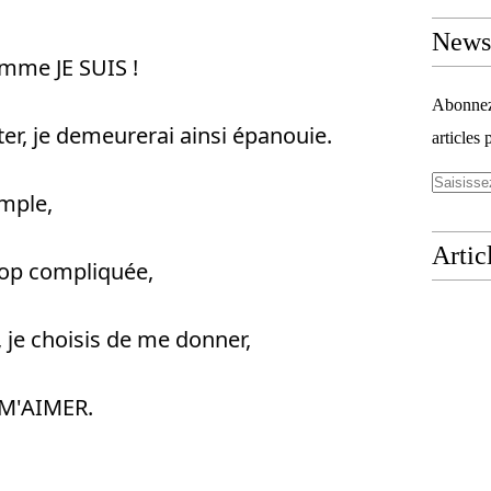
Newsl
omme JE SUIS ! 
Abonnez-
ter, je demeurerai ainsi épanouie. 
articles 
imple, 
Artic
rop compliquée, 
 je choisis de me donner, 
e M'AIMER. 