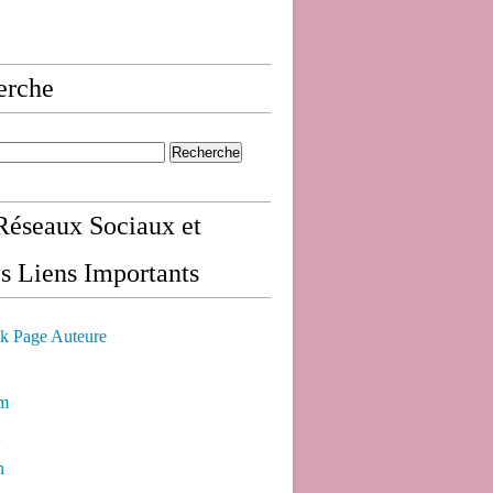
erche
éseaux Sociaux et
s Liens Importants
k Page Auteure
am
n