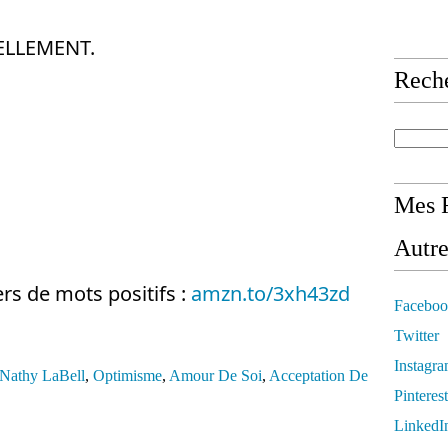
LLEMENT. 
Rech
Mes R
Autre
s de mots positifs : 
amzn.to/3xh43zd
Faceboo
Twitter
Instagr
 Nathy LaBell
,
Optimisme
,
Amour De Soi
,
Acceptation De
Pinterest
LinkedI