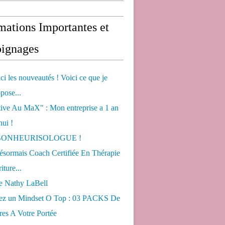
mations Importantes et
ignages
ci les nouveautés ! Voici ce que je
pose...
tive Au MaX" : Mon entreprise a 1 an
hui !
s BONHEURISOLOGUE !
désormais Coach Certifiée En Thérapie
iture...
de Nathy LaBell
ez un Mindset O Top : 03 PACKS De
es A Votre Portée