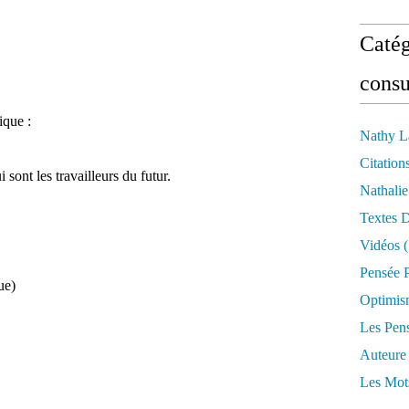
Catég
consu
ique :
Nathy L
Citation
 sont les travailleurs du futur.
Nathali
Textes 
Vidéos
(
Pensée P
ue)
Optimis
Les Pen
Auteure
Les Mot