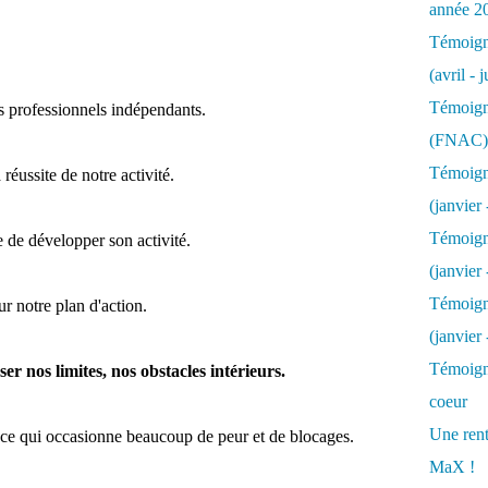
année 2
Témoigna
(avril - 
Témoigna
s professionnels indépendants.
(FNAC)
Témoigna
réussite de notre activité.
(janvier 
Témoigna
e de développer son activité.
(janvier 
Témoigna
ur notre plan d'action.
(janvier
Témoigna
er nos limites, nos obstacles intérieurs.
coeur
Une rent
he ce qui occasionne beaucoup de peur et de blocages.
MaX !