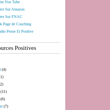
ne You Tube
res Sur Amazon
res Sur FNAC
k Page de Coaching
dio Pense Et Positive
urces Positives
t
(4)
1)
2)
(11)
(6)
er
(7)