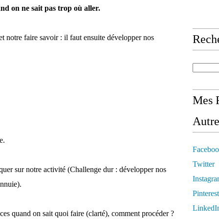
uand on ne sait pas trop où aller.
Rech
t notre faire savoir : il faut ensuite développer nos
Mes R
Autre
e.
Faceboo
Twitter
r sur notre activité (Challenge dur : développer nos
Instagr
nnuie).
Pinterest
LinkedI
s quand on sait quoi faire (clarté), comment procéder ?