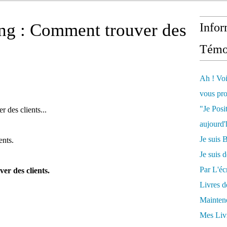
ng : Comment trouver des
Infor
Témo
Ah ! Voi
vous pro
"Je Posi
 des clients...
aujourd'
Je sui
ents.
Je suis 
Par L'écr
ver des clients.
Livres 
Mainten
Mes Livr