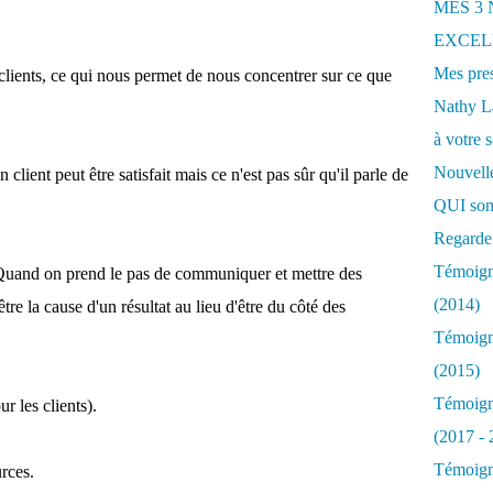
MES 3
EXCELL
Mes pres
clients, ce qui nous permet de nous concentrer sur ce que
Nathy 
à votre s
Nouvelle
client peut être satisfait mais ce n'est pas sûr qu'il parle de
QUI som
Regarde 
Témoigna
Quand on prend le pas de communiquer et mettre des
(2014)
être la cause d'un résultat au lieu d'être du côté des
Témoigna
(2015)
Témoigna
r les clients).
(2017 - 
Témoigna
rces.