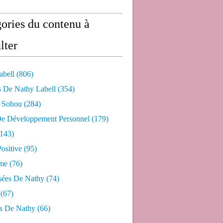
ories du contenu à
lter
abell
(806)
s De Nathy Labell
(354)
e Sohou
(284)
De Développement Personnel
(179)
143)
ositive
(95)
me
(76)
sées De Nathy
(74)
(67)
s De Nathy
(66)