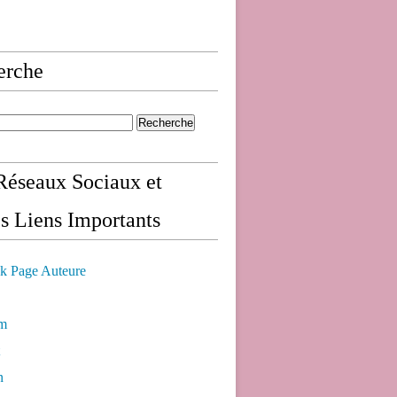
erche
éseaux Sociaux et
s Liens Importants
k Page Auteure
am
n