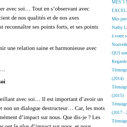
MES 3
ner avec soi… Tout en s’observant avec
EXCELL
cient de nos qualités et de nos axes
Mes pres
 reconnaître ses points forts, et ses points
Nathy 
à votre s
Nouvelle
enir une relation saine et harmonieuse avec
QUI som
Regarde 
de…
Témoigna
(2014)
soi
Témoigna
(2015)
illant avec soi… Il est important d’avoir un
Témoigna
 et non un dialogue destructeur… Car, les mots
(2017 - 
mément d’impact sur nous. Que dis-je ? Les
Témoigna
 ont le plus d’impact sur nous, et nous