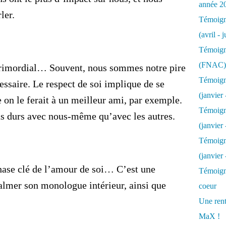
année 2
ler.
Témoigna
(avril - 
Témoigna
(FNAC)
 primordial… Souvent, nous sommes notre pire
Témoigna
ssaire. Le respect de soi implique de se
(janvier 
n le ferait à un meilleur ami, par exemple.
Témoigna
s durs avec nous-même qu’avec les autres.
(janvier 
Témoigna
(janvier
phase clé de l’amour de soi… C’est une
Témoigna
calmer son monologue intérieur, ainsi que
coeur
Une rent
MaX !