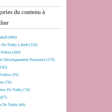
ories du contenu à
lter
abell
(806)
s De Nathy Labell
(354)
e Sohou
(284)
De Développement Personnel
(179)
143)
ositive
(95)
me
(76)
sées De Nathy
(74)
(67)
s De Nathy
(66)