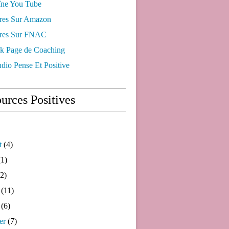
ne You Tube
res Sur Amazon
res Sur FNAC
k Page de Coaching
dio Pense Et Positive
urces Positives
t
(4)
1)
2)
(11)
(6)
er
(7)