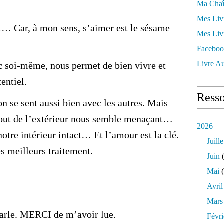
Ma Chaî
Mes Liv
t… Car, à mon sens, s’aimer est le sésame
Mes Liv
Faceboo
Livre Au
c soi-même, nous permet de bien vivre et
entiel.
Resso
on se sent aussi bien avec les autres. Mais
 tout de l’extérieur nous semble menaçant…
2026
notre intérieur intact… Et l’amour est la clé.
Juille
s meilleurs traitement.
Juin
(
Mai
(
Avril
Mars
 parle. MERCI de m’avoir lue.
Févri