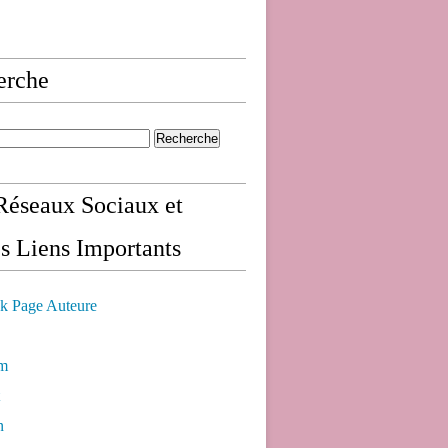
erche
éseaux Sociaux et
s Liens Importants
k Page Auteure
am
n