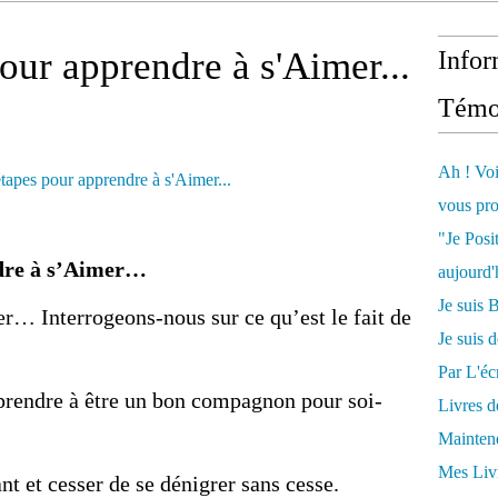
our apprendre à s'Aimer...
Infor
Témo
Ah ! Voi
vous pro
"Je Posi
ndre à s’Aimer…
aujourd'
Je sui
… Interrogeons-nous sur ce qu’est le fait de
Je suis 
Par L'écr
prendre à être un bon compagnon pour soi-
Livres 
Mainten
Mes Livr
nt et cesser de se dénigrer sans cesse.