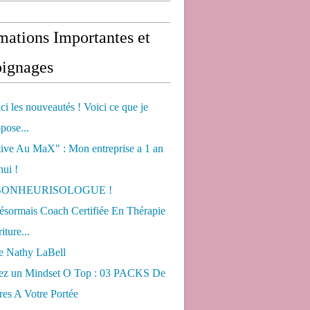
mations Importantes et
ignages
ci les nouveautés ! Voici ce que je
pose...
tive Au MaX" : Mon entreprise a 1 an
hui !
s BONHEURISOLOGUE !
désormais Coach Certifiée En Thérapie
iture...
de Nathy LaBell
ez un Mindset O Top : 03 PACKS De
es A Votre Portée