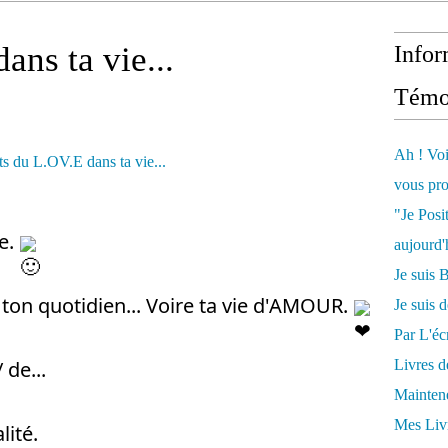
ans ta vie...
Infor
Témo
Ah ! Voi
vous pro
"Je Posi
ie.
aujourd'
Je sui
on quotidien... Voire ta vie d'AMOUR.
Je suis 
Par L'écr
 de...
Livres 
Mainten
Mes Livr
alité.