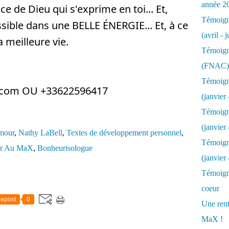
année 2
e de Dieu qui s'exprime en toi... Et,
Témoigna
ssible dans une BELLE ÉNERGIE... Et, à ce
(avril - 
 meilleure vie.
Témoigna
(FNAC)
Témoigna
il.com OU +33622596417
(janvier 
Témoigna
(janvier 
mour
,
Nathy LaBell
,
Textes de développement personnel
,
Témoigna
er Au MaX
,
Bonheurisologue
(janvier
Témoigna
coeur
epost
0
Une rent
MaX !