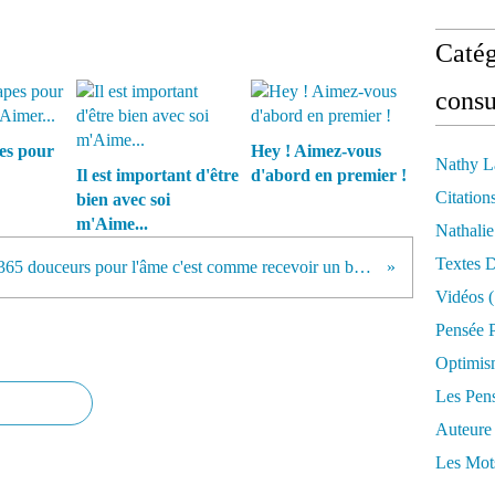
Catég
consu
pes pour
Hey ! Aimez-vous
Nathy L
Il est important d'être
d'abord en premier !
Citation
bien avec soi
m'Aime...
Nathali
Textes 
Lire 365 douceurs pour l'âme c'est comme recevoir un bouquet de roses rouges durant un an
Vidéos
(
Pensée P
Optimis
Les Pen
Auteure
Les Mot