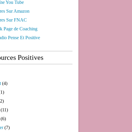
ne You Tube
res Sur Amazon
res Sur FNAC
k Page de Coaching
dio Pense Et Positive
urces Positives
t
(4)
1)
2)
(11)
(6)
er
(7)