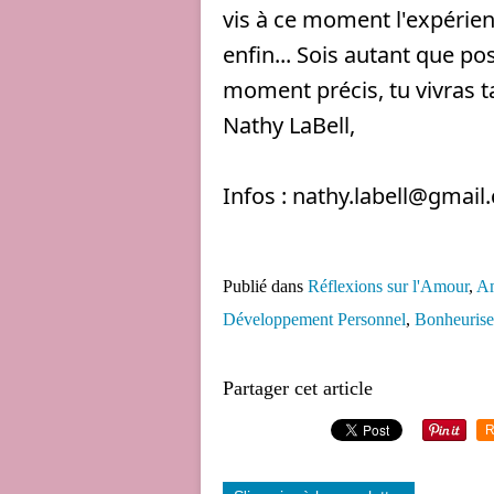
vis à ce moment l'expérienc
enfin... Sois autant que po
moment précis, tu vivras ta
Nathy LaBell,
Infos : nathy.labell@gma
Publié dans
Réflexions sur l'Amour
,
A
Développement Personnel
,
Bonheuris
Partager cet article
R