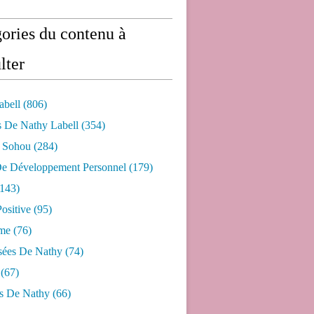
ories du contenu à
lter
abell
(806)
s De Nathy Labell
(354)
e Sohou
(284)
De Développement Personnel
(179)
143)
ositive
(95)
me
(76)
sées De Nathy
(74)
(67)
s De Nathy
(66)