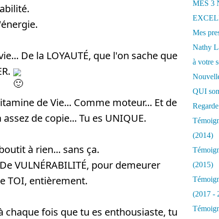
MES 3
abilité.
EXCELL
 l'énergie.
Mes pres
Nathy 
ie... De la LOYAUTÉ, que l'on sache que
à votre s
ER.
Nouvelle
QUI som
amine de Vie... Comme moteur... Et de
Regarde 
 assez de copie... Tu es UNIQUE.
Témoigna
(2014)
utit à rien... sans ça.
Témoigna
ve De VULNÉRABILITÉ, pour demeurer
(2015)
e TOI, entièrement.
Témoigna
(2017 - 
Témoigna
chaque fois que tu es enthousiaste, tu