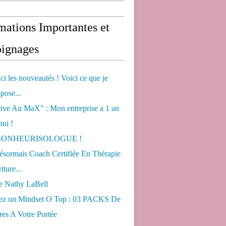
mations Importantes et
ignages
ci les nouveautés ! Voici ce que je
pose...
tive Au MaX" : Mon entreprise a 1 an
hui !
s BONHEURISOLOGUE !
désormais Coach Certifiée En Thérapie
iture...
de Nathy LaBell
ez un Mindset O Top : 03 PACKS De
es A Votre Portée