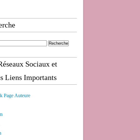
erche
éseaux Sociaux et
s Liens Importants
k Page Auteure
am
n