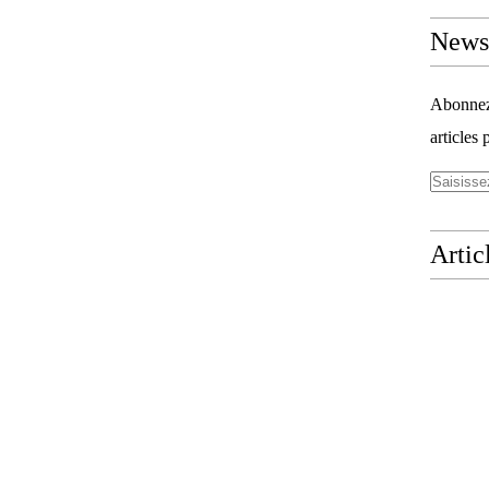
Newsl
Abonnez-
articles 
Artic