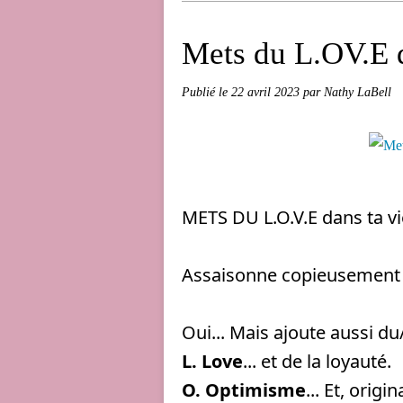
Mets du L.OV.E d
Publié le
22 avril 2023
par Nathy LaBell
METS DU L.O.V.E dans ta v
Assaisonne copieusement t
Oui... Mais ajoute aussi du/
L. Love
... et de la loyauté.
O. Optimisme
... Et, origin