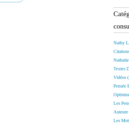
Catég
consu
Nathy L
Citation
Nathali
Textes 
Vidéos
(
Pensée P
Optimis
Les Pen
Auteure
Les Mot