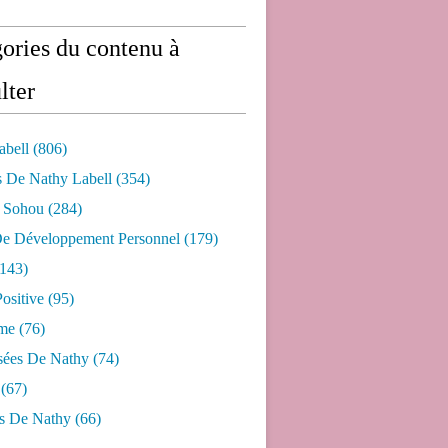
ories du contenu à
lter
abell
(806)
s De Nathy Labell
(354)
e Sohou
(284)
De Développement Personnel
(179)
143)
ositive
(95)
me
(76)
sées De Nathy
(74)
(67)
s De Nathy
(66)