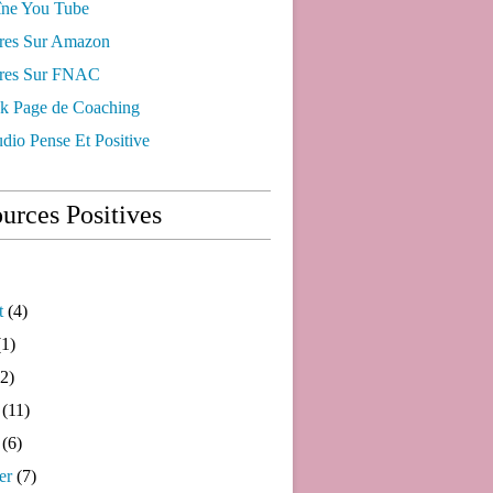
ne You Tube
res Sur Amazon
res Sur FNAC
k Page de Coaching
dio Pense Et Positive
urces Positives
t
(4)
1)
2)
(11)
(6)
er
(7)