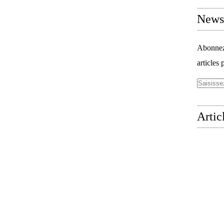
Newsl
Abonnez-
articles 
Artic