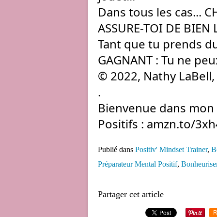
Dans tous les cas... C
ASSURE-TOI DE BIEN L
Tant 
que tu prends du p
GAGNANT : Tu ne peux
© 2022, Nathy LaBell,
.
Bienvenue dans mon U
Positifs : 
amzn.to/3xh
Publié dans
Positiv' Mindset Trainer
,
B
Préparateur Mental Positif
,
Bonheuris
Partager cet article
R