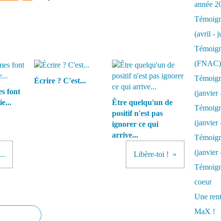
année 2
Témoigna
(avril - 
Témoigna
(FNAC)
Témoigna
Écrire ? C'est...
s font
(janvier 
e...
Être quelqu'un de
Témoigna
positif n'est pas
(janvier 
ignorer ce qui
arrive...
Témoigna
(janvier
..
Libère-toi !
Témoigna
coeur
Une rent
MaX !