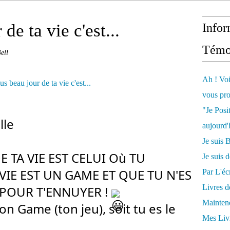
de ta vie c'est...
Infor
Témo
ell
Ah ! Voi
vous pro
"Je Posi
lle
aujourd'
Je sui
 TA VIE EST CELUI Où TU 
Je suis 
E EST UN GAME ET QUE TU N'ES 
Par L'écr
Livres 
POUR T'ENNUYER ! 
Mainten
ton Game (ton jeu), soit tu es le 
Mes Livr