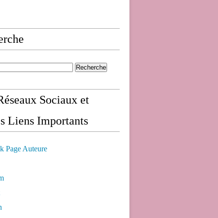
erche
éseaux Sociaux et
s Liens Importants
k Page Auteure
am
n