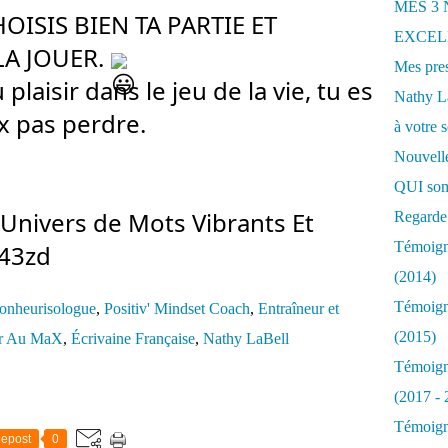
MES 3
HOISIS BIEN TA PARTIE ET 
EXCELL
A JOUER. 
Mes pres
laisir dans le jeu de la vie, tu es 
Nathy 
 pas perdre.
à votre s
Nouvelle
QUI som
nivers de Mots Vibrants Et 
Regarde 
Témoigna
43zd
(2014)
Témoigna
onheurisologue
,
Positiv' Mindset Coach
,
Entraîneur et
(2015)
er Au MaX
,
Écrivaine Française
,
Nathy LaBell
Témoigna
(2017 - 
Témoigna
epost
0