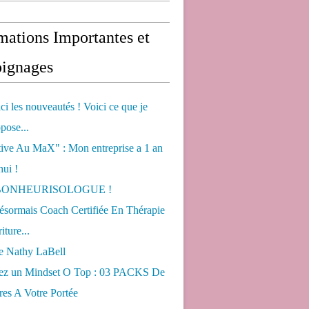
mations Importantes et
ignages
ci les nouveautés ! Voici ce que je
pose...
tive Au MaX" : Mon entreprise a 1 an
hui !
s BONHEURISOLOGUE !
désormais Coach Certifiée En Thérapie
iture...
de Nathy LaBell
ez un Mindset O Top : 03 PACKS De
es A Votre Portée