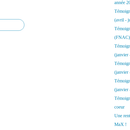
année 2
Témoigna
(avril - 
Témoigna
(FNAC)
Témoigna
(janvier 
Témoigna
(janvier 
Témoigna
(janvier
Témoigna
coeur
Une rent
MaX !