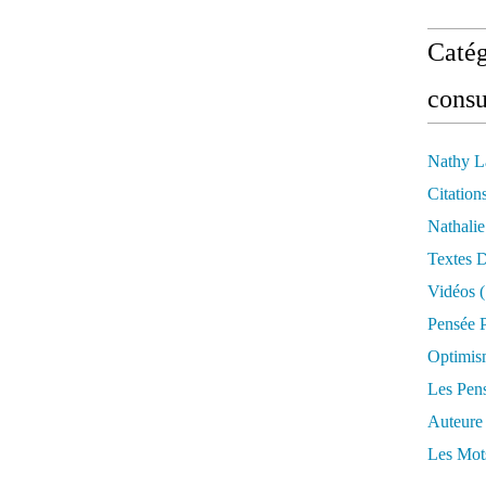
Catég
consu
Nathy L
Citation
Nathali
Textes 
Vidéos
(
Pensée P
Optimis
Les Pen
Auteure
Les Mot