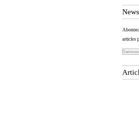
Newsl
Abonnez-
articles 
Artic