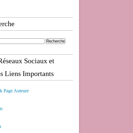
erche
éseaux Sociaux et
s Liens Importants
k Page Auteure
am
n