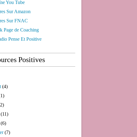
ne You Tube
res Sur Amazon
res Sur FNAC
k Page de Coaching
dio Pense Et Positive
urces Positives
t
(4)
1)
2)
(11)
(6)
er
(7)