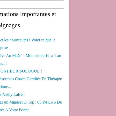
mations Importantes et
ignages
ci les nouveautés ! Voici ce que je
pose...
tive Au MaX" : Mon entreprise a 1 an
hui !
s BONHEURISOLOGUE !
désormais Coach Certifiée En Thérapie
iture...
de Nathy LaBell
ez un Mindset O Top : 03 PACKS De
es A Votre Portée