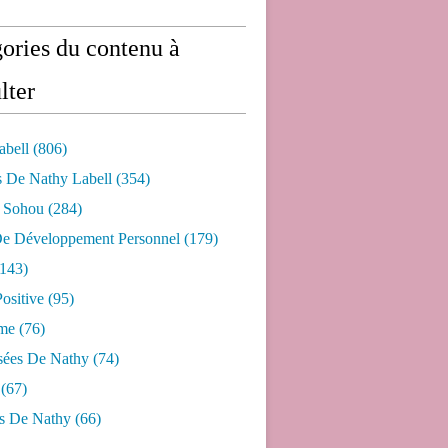
ories du contenu à
lter
abell
(806)
s De Nathy Labell
(354)
e Sohou
(284)
De Développement Personnel
(179)
143)
ositive
(95)
me
(76)
sées De Nathy
(74)
(67)
s De Nathy
(66)