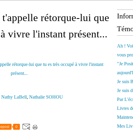
t'appelle rétorque-lui que
Infor
Témo
à vivre l'instant présent...
Ah ! Voi
vous pro
"Je Posi
aujourd'
Je sui
Je suis 
,
Nathy LaBell
,
Nathalie SOHOU
Par L'écr
Livres 
Mainten
Mes Livr
epost
0