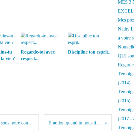
MES 3
EXCELL
Mes pres
Nathy 
à votre s
Nouvelle
ins-tu
Regarde-toi avec
Discipline ton esprit...
QUI som
la vie ?
respect...
Regarde 
Témoigna
(2014)
Témoigna
(2015)
Témoigna
(2017 - 
Nous pouvons maîtriser ce qui est sous notre contrôle...
Émotion quand tu nous tiens...
Témoigna