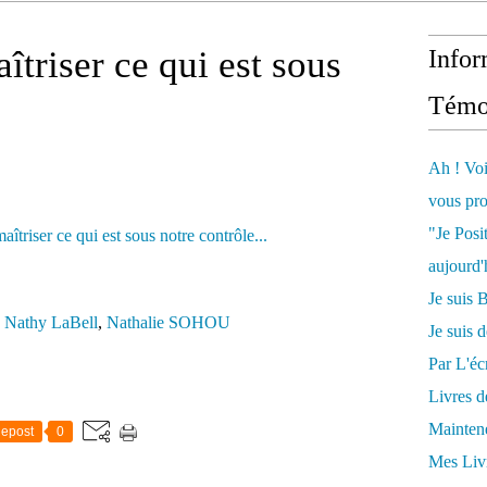
triser ce qui est sous
Infor
Témo
Ah ! Voi
vous pro
"Je Posi
aujourd'
Je sui
,
Nathy LaBell
,
Nathalie SOHOU
Je suis 
Par L'écr
Livres 
Mainten
epost
0
Mes Livr