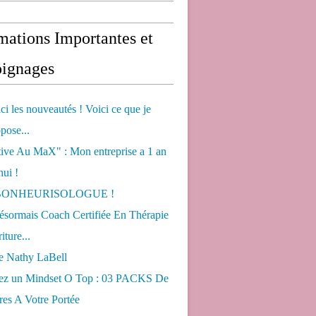
mations Importantes et
ignages
ci les nouveautés ! Voici ce que je
pose...
tive Au MaX" : Mon entreprise a 1 an
hui !
s BONHEURISOLOGUE !
désormais Coach Certifiée En Thérapie
iture...
de Nathy LaBell
ez un Mindset O Top : 03 PACKS De
es A Votre Portée