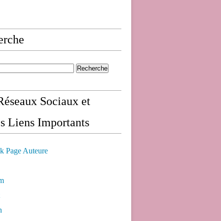
erche
éseaux Sociaux et
s Liens Importants
k Page Auteure
am
n