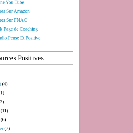
ne You Tube
res Sur Amazon
res Sur FNAC
k Page de Coaching
dio Pense Et Positive
urces Positives
t
(4)
1)
2)
(11)
(6)
er
(7)