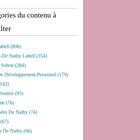
ories du contenu à
lter
abell
(806)
s De Nathy Labell
(354)
e Sohou
(284)
De Développement Personnel
(179)
143)
ositive
(95)
me
(76)
sées De Nathy
(74)
(67)
s De Nathy
(66)