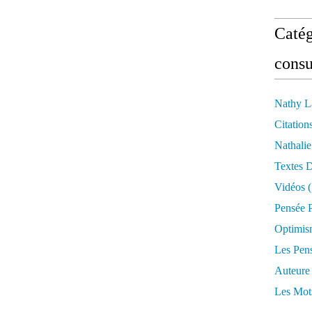
Catég
consu
Nathy L
Citation
Nathali
Textes 
Vidéos
(
Pensée P
Optimis
Les Pen
Auteure
Les Mot