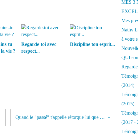
MES 3
EXCELL
Mes pres
Nathy 
à votre s
ins-tu
Regarde-toi avec
Discipline ton esprit...
Nouvelle
la vie ?
respect...
QUI som
Regarde 
Témoigna
(2014)
Témoigna
(2015)
Témoigna
re...
Quand le "passé" t'appelle rétorque-lui que tu es très occupé à vivre l'instant présent...
(2017 - 
Témoigna