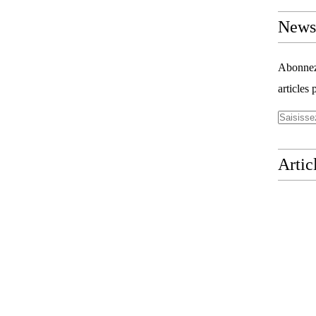
Newsl
Abonnez-
articles 
Artic