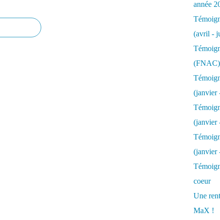
année 2
Témoigna
(avril - 
Témoigna
(FNAC)
Témoigna
(janvier 
Témoigna
(janvier 
Témoigna
(janvier
Témoigna
coeur
Une rent
MaX !