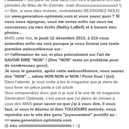
périodes de fêtes de fin d'année, mais shuuuuuuuuuuuuuuuut !).
=> Bon, si vous êtes motivés, motivééééés REJOIGNEZ-NOUS
sur
www.generation-optimiste.com
e
t vous savez quoi ? SI
vous nous rejoignez, vous me verrez enfin car vous me
connaissez via mes écrits (Nathy LaBell) et à travers mes
photos...
MAIS cette fois
, le jeudi 12 décembre 2013, à 21h vous
entendrez enfin ma voix puisque je vous livrerai une toute
première webconférence sur :
=> l'affirmation de soi, et plus précisément sur l'art de
SAVOIR DIRE "NON" ! (Dire "NON" reste un problème pour
de nombreuses gens).
Je vous le garantis, après cette webconférence, vous saurez
dire "NON" ... même NON NON et NON ! Point final ! (lol).
Dans l'attente, je vous invite à lire le magazine que je viens de
vous livrer en pièce jointe à cet article.
Vous comprendrez donc que si je suis à la une de ce magazine
Génération Optimiste, c'est parce que j'ai pleins de choses à
vous dire MAIS
pour savoir ce que j'ai à vous dire, il vous
faut, si vous le désirez et êtes TOUJOURS motivés, nous
rejoindre sur le site des gens "joyeusement" positifs au :
=> www.generation-optimiste.com
@ très viiiiiiiiiiiiiiiiiiiiiiiiiiiiiiiiiiiiiiiiite ! :-)