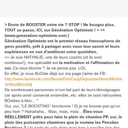
> Envie de BOOSTER votre vie ? STOP ! Ne bougez plus.
TOUT se passe, ICI, sur Génération Optimiste ! + ++
(www.generation-optimiste.com )
Génération Optimiste est le premier réseau francophone de
gens positifs, prêt à partager avec vous leur savoir et leurs
expériences en vue d'améliorer votre quotidien.
=> Je suis NATHALIE, une de leurs coachs (et ils sont
nombreux!), ma spécialité est
la
motivation
et l'affirmation de
soi.
Ca vous étonne ? Je ne pense pas. LOL.
En effet, je vous BoOste déjà sur ma page j'aime de FB :
http://www.facebook.com/BesoinDunCoupDepousseVenezMeVoir
JeVousBooste
)
De nombreuses personnes m'ont fait part de leurs témoignages
car après avoir conversé ensemble, etc. elles se sont retrouvées
BOstées à bloc... *
Oui, oui, "LE BOOSTING" fonctionne ! Et je ne booste pas qu'un
peu hein ? Hahahaha... Mais, mais, mais...
Êtes-vous
RÉELLEMENT prêts pour faire le plein de vitamine PP, oui, le
plein des puissantes vitamines que je nomme les Pensées
Positives ?
(Je parle de cela dans mon livre à paraître lors des