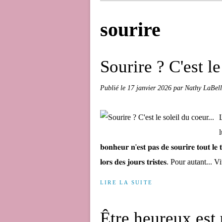
sourire
Sourire ? C'est le
Publié le
17 janvier 2026
par Nathy LaBell
l
𝐛𝐨𝐧𝐡𝐞𝐮𝐫 𝐧'𝐞𝐬𝐭 𝐩𝐚𝐬 𝐝𝐞 𝐬𝐨𝐮𝐫𝐢𝐫𝐞 𝐭𝐨𝐮𝐭 𝐥𝐞 
𝐥𝐨𝐫𝐬 𝐝𝐞𝐬 𝐣𝐨𝐮𝐫𝐬 𝐭𝐫𝐢𝐬𝐭𝐞𝐬. Pour autant... 
LIRE LA SUITE
Être heureux est