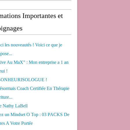
mations Importantes et
ignages
ci les nouveautés ! Voici ce que je
pose...
tive Au MaX" : Mon entreprise a 1 an
hui !
s BONHEURISOLOGUE !
désormais Coach Certifiée En Thérapie
iture...
de Nathy LaBell
ez un Mindset O Top : 03 PACKS De
es A Votre Portée