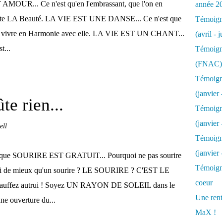
MOUR... Ce n'est qu'en l'embrassant, que l'on en
année 2
ute LA Beauté. LA VIE EST UNE DANSE... Ce n'est que
Témoigna
eut vivre en Harmonie avec elle. LA VIE EST UN CHANT...
(avril - 
t...
Témoigna
(FNAC)
Témoigna
(janvier 
te rien...
Témoigna
(janvier 
ell
Témoigna
(janvier
 que SOURIRE EST GRATUIT... Pourquoi ne pas sourire
Témoigna
oi de mieux qu'un sourire ? LE SOURIRE ? C'EST LE
coeur
uffez autrui ! Soyez UN RAYON DE SOLEIL dans le
Une rent
une ouverture du...
MaX !