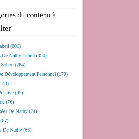
ories du contenu à
lter
abell
(806)
s De Nathy Labell
(354)
e Sohou
(284)
De Développement Personnel
(179)
143)
ositive
(95)
me
(76)
sées De Nathy
(74)
(67)
s De Nathy
(66)