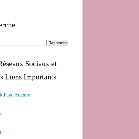
erche
éseaux Sociaux et
s Liens Importants
k Page Auteure
am
n