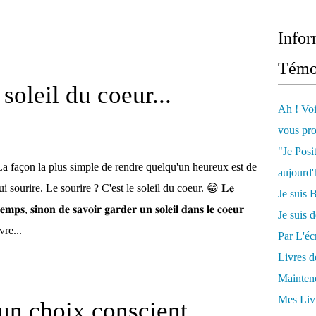
Infor
Témo
 soleil du coeur...
Ah ! Voi
vous pro
"Je Posi
La façon la plus simple de rendre quelqu'un heureux est de
aujourd'
ui sourire. Le sourire ? C'est le soleil du coeur. 😁 𝐋𝐞
Je sui
𝐞𝐦𝐩𝐬, 𝐬𝐢𝐧𝐨𝐧 𝐝𝐞 𝐬𝐚𝐯𝐨𝐢𝐫 𝐠𝐚𝐫𝐝𝐞𝐫 𝐮𝐧 𝐬𝐨𝐥𝐞𝐢𝐥 𝐝𝐚𝐧𝐬 𝐥𝐞 𝐜𝐨𝐞𝐮𝐫
Je suis 
Vivre...
Par L'écr
Livres 
Mainten
Mes Livr
 un choix conscient…