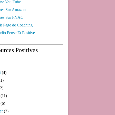
ne You Tube
res Sur Amazon
res Sur FNAC
k Page de Coaching
dio Pense Et Positive
urces Positives
t
(4)
1)
2)
(11)
(6)
er
(7)