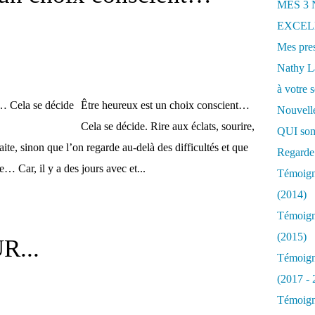
MES 3
EXCELL
Mes pres
Nathy 
à votre s
Être heureux est un choix conscient…
Nouvelle
Cela se décide. Rire aux éclats, sourire,
QUI som
aite, sinon que l’on regarde au-delà des difficultés et que
Regarde 
e… Car, il y a des jours avec et...
Témoigna
(2014)
Témoigna
(2015)
R...
Témoigna
(2017 - 
Témoigna