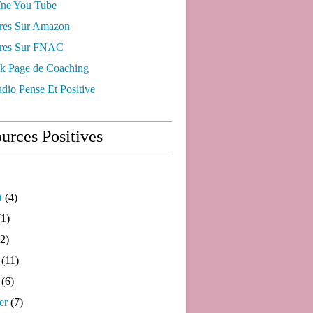
ne You Tube
res Sur Amazon
res Sur FNAC
k Page de Coaching
dio Pense Et Positive
urces Positives
t
(4)
1)
2)
(11)
(6)
er
(7)