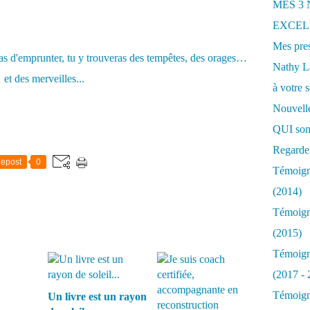
MES 3
EXCELL
Mes pres
Nathy 
à votre s
Nouvelle
QUI som
Regarde 
epost
0
Témoigna
(2014)
Témoigna
(2015)
Témoigna
(2017 - 
Témoigna
Un livre est un rayon