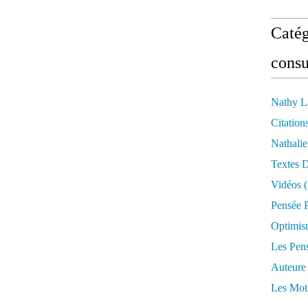
Catég
consu
Nathy L
Citation
Nathali
Textes 
Vidéos
(
Pensée P
Optimis
Les Pen
Auteure
Les Mot