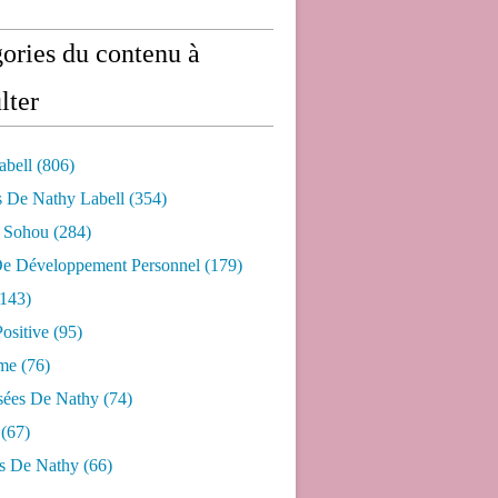
ories du contenu à
lter
abell
(806)
s De Nathy Labell
(354)
e Sohou
(284)
De Développement Personnel
(179)
143)
ositive
(95)
me
(76)
sées De Nathy
(74)
(67)
s De Nathy
(66)