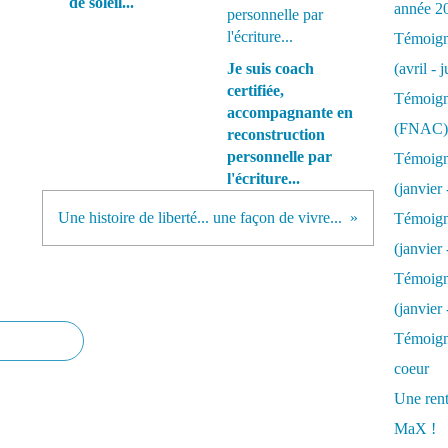
de soleil...
année 2
Témoigna
Je suis coach
(avril - 
certifiée,
Témoigna
accompagnante en
(FNAC)
reconstruction
personnelle par
Témoigna
l'écriture...
(janvier 
Une histoire de liberté... une façon de vivre...
Témoigna
(janvier 
Témoigna
(janvier
Témoigna
coeur
Une rent
MaX !