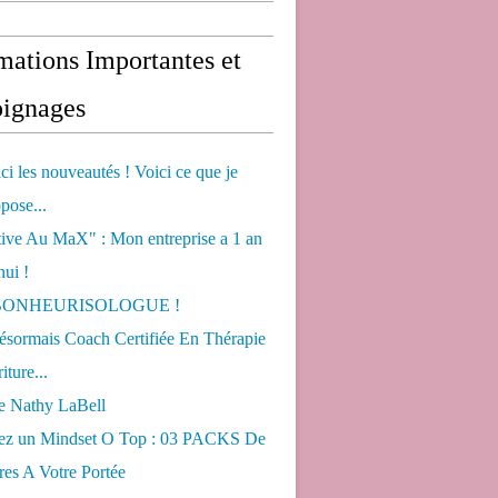
mations Importantes et
ignages
ci les nouveautés ! Voici ce que je
pose...
tive Au MaX" : Mon entreprise a 1 an
hui !
s BONHEURISOLOGUE !
désormais Coach Certifiée En Thérapie
iture...
de Nathy LaBell
ez un Mindset O Top : 03 PACKS De
es A Votre Portée