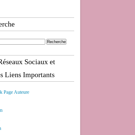
erche
éseaux Sociaux et
s Liens Importants
k Page Auteure
am
n