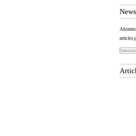
Newsl
Abonnez-
articles 
Artic