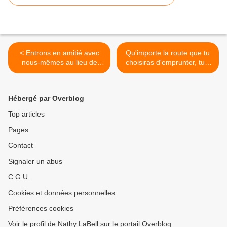
< Entrons en amitié avec
Qu'importe la route que tu
nous-mêmes au lieu de
choisiras d'emprunter, tu y
nous faire la gué-guerre...
trouveras des tempêtes,
des orages… et des
merveilles... >
Hébergé par Overblog
Top articles
Pages
Contact
Signaler un abus
C.G.U.
Cookies et données personnelles
Préférences cookies
Voir le profil de Nathy LaBell sur le portail Overblog