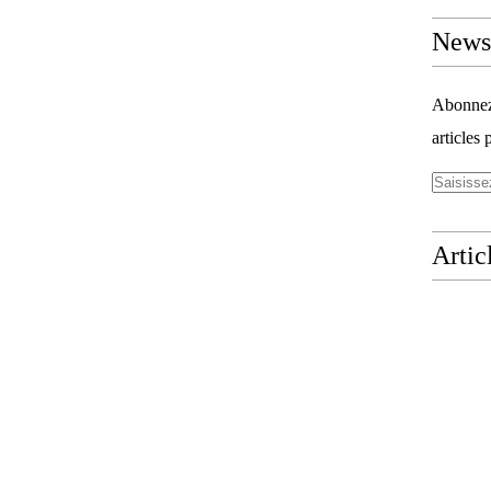
Newsl
Abonnez-
articles 
Artic