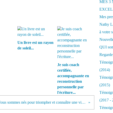
MES 3
EXCELL
Mes pres
Nathy 
à votre s
Nouvelle
Un livre est un rayon
QUI som
de soleil...
Regarde 
Témoigna
Je suis coach
(2014)
certifiée,
accompagnante en
Témoigna
reconstruction
(2015)
personnelle par
l'écriture...
Témoigna
(2017 - 
Nous sommes nés pour triompher et connaître une vie glorieuse...
Témoigna