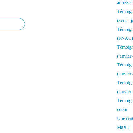
année 2
Témoigna
(avril - 
Témoigna
(FNAC)
Témoigna
(janvier 
Témoigna
(janvier 
Témoigna
(janvier
Témoigna
coeur
Une rent
MaX !