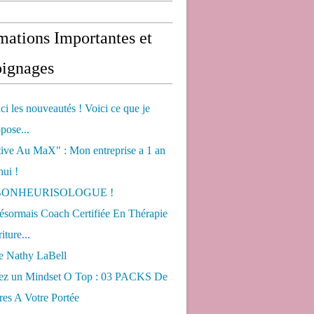
mations Importantes et
ignages
ci les nouveautés ! Voici ce que je
pose...
tive Au MaX" : Mon entreprise a 1 an
hui !
s BONHEURISOLOGUE !
désormais Coach Certifiée En Thérapie
iture...
de Nathy LaBell
ez un Mindset O Top : 03 PACKS De
es A Votre Portée