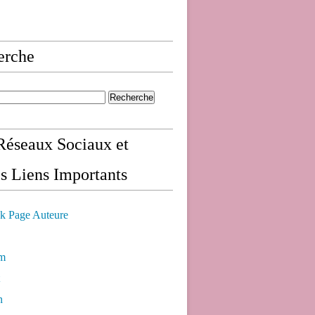
erche
éseaux Sociaux et
s Liens Importants
k Page Auteure
am
n