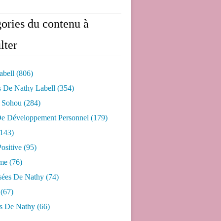
ories du contenu à
lter
abell
(806)
s De Nathy Labell
(354)
e Sohou
(284)
De Développement Personnel
(179)
143)
ositive
(95)
me
(76)
sées De Nathy
(74)
(67)
s De Nathy
(66)