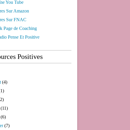
ne You Tube
res Sur Amazon
res Sur FNAC
k Page de Coaching
dio Pense Et Positive
urces Positives
t
(4)
1)
2)
(11)
(6)
er
(7)