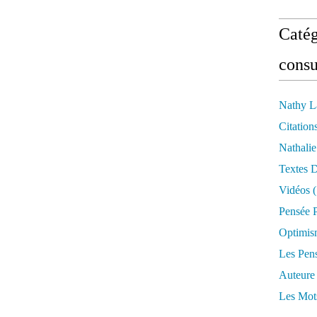
Catég
consu
Nathy L
Citation
Nathali
Textes 
Vidéos
(
Pensée P
Optimis
Les Pen
Auteure
Les Mot