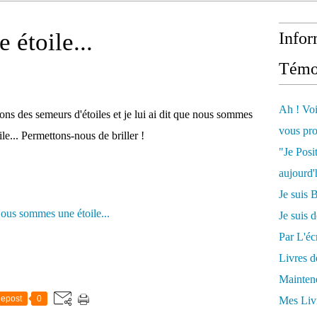
étoile...
Infor
Témo
Ah ! Voi
ns des semeurs d'étoiles et je lui ai dit que nous sommes
vous pro
e... Permettons-nous de briller !
"Je Posi
aujourd'
Je sui
Je suis 
Par L'écr
Livres 
Mainten
epost
0
Mes Livr